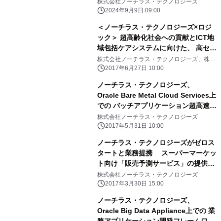
株式会社ノーチラス・テクノロジーズ
2024年9月9日 09:00
＜ノーチラス・テクノロジーズ×ロジ
ック＞ 超高齢化社会への貢献とICT地
域包括ケアシステムに向けた、 高セキ
ュリティ基盤研究・開発における業務
株式会社ノーチラス・テクノロジーズ、株式
会社ロジック
提携を締結
2017年6月27日 10:00
ノーチラス・テクノロジーズ、
Oracle Bare Metal Cloud Services上
での バッチアプリケーション超高速化
ソリューションの提供を開始
株式会社ノーチラス・テクノロジーズ
2017年5月31日 10:00
ノーチラス・テクノロジーズがゼロス
タートと業務提携 スーパーマーケッ
ト向け「販売予測サービス」の提供を
開始
株式会社ノーチラス・テクノロジーズ
2017年3月30日 15:00
ノーチラス・テクノロジーズ、
Oracle Big Data Appliance上での 業