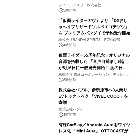
2
約1300万画素、用途別に選べるコンデ
フィールドスリー株式会社
ジ新登場
5時間前
「仮面ライダーガヴ」より 「DXおし
ゃべりブリザードソルベエゴチゾウ」
を プレミアムバンダイで予約受付開始
3
株式会社BANDAI SPIRITS EC戦略部
4時間前
仮面ライダー55周年記念！オリジナル
音源を搭載した 「音声目覚まし時計」
が8月6日に一般発売開始！ あの日の
4
大興奮が今甦る
株式会社 秀建コーポレーション ディレクト
アートギャラリー
8時間前
株式会社バブル、伊勢原市へ3人乗り
EVトゥクトゥク 「VIVEL COCO」を
寄贈
5
株式会社バブル
4時間前
有線CarPlay／Android Autoをワイヤ
レス化 「Mini Aura」 OTTOCASTが