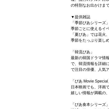
の特別なお出かけま
▼提供雑誌
「季節ぴあシリーズ
季節ごとに使えるイ
「夏ぴあ」では花火
季節をたっぷり楽し
「韓流ぴあ」
最新の韓国ドラマ情報
で、韓流情報を詳細
で注目の俳優、人気
「ぴあ Movie Specia
日本映画でも、洋画
嬉しい情報が満載の
「ぴあ食本シリーズ