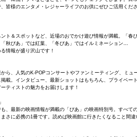
で、皆様のエンタメ・レジャーライフのお供にぜひご活用くだ
」
ベント＆スポットなど、近場のおでかけ遊び情報が満載。「春
、「秋ぴあ」では紅葉、「冬ぴあ」ではイルミネーション…
める情報が盛り沢山です！
から、人気のK-POPコンサートやファンミーティング、ミュ
に掲載。インタビュー、最新ショットはもちろん、プライベー
アーティストの魅力をお届けします！
l」
でも、最新の映画情報が満載の「ぴあ」の映画特別号。すべて
、まさに必携の1冊です。読めば映画館に行きたくなること間違
」