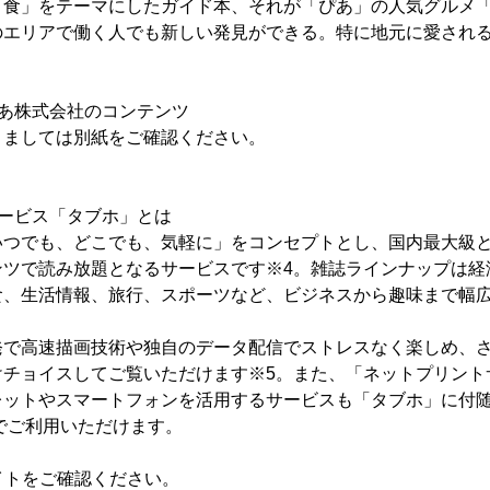
「食」をテーマにしたガイド本、それが「ぴあ」の人気グルメ
のエリアで働く人でも新しい発見ができる。特に地元に愛され
ぴあ株式会社のコンテンツ
きましては別紙をご確認ください。
ービス「タブホ」とは
つでも、どこでも、気軽に」をコンセプトとし、国内最大級と
ンツで読み放題となるサービスです※4。雑誌ラインナップは経
食、生活情報、旅行、スポーツなど、ビジネスから趣味まで幅
発で高速描画技術や独自のデータ配信でストレスなく楽しめ、
けチョイスしてご覧いただけます※5。また、「ネットプリント
レットやスマートフォンを活用するサービスも「タブホ」に付随
7でご利用いただけます。
イトをご確認ください。