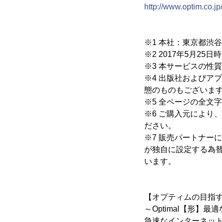
http://www.optim.co.jp
※1 本社：東京都渋
※2 2017年5月2
※3 本サービスの性
※4 出版社およびア
態のものもございま
※5 全ページの全文
※6 ご購入元により
ださい。
※7 販売パートナーによ
が独自に設定する為替
います。
【オプティムの目指
～Optimal【形】
急速なインターネッ