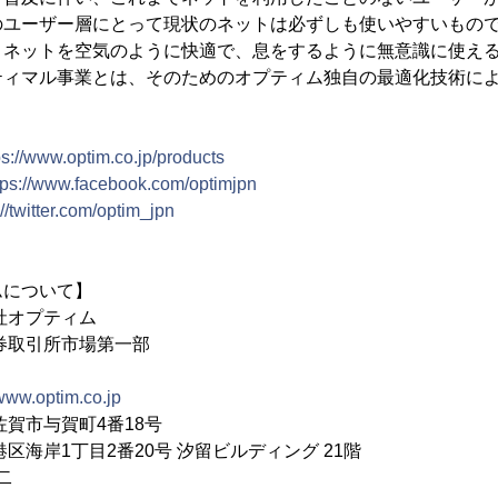
のユーザー層にとって現状のネットは必ずしも使いやすいもの
、ネットを空気のように快適で、息をするように無意識に使え
ティマル事業とは、そのためのオプティム独自の最適化技術に
ps://www.optim.co.jp/products
tps://www.facebook.com/optimjpn
://twitter.com/optim_jpn
ムについて】
オプティム
券取引所市場第一部
/www.optim.co.jp
佐賀市与賀町4番18号
区海岸1丁目2番20号 汐留ビルディング 21階
二