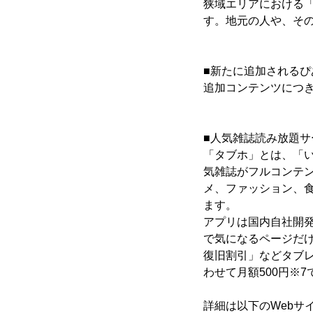
狭域エリアにおける
す。地元の人や、そ
■新たに追加される
追加コンテンツにつ
■人気雑誌読み放題サ
「タブホ」とは、「い
気雑誌がフルコンテ
メ、ファッション、
ます。
アプリは国内自社開
で気になるページだ
復旧割引」などタブ
わせて月額500円※
詳細は以下のWebサ