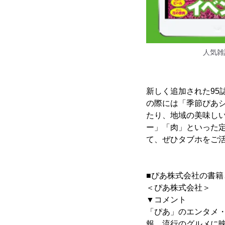
人気雑
新しく追加された9
の際には「季節ぴあ
たり、地域の美味し
ー」「肉」といった
て、ぜひタブホをご
■ぴあ株式会社の書籍
＜ぴあ株式会社＞
▼コメント
「ぴあ」のエンタメ
報、流行のグルメに