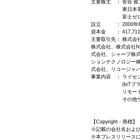
主要株主 ： 菅谷 俊
東日本電信電
富士ゼロック
設立 ： 2000年
資本金 ： 417,711
主要取引先： 株式会
株式会社、株式会社N
式会社、シャープ株
ションテクノロジー
式会社、リコージャパ
事業内容 ： ライセ
(IoTプラッ
リモートマネジ
その他サー
【Copyright・商標】
※記載の会社名およ
※本プレスリリース