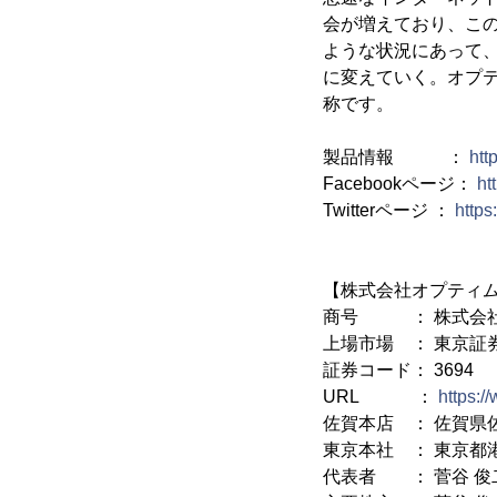
会が増えており、こ
ような状況にあって
に変えていく。オプ
称です。
製品情報 ：
htt
Facebookページ：
ht
Twitterページ ：
https
【株式会社オプティ
商号 ： 株式会社
上場市場 ： 東京証
証券コード： 3694
URL ：
https:/
佐賀本店 ： 佐賀県
東京本社 ： 東京都港
代表者 ： 菅谷 俊