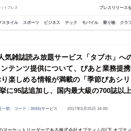
プレスリリース
アットプレス
フスタイル
スポーツ
ビジネス
テック
モバイル
乗り物
クラ
人気雑誌読み放題サービス「タブホ」へ
コンテンツ提供について、ぴあと業務提
ぷり楽しめる情報が満載の「季節ぴあシリ
挙に95誌追加し、国内最大級の700誌以
一部、コード：3694)
サービス
2017年5月25日 16:00
ムのマーケットリーダーである株式会社オプティム(以下 オプテ