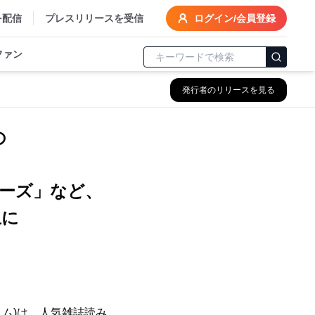
を配信
プレスリリースを受信
ログイン/会員登録
ファン
発行者のリリースを見る
の
携
ーズ」など、
上に
ィム)は、人気雑誌読み