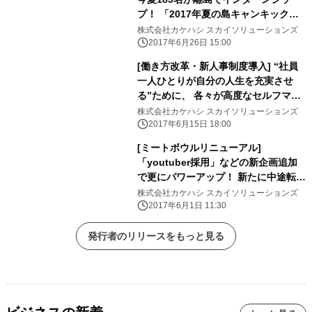
プ！ 「2017年夏の島キャンキックオ
フミーティング」を 7/1（土）に開催
株式会社カケハシ スカイソリューションズ
いたします。
2017年6月26日 15:00
[働き方改革・新人事制度導入] “社員
一人ひとりが自分の人生を充実させ
る”ために、 各々が高度なセルフマネ
ジメント力を身に付け、 高い生産性を
株式会社カケハシ スカイソリューションズ
実現することを目指します。
2017年6月15日 18:00
[ミートボウルリニューアル]
「youtuber採用」などの新企画追加
で更にパワーアップ！ 新たに中途転職
者を対象とした 「オトナのミートボウ
株式会社カケハシ スカイソリューションズ
ル転職」サービスも開始いたしまし
2017年6月1日 11:30
た。
発行者のリリースをもっと見る