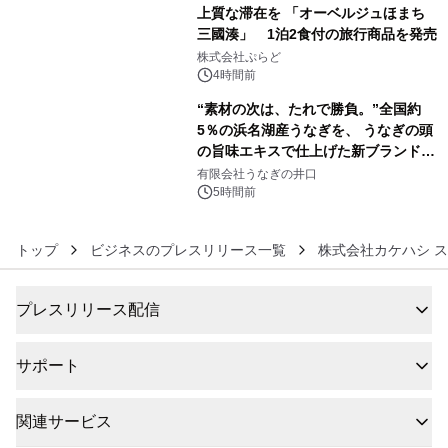
上質な滞在を 「オーベルジュほまち
三國湊」 1泊2食付の旅行商品を発売
5
株式会社ぷらど
4時間前
“素材の次は、たれで勝負。”全国約
5％の浜名湖産うなぎを、 うなぎの頭
の旨味エキスで仕上げた新ブランド
6
「井口の誉」誕生
有限会社うなぎの井口
5時間前
トップ
ビジネスのプレスリリース一覧
株式会社カケハシ 
プレスリリース配信
サポート
関連サービス