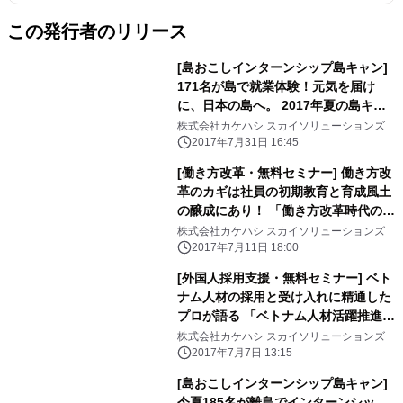
この発行者のリリース
[島おこしインターンシップ島キャン]
171名が島で就業体験！元気を届け
に、日本の島へ。 2017年夏の島キャ
ンが8/2にスタート。
株式会社カケハシ スカイソリューションズ
2017年7月31日 16:45
[働き方改革・無料セミナー] 働き方改
革のカギは社員の初期教育と育成風土
の醸成にあり！ 「働き方改革時代の社
員の育成ポイント」セミナーを 7/20に
株式会社カケハシ スカイソリューションズ
東京にて開催。
2017年7月11日 18:00
[外国人採用支援・無料セミナー] ベト
ナム人材の採用と受け入れに精通した
プロが語る 「ベトナム人材活躍推進セ
ミナー」を7/20に開催いたします。
株式会社カケハシ スカイソリューションズ
2017年7月7日 13:15
[島おこしインターンシップ島キャン]
今夏185名が離島でインターンシッ