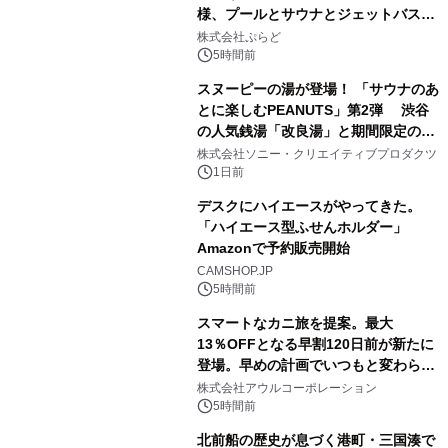
様、プールとサウナとジェットバス付
1
きで Villa Mon Temps AWAJIの連泊
株式会社ぷらど
素泊りプラン
5時間前
スヌーピーの湯が登場！ 「サウナのあ
とに楽しむPEANUTS」第2弾 渋谷
の人気銭湯「改良湯」と期間限定のコ
2
ラボレーション サウナイキタイコラ
株式会社ソニー・クリエイティブプロダクツ
ボグッズも発売決定！
1日前
デスクにハイエースがやってきた。
「ハイエース型ふせんホルダー」
Amazonで予約販売開始
3
CAMSHOP.JP
5時間前
スマートなカニ旅を提案。最大
13％OFFとなる早割120日前が新たに
登場。早めの計画でいつもと変わらぬ
4
大人の冬旅を。ー夕日ヶ浦温泉「佳松
株式会社アウルコーポレーション
苑 別邸ふうか」ー
5時間前
北前船の歴史が息づく港町・三国湊で