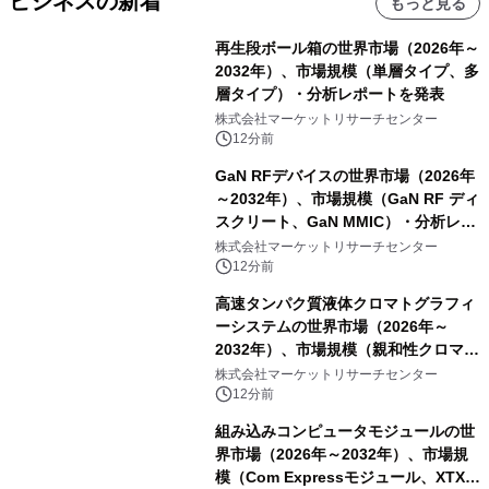
ビジネスの新着
もっと見る
再生段ボール箱の世界市場（2026年～
2032年）、市場規模（単層タイプ、多
層タイプ）・分析レポートを発表
株式会社マーケットリサーチセンター
12分前
GaN RFデバイスの世界市場（2026年
～2032年）、市場規模（GaN RF ディ
スクリート、GaN MMIC）・分析レポ
ートを発表
株式会社マーケットリサーチセンター
12分前
高速タンパク質液体クロマトグラフィ
ーシステムの世界市場（2026年～
2032年）、市場規模（親和性クロマト
グラフィー、イオン交換クロマトグラ
株式会社マーケットリサーチセンター
フィー、疎水性相互作用クロマトグラ
12分前
フィー、サイズ排除クロマトグラフィ
組み込みコンピュータモジュールの世
ー、その他）・分析レポートを発表
界市場（2026年～2032年）、市場規
模（Com Expressモジュール、XTXモ