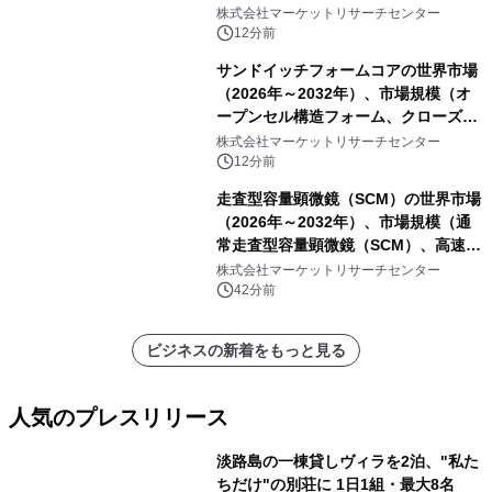
ジュール、ETXモジュール、Qeven
株式会社マーケットリサーチセンター
(Q7) モジュール、その他）・分析レポ
12分前
ートを発表
サンドイッチフォームコアの世界市場
（2026年～2032年）、市場規模（オ
ープンセル構造フォーム、クローズド
セル構造フォーム）・分析レポートを
株式会社マーケットリサーチセンター
発表
12分前
走査型容量顕微鏡（SCM）の世界市場
（2026年～2032年）、市場規模（通
常走査型容量顕微鏡（SCM）、高速走
査型容量顕微鏡（SCM））・分析レポ
株式会社マーケットリサーチセンター
ートを発表
42分前
ビジネスの新着をもっと見る
人気のプレスリリース
淡路島の一棟貸しヴィラを2泊、"私た
ちだけ"の別荘に 1日1組・最大8名