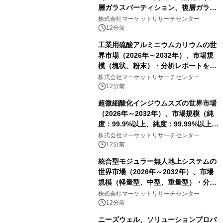
層ガラスパーティション、複層ガラス
パーティション、その他）・分析レポ
株式会社マーケットリサーチセンター
ートを発表
12分前
工業用硫酸アルミニウムカリウムの世
界市場（2026年～2032年）、市場規
模（塊状、粉末）・分析レポートを発
表
株式会社マーケットリサーチセンター
12分前
超微細酸化インジウムスズの世界市場
（2026年～2032年）、市場規模（純
度：99.9%以上、純度：99.99%以上、
その他）・分析レポートを発表
株式会社マーケットリサーチセンター
12分前
統合型モジュラー無人地上システムの
世界市場（2026年～2032年）、市場
規模（軽量型、中型、重量型）・分析
レポートを発表
株式会社マーケットリサーチセンター
12分前
ニーズウェル、ソリューションプロバ