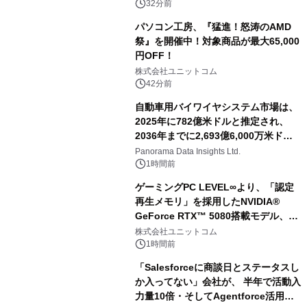
32分前
パソコン工房、『猛進！怒涛のAMD
祭』を開催中！対象商品が最大65,000
円OFF！
株式会社ユニットコム
42分前
自動車用バイワイヤシステム市場は、
2025年に782億米ドルと推定され、
2036年までに2,693億6,000万米ドル
に達すると予測されており、予測期間
Panorama Data Insights Ltd.
（2026年～2036年）
1時間前
ゲーミングPC LEVEL∞より、「認定
再生メモリ」を採用したNVIDIA®
GeForce RTX™ 5080搭載モデル、
NVIDIA® GeForce RTX™ 5070 Ti搭
株式会社ユニットコム
載モデルを販売開始
1時間前
「Salesforceに商談日とステータスし
か入ってない」会社が、 半年で活動入
力量10倍・そしてAgentforce活用へ