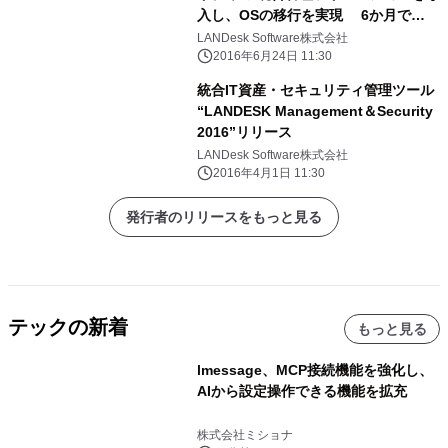
入し、OSの移行を実現 6か月で
18,000台のPCをWindows7に移行
LANDesk Software株式会社
2016年6月24日 11:30
統合IT資産・セキュリティ管理ツール
“LANDESK Management＆Security
2016”リリース
LANDesk Software株式会社
2016年4月1日 11:30
発行者のリリースをもっと見る
テックの新着
もっと見る
lmessage、MCP接続機能を強化し、
AIから設定操作できる機能を拡充
株式会社ミショナ