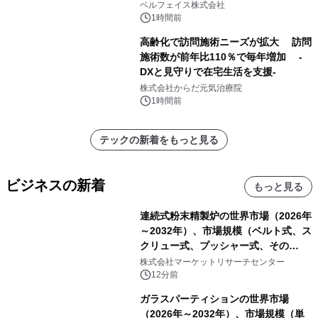
── 敷島住宅×bellSalesAI事例公開
ベルフェイス株式会社
1時間前
高齢化で訪問施術ニーズが拡大 訪問
施術数が前年比110％で毎年増加 -
DXと見守りで在宅生活を支援-
株式会社からだ元気治療院
1時間前
テックの新着をもっと見る
ビジネスの新着
もっと見る
連続式粉末精製炉の世界市場（2026年
～2032年）、市場規模（ベルト式、ス
クリュー式、プッシャー式、その
他）・分析レポートを発表
株式会社マーケットリサーチセンター
12分前
ガラスパーティションの世界市場
（2026年～2032年）、市場規模（単