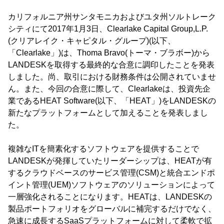
カリフォルニア州サンタモニカおよびユタ州ソルトレーク
シティにて2017年1月3日、Clearlake Capital Group,L.P.
(クリアレイク・キャピタル・グループ)(以下、
「Clearlake」)は、Thoma Bravo(トーマ・ブラボー)から
LANDESKを取得する最終的な合意に調印したことを発表
しました。尚、取引における財務条件は公開されていませ
ん。また、今回の合意に際して、Clearlakeは、投資先企
業であるHEAT Software(以下、「HEAT」)をLANDESKの
新たなプラットフォームとして加えることを発表しまし
た。
複雑なITを簡素化するソフトウェアを提供することで
LANDESKが発揮していたリーダーシップは、HEATが有
するクラウドベースのサービス管理(CSM)と統合エンドポ
イント管理(UEM)ソフトウェアのソリューションによって
一層強化されることになります。HEATは、LANDESKの
製品ポートフォリオをグローバルに補完するだけでなく、
急速に成長するSaaSプラットフォームに対して柔軟で拡