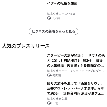
イダへの転換を加速
株式会社ニーズウェル
32分前
ビジネスの新着をもっと見る
人気のプレスリリース
スヌーピーの湯が登場！ 「サウナのあ
とに楽しむPEANUTS」第2弾 渋谷
の人気銭湯「改良湯」と期間限定のコ
1
ラボレーション サウナイキタイコラ
株式会社ソニー・クリエイティブプロダクツ
ボグッズも発売決定！
2時間前
帰りの渋滞を避けて「温泉＆サウナ」
三井アウトレットパーク木更津から車
で約5分 湯舞音 袖ケ浦店が夏フェア
2
メニューを提供
株式会社楽久屋
1日前