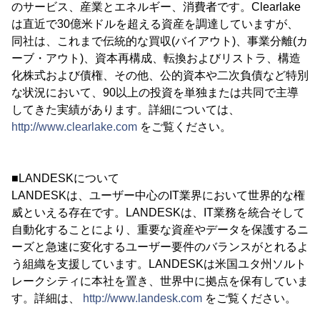
のサービス、産業とエネルギー、消費者です。Clearlake
は直近で30億米ドルを超える資産を調達していますが、
同社は、これまで伝統的な買収(バイアウト)、事業分離(カ
ーブ・アウト)、資本再構成、転換およびリストラ、構造
化株式および債権、その他、公的資本や二次負債など特別
な状況において、90以上の投資を単独または共同で主導
してきた実績があります。詳細については、
http://www.clearlake.com
をご覧ください。
■LANDESKについて
LANDESKは、ユーザー中心のIT業界において世界的な権
威といえる存在です。LANDESKは、IT業務を統合そして
自動化することにより、重要な資産やデータを保護するニ
ーズと急速に変化するユーザー要件のバランスがとれるよ
う組織を支援しています。LANDESKは米国ユタ州ソルト
レークシティに本社を置き、世界中に拠点を保有していま
す。詳細は、
http://www.landesk.com
をご覧ください。