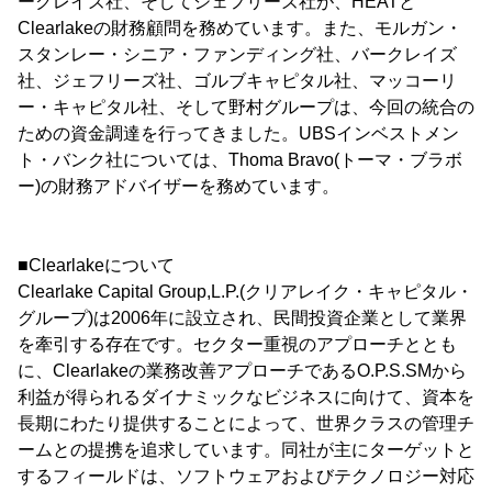
ークレイズ社、そしてジェフリーズ社が、HEATと
Clearlakeの財務顧問を務めています。また、モルガン・
スタンレー・シニア・ファンディング社、バークレイズ
社、ジェフリーズ社、ゴルブキャピタル社、マッコーリ
ー・キャピタル社、そして野村グループは、今回の統合の
ための資金調達を行ってきました。UBSインベストメン
ト・バンク社については、Thoma Bravo(トーマ・ブラボ
ー)の財務アドバイザーを務めています。
■Clearlakeについて
Clearlake Capital Group,L.P.(クリアレイク・キャピタル・
グループ)は2006年に設立され、民間投資企業として業界
を牽引する存在です。セクター重視のアプローチととも
に、Clearlakeの業務改善アプローチであるO.P.S.SMから
利益が得られるダイナミックなビジネスに向けて、資本を
長期にわたり提供することによって、世界クラスの管理チ
ームとの提携を追求しています。同社が主にターゲットと
するフィールドは、ソフトウェアおよびテクノロジー対応