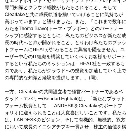
なエンドポイント・セキュリティソフトウェアのドメイン
専門知識とクラウド経験がもたらされること、そして
Clearlakeと共に成長軌道を描いていけることに気持ちが
高ぶっています」と語りました。また、「これまで数年に
わたるThoma Bravo(トーマ・ブラボー）とのパートナー
シップに感謝するとともに、私たちのビジネスが新たな成
長の時代へと扉が開かれること、とりわけ私たちのプラッ
トフォームにHEATが加わることに興奮を隠せません。ユ
ーザー中心のIT組織を構築していくべくお客様をサポート
するという私たちのミッションは、HEAT社と一致するも
のであり、私たちがクラウドへの投資を加速していく上で
の専門的な知識と経験を提供します。」(同)。
一方、Clearlakeの共同設立者で経営パートナーであるベ
ダッド・エバリー(Behdad Eghbali)は、「新たなプラット
フォーム投資として、LANDESKをClearlakeのポートフ
ォリオに迎えられることは大変喜ばしいことです。私たち
は、LANDESKのビジョン、そして有機的、無機的、双方
において成長のイニシアチブを一貫させ、株主の価値を構