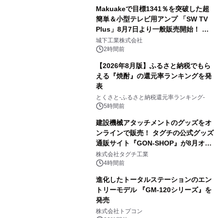
Makuakeで目標1341％を突破した超
簡単＆小型テレビ用アンプ 「SW TV
Plus」8月7日より一般販売開始！ ケ
3
ーブル1本つなぐだけ、テレビの音が
城下工業株式会社
ぐっと豊かに
2時間前
【2026年8月版】ふるさと納税でもら
える『焼酎』の還元率ランキングを発
表
4
とくさと-ふるさと納税還元率ランキング-
5時間前
建設機械アタッチメントのグッズをオ
ンラインで販売！ タグチの公式グッズ
通販サイト『GON-SHOP』が8月オー
5
プン
株式会社タグチ工業
4時間前
進化したトータルステーションのエン
トリーモデル 『GM-120シリーズ』を
発売
6
株式会社トプコン