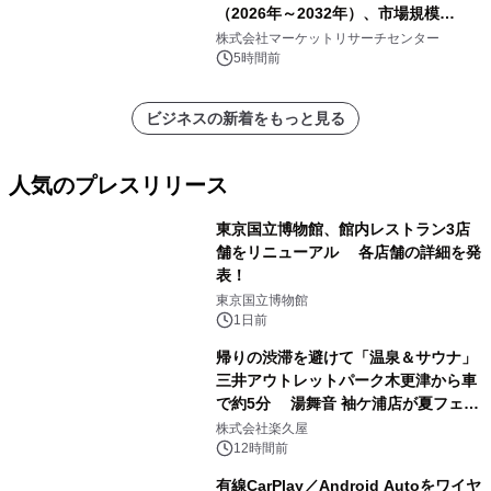
（2026年～2032年）、市場規模
（0.995、0.999、その他）・分析レポ
株式会社マーケットリサーチセンター
ートを発表
5時間前
ビジネスの新着をもっと見る
人気のプレスリリース
東京国立博物館、館内レストラン3店
舗をリニューアル 各店舗の詳細を発
表！
1
東京国立博物館
1日前
帰りの渋滞を避けて「温泉＆サウナ」
三井アウトレットパーク木更津から車
で約5分 湯舞音 袖ケ浦店が夏フェア
2
メニューを提供
株式会社楽久屋
12時間前
有線CarPlay／Android Autoをワイヤ