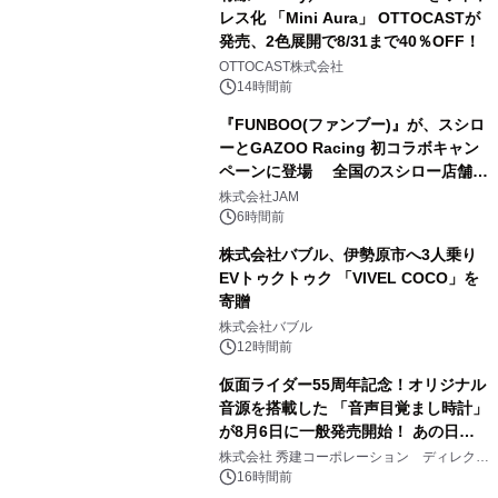
レス化 「Mini Aura」 OTTOCASTが
発売、2色展開で8/31まで40％OFF！
3
OTTOCAST株式会社
14時間前
『FUNBOO(ファンブー)』が、スシロ
ーとGAZOO Racing 初コラボキャン
ペーンに登場 全国のスシロー店舗で
4
GR 4車種の FUNBOO(ミニカー)付き
株式会社JAM
メニューが展開されます
6時間前
株式会社バブル、伊勢原市へ3人乗り
EVトゥクトゥク 「VIVEL COCO」を
寄贈
5
株式会社バブル
12時間前
仮面ライダー55周年記念！オリジナル
音源を搭載した 「音声目覚まし時計」
が8月6日に一般発売開始！ あの日の
6
大興奮が今甦る
株式会社 秀建コーポレーション ディレクト
アートギャラリー
16時間前