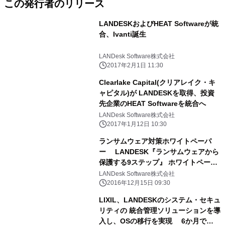
この発行者のリリース
LANDESKおよびHEAT Softwareが統
合、Ivanti誕生
LANDesk Software株式会社
2017年2月1日 11:30
Clearlake Capital(クリアレイク・キ
ャピタル)が LANDESKを取得、投資
先企業のHEAT Softwareを統合へ
LANDesk Software株式会社
2017年1月12日 10:30
ランサムウェア対策ホワイトペーパ
ー LANDESK『ランサムウェアから
保護する9ステップ』 ホワイトペーパ
ーをリリース
LANDesk Software株式会社
2016年12月15日 09:30
LIXIL、LANDESKのシステム・セキュ
リティの 統合管理ソリューションを導
入し、OSの移行を実現 6か月で