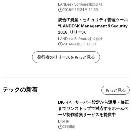
18,000台のPCをWindows7に移行
LANDesk Software株式会社
2016年6月24日 11:30
統合IT資産・セキュリティ管理ツール
“LANDESK Management＆Security
2016”リリース
LANDesk Software株式会社
2016年4月1日 11:30
発行者のリリースをもっと見る
テックの新着
もっと見る
DK-HP、サーバー設定から運用・修正
までワンストップで対応するホームペ
ージ制作請負サービスを提供中
DK-HP
2時間前