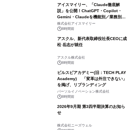
アイスマイリー、「Claude徹底解
説」を公開！ChatGPT・Copilot・
Gemini・Claudeを機能別／業務別に
比較―自社に合う生成AIの選び方がわ
株式会社アイスマイリー
かる実践ガイド
8時間前
アスクル、新代表取締役社長CEOに成
松 岳志が就任
アスクル株式会社
8時間前
ビルスピアカデミー(旧：TECH PLAY
Academy) 「変革は外注できない」
を掲げ、リブランディング
パーソルイノベーション株式会社
8時間前
2026年9月期 第3四半期決算のお知ら
せ
株式会社ニーズウェル