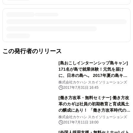
この発行者のリリース
[島おこしインターンシップ島キャン]
171名が島で就業体験！元気を届け
に、日本の島へ。 2017年夏の島キャ
ンが8/2にスタート。
株式会社カケハシ スカイソリューションズ
2017年7月31日 16:45
[働き方改革・無料セミナー] 働き方改
革のカギは社員の初期教育と育成風土
の醸成にあり！ 「働き方改革時代の社
員の育成ポイント」セミナーを 7/20に
株式会社カケハシ スカイソリューションズ
東京にて開催。
2017年7月11日 18:00
[外国人採用支援・無料セミナー] ベト