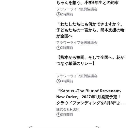
ちゃんを想う、小学6年生との約束
フラワーライフ振興協議会
2時間前
「わたしたちにも何かできますか？」
子どもたちの一言から、熊本支援の輪
が全国へ
フラワーライフ振興協議会
2時間前
【熊本から福岡、そして全国へ。花が
つなぐ希望のリレー】
フラワーライフ振興協議会
3時間前
『Karous -The Blur of Re:venant-
New Order』 2027年1月発売予定！
クラウドファンディングを8月8日より
開始
株式会社RS34
3時間前