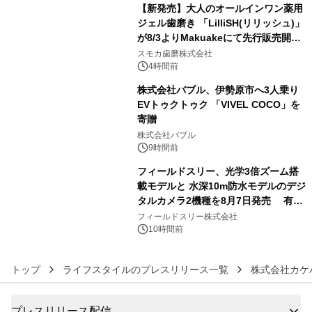
【新発売】大人のオールインワン薬用
ジェル歯磨き 「LilliSH(リリッシュ)」
が8/3よりMakuakeにて先行販売開
4
始！
スモカ歯磨株式会社
4時間前
株式会社バブル、伊勢原市へ3人乗り
EVトゥクトゥク 「VIVEL COCO」を
寄贈
5
株式会社バブル
9時間前
フィールドスリー、光学3倍ズーム搭
載モデルと 水深10m防水モデルのデジ
タルカメラ2機種を8月7日発売 有効
6
約1300万画素、用途別に選べるコンデ
フィールドスリー株式会社
ジ新登場
10時間前
トップ
ライフスタイルのプレスリリース一覧
株式会社カケ
プレスリリース配信