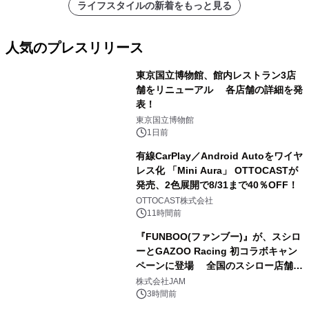
ライフスタイルの新着をもっと見る
人気のプレスリリース
東京国立博物館、館内レストラン3店
舗をリニューアル 各店舗の詳細を発
表！
1
東京国立博物館
1日前
有線CarPlay／Android Autoをワイヤ
レス化 「Mini Aura」 OTTOCASTが
発売、2色展開で8/31まで40％OFF！
2
OTTOCAST株式会社
11時間前
『FUNBOO(ファンブー)』が、スシロ
ーとGAZOO Racing 初コラボキャン
ペーンに登場 全国のスシロー店舗で
3
GR 4車種の FUNBOO(ミニカー)付き
株式会社JAM
メニューが展開されます
3時間前