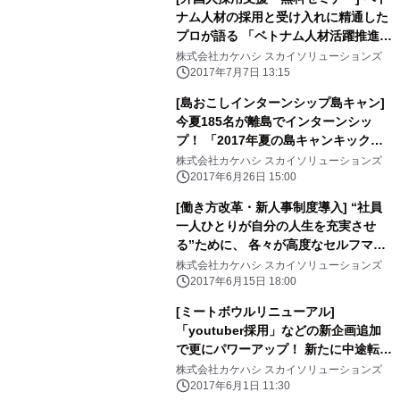
ナム人材の採用と受け入れに精通した
プロが語る 「ベトナム人材活躍推進セ
ミナー」を7/20に開催いたします。
株式会社カケハシ スカイソリューションズ
2017年7月7日 13:15
[島おこしインターンシップ島キャン]
今夏185名が離島でインターンシッ
プ！ 「2017年夏の島キャンキックオ
フミーティング」を 7/1（土）に開催
株式会社カケハシ スカイソリューションズ
いたします。
2017年6月26日 15:00
[働き方改革・新人事制度導入] “社員
一人ひとりが自分の人生を充実させ
る”ために、 各々が高度なセルフマネ
ジメント力を身に付け、 高い生産性を
株式会社カケハシ スカイソリューションズ
実現することを目指します。
2017年6月15日 18:00
[ミートボウルリニューアル]
「youtuber採用」などの新企画追加
で更にパワーアップ！ 新たに中途転職
者を対象とした 「オトナのミートボウ
株式会社カケハシ スカイソリューションズ
ル転職」サービスも開始いたしまし
2017年6月1日 11:30