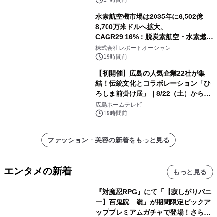
ストレーターの限定デザイン発売中
17時間前
水素航空機市場は2035年に6,502億
8,700万米ドルへ拡大、
CAGR29.16%：脱炭素航空・水素燃料
インフラ整備が加速する次世代航空市
株式会社レポートオーシャン
場
19時間前
【初開催】広島の人気企業22社が集
結！伝統文化とコラボレーション「ひ
ろしま前掛け展」｜8/22（土）から開
幕！
広島ホームテレビ
19時間前
ファッション・美容の新着をもっと見る
エンタメの新着
もっと見る
『対魔忍RPG』にて「【寂しがりバニ
ー】百鬼院 嶺」が期間限定ピックア
ッププレミアムガチャで登場！さらに