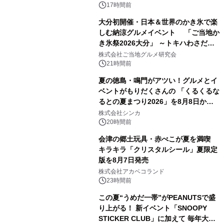
ル
17時間前
大分初開催・日本＆世界のかき氷で楽
しむ納涼グルメイベント 「ご当地か
き氷祭2026大分」 ～トキハわさだタ
3
ウンで8月21日～31日まで11日間限定
株式会社ご当地グルメ研究会
開催～
21時間前
夏の徳島・鳴門がアツい！グルメとイ
ベントがもりだくさんの 「くるくるな
るとの夏まつり2026」を8月8日から9
4
日間開催 ～夏限定メニューや大抽選
株式会社シンカ
会、大学芋スティックの振る舞いも～
20時間前
会津の郷土玩具・赤べこが夏を満喫
キラキラ「クリスタルシール」夏限定
版を8月7日発売
5
株式会社アカベコランド
23時間前
この夏“うめだ一帯”がPEANUTSで盛
り上がる！ 新イベント「SNOOPY
STICKER CLUB」に加えて 毎年大好