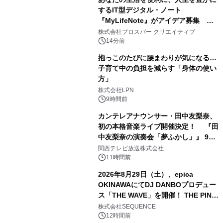
するIT型デジタル・ノート
『MyLifeNote』がアイデア募集 優
秀賞100名に1年間無償試用
株式会社プロスパー クリエイティブ
14分前
抱っこのたびに腰まわりが気になる…
子育て中の負担を減らす「身体の使い
方」
株式会社LPN
9時間前
カンテレアナウンサー・田中友梨奈、
初の本格音楽ライブ開催決定！ 『田
中友梨奈の演奏会「夢ふかし」』 9月
13日(日)に梅田Lateralにて開催
関西テレビ放送株式会社
11時間前
2026年8月29日（土）、epica
OKINAWAにてDJ DANBOプロデュー
ス「THE WAVE」を開催！ THE PINK
TOKYO所属のPINK DANCERS4名が
株式会社SEQUENCE
出演決定
12時間前