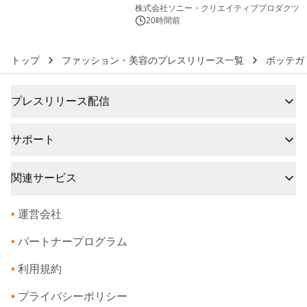
6
評阪急の「うめだスヌーピーフェステ
株式会社ソニー・クリエイティブプロダクツ
ィバル」、 グラングリーン大阪 ショ
20時間前
ップ&レストランでは 「I LIKE
SUMMER TIME with PEANUTS」を
トップ
ファッション・美容のプレスリリース一覧
ボッテガ
初開催！
プレスリリース配信
サポート
関連サービス
•
運営会社
•
パートナープログラム
•
利用規約
•
プライバシーポリシー