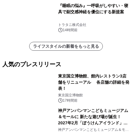
『睡眠の悩み』━呼吸がしやすい・寝
具で副交感神経を優位にする新提案
トラタニ株式会社
14時間前
ライフスタイルの新着をもっと見る
人気のプレスリリース
東京国立博物館、館内レストラン3店
舗をリニューアル 各店舗の詳細を発
表！
1
東京国立博物館
17時間前
神戸アンパンマンこどもミュージアム
＆モールに 新たな遊び場が誕生！
2027年2月「ぼうけんアイランド」が
2
オープン
神戸アンパンマンこどもミュージアム＆モー