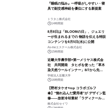
『睡眠の悩み』━呼吸がしやすい・寝
具で副交感神経を優位にする新提案
トラタニ株式会社
14時間前
8月8日は「BLOOMの日」、ジュエリ
ーが生まれるまでの 物語を伝える特設
コンテンツを8月5日(水)に公開
As-meエステール株式会社
15時間前
近畿大学農学部×第一メリヤス株式会
社 共同開発 タヒボを使った「草木
染天然ウールインナー」8/7から先行
販売
学校法人近畿大学
16時間前
【野村タケオ×rcp コラボゴルフ
傘】“惚れ込んだ愛用者”が デザイン監
修――放射冷却素材「ラディクール」
採用の日傘 『rcp』に人気ゴルフイラ
株式会社セイワ