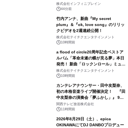
マップイベント「バニーとヨミハラク
株式会社インフィニブレイン
ライシス」が開催！
44分前
竹内アンナ、新曲『My secret
plum』＆『ok, love song』のリリッ
クビデオを2週連続公開！
株式会社テイチクエンタテインメント
10時間前
a flood of circle20周年記念ベストア
ルバム「革命未遂の蝶が見る夢」本日
発売！ 新曲「ロックンロール」ミュー
ジックビデオ公開
株式会社テイチクエンタテインメント
10時間前
カンテレアナウンサー・田中友梨奈、
初の本格音楽ライブ開催決定！ 『田
中友梨奈の演奏会「夢ふかし」』 9月
13日(日)に梅田Lateralにて開催
関西テレビ放送株式会社
11時間前
2026年8月29日（土）、epica
OKINAWAにてDJ DANBOプロデュー