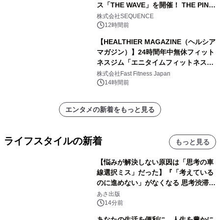
ス「THE WAVE」を開催！ THE PINK
TOKYO所属のPINK DANCERS4名が
株式会社SEQUENCE
出演決定
12時間前
【HEALTHIER MAGAZINE（ヘルシア
マガジン）】24時間年中無休フィット
ネスジム「エニタイムフィットネス」
のウェブマガジン更新中！ ＜世界
株式会社Fast Fitness Japan
6,000店舗目は、東京・西小山に。エ
14時間前
ニタイムフィットネスの「これから」
を聞きました。＞
エンタメの新着をもっと見る
ライフスタイルの新着
もっと見る
【悩みが解決しない原因は「思考の車
線選択ミス」だった】『「考えている
のに進めない」がなくなる 思考渋滞か
ら抜け出す方法』2026年8月25日
あさ出版
（火）発売
14分前
あなたの生活を便利に、人生を豊かに