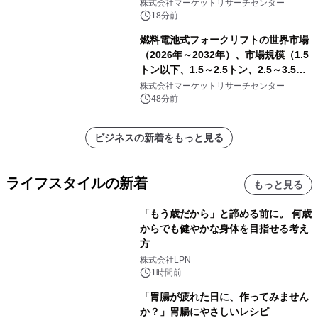
皮効果）・分析レポートを発表
株式会社マーケットリサーチセンター
18分前
燃料電池式フォークリフトの世界市場
（2026年～2032年）、市場規模（1.5
トン以下、1.5～2.5トン、2.5～3.5ト
ン、3.5～5.0トン、その他）・分析レ
株式会社マーケットリサーチセンター
ポートを発表
48分前
ビジネスの新着をもっと見る
ライフスタイルの新着
もっと見る
「もう歳だから」と諦める前に。 何歳
からでも健やかな身体を目指せる考え
方
株式会社LPN
1時間前
「胃腸が疲れた日に、作ってみません
か？」胃腸にやさしいレシピ