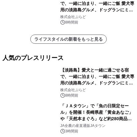
で、一緒に泊まり、一緒にご飯 愛犬専
用の淡路島グルメ、ドッグランにミニ
プール グランピングとトレーラーハウ
株式会社ぷらど
スの2施設で
8時間前
ライフスタイルの新着をもっと見る
人気のプレスリリース
【淡路島】愛犬と一緒に過ごせる宿
で、一緒に泊まり、一緒にご飯 愛犬専
用の淡路島グルメ、ドッグランにミニ
1
プール グランピングとトレーラーハウ
株式会社ぷらど
スの2施設で
8時間前
「ＪＡタウン」で「魚の日限定セー
ル」を開催！長崎県産「黄金あなご」
や「天然本まぐろ」など約280商品を
2
販売！～毎月１０日の定例企画～
JA全農の産直通販JAタウン
3時間前