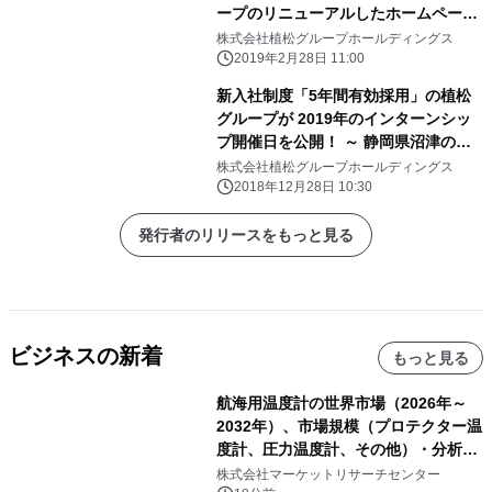
ープのリニューアルしたホームページ
で受付
株式会社植松グループホールディングス
2019年2月28日 11:00
新入社制度「5年間有効採用」の植松
グループが 2019年のインターンシッ
プ開催日を公開！ ～ 静岡県沼津の最
先端の『ZEB』新本社で1day職業体験
株式会社植松グループホールディングス
～
2018年12月28日 10:30
発行者のリリースをもっと見る
ビジネスの新着
もっと見る
航海用温度計の世界市場（2026年～
2032年）、市場規模（プロテクター温
度計、圧力温度計、その他）・分析レ
ポートを発表
株式会社マーケットリサーチセンター