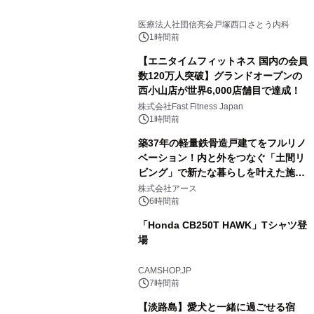
医療法人社団信亮会戸塚西口さとう内科
1時間前
【エニタイムフィットネス 国内の会員
数120万人突破】グランドオープンの
西小山店が世界6,000店舗目で達成！
株式会社Fast Fitness Japan
1時間前
築37年の軽量鉄骨造戸建てをフルリノ
ベーション！内と外をつなぐ「土間リ
ビング」で新たな暮らしを叶えた施工
事例を株式会社アースが公開
株式会社アース
6時間前
「Honda CB250T HAWK」Tシャツ登
場
CAMSHOP.JP
7時間前
【淡路島】愛犬と一緒に過ごせる宿