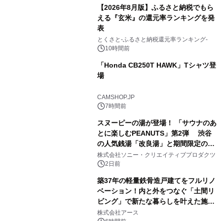
【2026年8月版】ふるさと納税でもら
える『玄米』の還元率ランキングを発
表
3
とくさと-ふるさと納税還元率ランキング-
10時間前
「Honda CB250T HAWK」Tシャツ登
場
4
CAMSHOP.JP
7時間前
スヌーピーの湯が登場！ 「サウナのあ
とに楽しむPEANUTS」第2弾 渋谷
の人気銭湯「改良湯」と期間限定のコ
5
ラボレーション サウナイキタイコラ
株式会社ソニー・クリエイティブプロダクツ
ボグッズも発売決定！
2日前
築37年の軽量鉄骨造戸建てをフルリノ
ベーション！内と外をつなぐ「土間リ
ビング」で新たな暮らしを叶えた施工
6
事例を株式会社アースが公開
株式会社アース