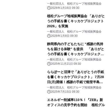
一般社団法人 植松グループ地域振興協会
2026年1月16日 09:30
植松グループ地域振興協会 「ありがと
うの手紙を書くキッカケプロジェクト
2026」を実施
一般社団法人 植松グループ地域振興協会
2026年1月8日 09:30
静岡県内の子どもたちに “感謝の気持
ちを届ける体験” を提供 「ありがと
うの手紙を書くキッカケプロジェク
ト」実績を公開 ― 12月には沼津市
一般社団法人 植松グループ地域振興協会
立沢田小学校で特別授業を実施 ―
2025年11月21日 09:30
ららぽーと沼津で「ありがとうの手紙
を書くキッカケプロジェクト」 7月28
日(月)開催！感謝の手紙で能登半島地
震被災地を応援
一般社団法人 植松グループ地域振興協会
2025年7月15日 09:30
エネルギー削減率110％！『ZEB』新
オフィスの見学予約を開始 植松グル