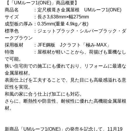
【「UMルーフ1(ONE)」商品概要】
商品名 ：定尺横葺き金属屋根 UMルーフ1(ONE)
サイズ ：長さ3,638mm×幅275mm
成型板の厚み：0.35mm(重量 4.9kg／枚)
標準色 ：ジェットブラック・シルバーブラック・ダ
ークブラウン
採用板材 ：JFE鋼板 Jクラフト「極み-MAX」
特徴 ：屋根材が軽いことから、荷揚げも重機なし
で可能。
狭い住宅街での施工にも優れており、リフォームに最適な
金属屋根材。
表面仕上げを工夫することで、見た目にも高級感溢れる意
匠性を実現。
和風の家に合う仕上げ加工にも対応。
さらに、断熱性や防音性、耐候性に優れた高機能金属屋根
材。
新商品「UMルーフ1(ONE)」の発売を記念して、11月19