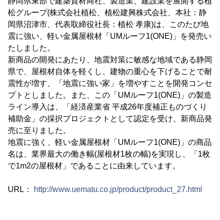
静岡県東部で建築資材商社、製造業、建設業を展開する植
松グループ(株式会社植松、植松建興株式会社、本社：静
岡県沼津市、代表取締役社長：植松 孝康)は、このたび地
震に強い、軽い金属屋根材「UMルーフ1(ONE)」を発売い
たしました。
新商品の開発にあたり、地震対策に敏感な地域である静岡
県で、屋根材自体を軽くし、建物の重心を下げることで耐
震性が増す、「地震に強い家」を増やすことを開発コンセ
プトとしました。また、この「UMルーフ1(ONE)」の製造
ライン導入は、「経済産業省 平成26年度補正ものづくり
補助金」の採択プロジェクトとして認定を受け、新商品発
売に至りました。
地震に強く、軽い金属屋根材「UMルーフ1(ONE)」の商品
名は、業界最大の働き幅(屋根材1枚の幅)を実現し、「1枚
で1m2の屋根材」であることに由来しています。
URL：
http://www.uematu.co.jp/product/product_27.html