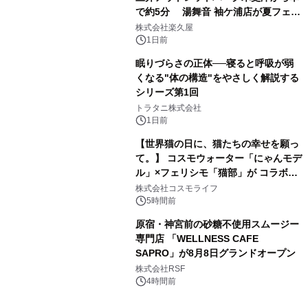
で約5分 湯舞音 袖ケ浦店が夏フェア
3
メニューを提供
株式会社楽久屋
1日前
眠りづらさの正体──寝ると呼吸が弱
くなる"体の構造"をやさしく解説する
シリーズ第1回
4
トラタニ株式会社
1日前
【世界猫の日に、猫たちの幸せを願っ
て。】 コスモウォーター「にゃんモデ
ル」×フェリシモ「猫部」が コラボキ
5
ャンペーンを実施
株式会社コスモライフ
5時間前
原宿・神宮前の砂糖不使用スムージー
専門店 「WELLNESS CAFE
SAPRO」が8月8日グランドオープン
6
株式会社RSF
4時間前