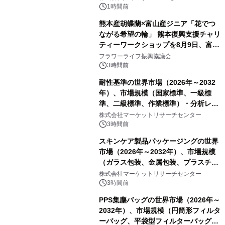
PropTech-Lab
1時間前
熊本産胡蝶蘭×富山産ジニア「花でつ
ながる希望の輪」 熊本復興支援チャリ
ティーワークショップを8月9日、富
山・射水で開催
フラワーライフ振興協議会
3時間前
耐性基準の世界市場（2026年～2032
年）、市場規模（国家標準、一級標
準、二級標準、作業標準）・分析レポ
ートを発表
株式会社マーケットリサーチセンター
3時間前
スキンケア製品パッケージングの世界
市場（2026年～2032年）、市場規模
（ガラス包装、金属包装、プラスチッ
ク包装、その他）・分析レポートを発
株式会社マーケットリサーチセンター
表
3時間前
PPS集塵バッグの世界市場（2026年～
2032年）、市場規模（円筒形フィルタ
ーバッグ、平袋型フィルターバッグ、