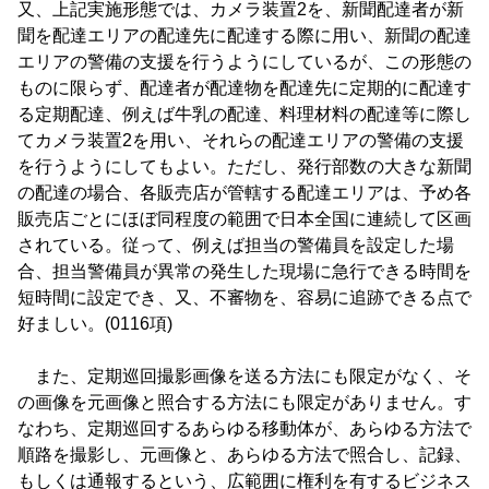
又、上記実施形態では、カメラ装置2を、新聞配達者が新
聞を配達エリアの配達先に配達する際に用い、新聞の配達
エリアの警備の支援を行うようにしているが、この形態の
ものに限らず、配達者が配達物を配達先に定期的に配達す
る定期配達、例えば牛乳の配達、料理材料の配達等に際し
てカメラ装置2を用い、それらの配達エリアの警備の支援
を行うようにしてもよい。ただし、発行部数の大きな新聞
の配達の場合、各販売店が管轄する配達エリアは、予め各
販売店ごとにほぼ同程度の範囲で日本全国に連続して区画
されている。従って、例えば担当の警備員を設定した場
合、担当警備員が異常の発生した現場に急行できる時間を
短時間に設定でき、又、不審物を、容易に追跡できる点で
好ましい。(0116項)
また、定期巡回撮影画像を送る方法にも限定がなく、そ
の画像を元画像と照合する方法にも限定がありません。す
なわち、定期巡回するあらゆる移動体が、あらゆる方法で
順路を撮影し、元画像と、あらゆる方法で照合し、記録、
もしくは通報するという、広範囲に権利を有するビジネス