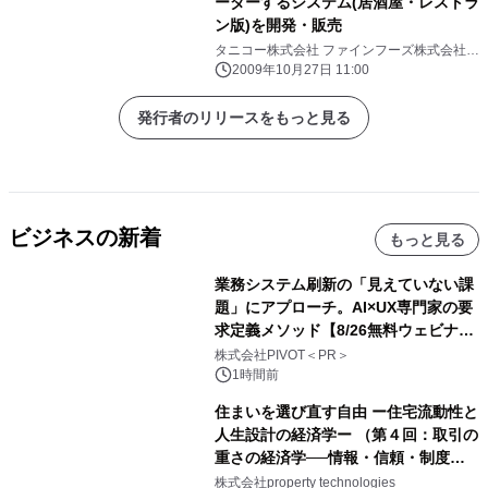
ーダーするシステム(居酒屋・レストラ
ン版)を開発・販売
タニコー株式会社 ファインフーズ株式会社
フォーカルポイントコンピュータ株式会社
2009年10月27日 11:00
発行者のリリースをもっと見る
ビジネスの新着
もっと見る
業務システム刷新の「見えていない課
題」にアプローチ。AI×UX専門家の要
求定義メソッド【8/26無料ウェビナ
ー】株式会社PIVOT
株式会社PIVOT＜PR＞
1時間前
住まいを選び直す自由 ー住宅流動性と
人生設計の経済学ー （第４回：取引の
重さの経済学──情報・信頼・制度を
PropTechはどう組み替えるか）｜
株式会社property technologies