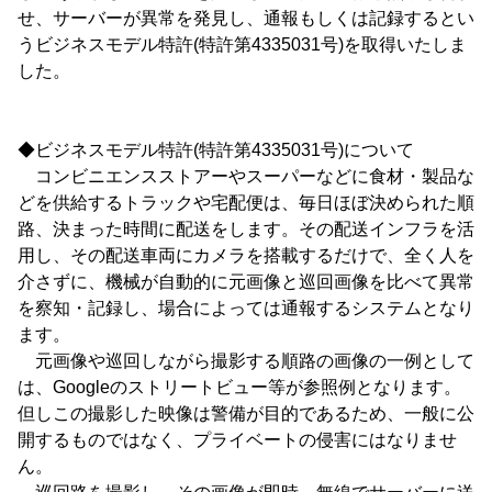
せ、サーバーが異常を発見し、通報もしくは記録するとい
うビジネスモデル特許(特許第4335031号)を取得いたしま
した。
◆ビジネスモデル特許(特許第4335031号)について
コンビニエンスストアーやスーパーなどに食材・製品な
どを供給するトラックや宅配便は、毎日ほぼ決められた順
路、決まった時間に配送をします。その配送インフラを活
用し、その配送車両にカメラを搭載するだけで、全く人を
介さずに、機械が自動的に元画像と巡回画像を比べて異常
を察知・記録し、場合によっては通報するシステムとなり
ます。
元画像や巡回しながら撮影する順路の画像の一例として
は、Googleのストリートビュー等が参照例となります。
但しこの撮影した映像は警備が目的であるため、一般に公
開するものではなく、プライベートの侵害にはなりませ
ん。