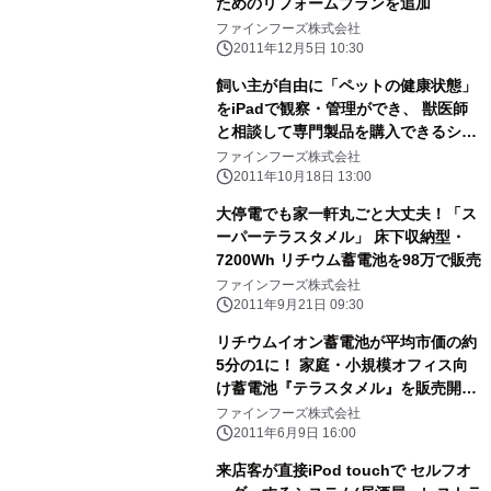
ためのリフォームプランを追加
ファインフーズ株式会社
2011年12月5日 10:30
飼い主が自由に「ペットの健康状態」
をiPadで観察・管理ができ、 獣医師
と相談して専門製品を購入できるシス
テム「SAVIAS」を提供開始
ファインフーズ株式会社
2011年10月18日 13:00
大停電でも家一軒丸ごと大丈夫！「ス
ーパーテラスタメル」 床下収納型・
7200Wh リチウム蓄電池を98万で販売
ファインフーズ株式会社
2011年9月21日 09:30
リチウムイオン蓄電池が平均市価の約
5分の1に！ 家庭・小規模オフィス向
け蓄電池『テラスタメル』を販売開
始 ～ 電動バイク用バッテリーを活
ファインフーズ株式会社
用してコストダウンを実現 ～
2011年6月9日 16:00
来店客が直接iPod touchで セルフオ