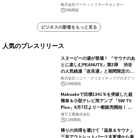
プリーツフィルターバッグ、その
株式会社マーケットリサーチセンター
他）・分析レポートを発表
3時間前
ビジネスの新着をもっと見る
人気のプレスリリース
スヌーピーの湯が登場！ 「サウナのあ
とに楽しむPEANUTS」第2弾 渋谷
の人気銭湯「改良湯」と期間限定のコ
1
ラボレーション サウナイキタイコラ
株式会社ソニー・クリエイティブプロダクツ
ボグッズも発売決定！
10時間前
Makuakeで目標1341％を突破した超
簡単＆小型テレビ用アンプ 「SW TV
Plus」8月7日より一般販売開始！ ケ
2
ーブル1本つなぐだけ、テレビの音が
城下工業株式会社
ぐっと豊かに
11時間前
帰りの渋滞を避けて「温泉＆サウナ」
三井アウトレットパーク木更津から車