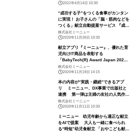
2021年4月14日 10:30
“成功する子”をつくる食事がカンタン
に実現！ お子さんの「脳・筋肉などを
つくる」献立自動提案サービス 『成功
する子は食べ物が9割』コースを開始
株式会社ミーニュー
2020年11月26日 10:30
献立アプリ『ミーニュー』、優れた育
児向けIT商品を表彰する
「BabyTech(R) Award Japan 2020
powered by DNP 大日本印刷」の「授
株式会社ミーニュー
乳と食事部門」大賞を受賞
2020年11月19日 14:15
本の内容が“実践・継続”できるアプ
リ ミーニュー、DX事業で出版社と
連携 第一弾は主婦の友社の人気作
『成功する子は食べ物が9割』
株式会社ミーニュー
2020年11月11日 10:30
ミーニュー 幼児年齢から適正な献立
をAIで提案 大人も一緒に食べられ
る“時短”幼児食献立 「おやこども献