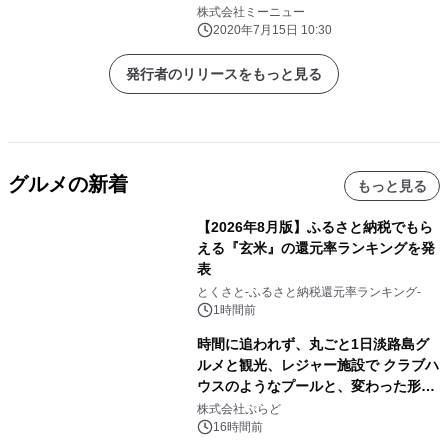
立」を開発
株式会社ミーニュー
2020年7月15日 10:30
発行者のリリースをもっと見る
グルメの新着
もっと見る
【2026年8月版】ふるさと納税でもら
える『玄米』の還元率ランキングを発
表
とくさと-ふるさと納税還元率ランキング-
1時間前
時間に追われず、丸ごと1日淡路島グ
ルメと観光、レジャー施設で クラブハ
ウスのようなプールと、変わった形の
サウナも 「THE BOXY AWAJI」のお
株式会社ぷらど
得な素泊まり連泊プランで
16時間前