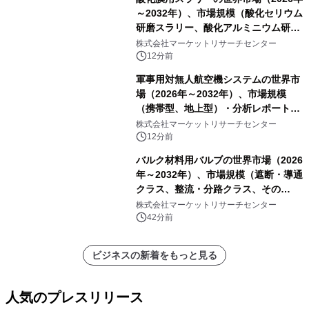
～2032年）、市場規模（酸化セリウム
研磨スラリー、酸化アルミニウム研磨
スラリー、その他）・分析レポートを
株式会社マーケットリサーチセンター
発表
12分前
軍事用対無人航空機システムの世界市
場（2026年～2032年）、市場規模
（携帯型、地上型）・分析レポートを
発表
株式会社マーケットリサーチセンター
12分前
バルク材料用バルブの世界市場（2026
年～2032年）、市場規模（遮断・導通
クラス、整流・分路クラス、その
他）・分析レポートを発表
株式会社マーケットリサーチセンター
42分前
ビジネスの新着をもっと見る
人気のプレスリリース