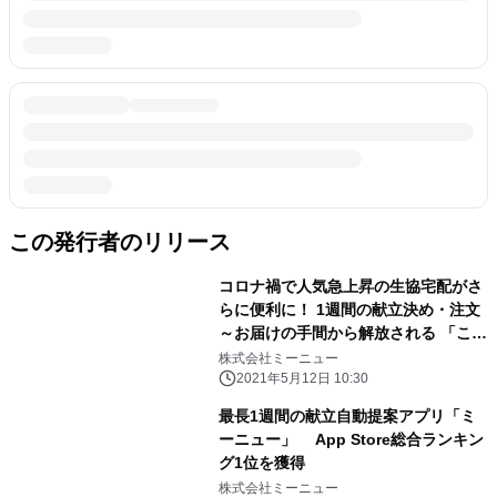
この発行者のリリース
コロナ禍で人気急上昇の生協宅配がさ
らに便利に！ 1週間の献立決め・注文
～お届けの手間から解放される 「こん
だてアシスト」 AI献立提案「ミーニ
株式会社ミーニュー
ュー」×「コープこうべ」でサービス
2021年5月12日 10:30
提供開始
最長1週間の献立自動提案アプリ「ミ
ーニュー」 App Store総合ランキン
グ1位を獲得
株式会社ミーニュー