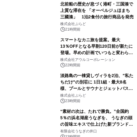
北前船の歴史が息づく港町・三国湊で
上質な滞在を 「オーベルジュほまち
三國湊」 1泊2食付の旅行商品を発売
株式会社ぷらど
21時間前
スマートなカニ旅を提案。最大
13％OFFとなる早割120日前が新たに
登場。早めの計画でいつもと変わらぬ
大人の冬旅を。ー夕日ヶ浦温泉「佳松
株式会社アウルコーポレーション
苑 別邸ふうか」ー
22時間前
淡路島の一棟貸しヴィラを2泊、"私た
ちだけ"の別荘に 1日1組・最大8名
様、プールとサウナとジェットバス付
きで Villa Mon Temps AWAJIの連泊
株式会社ぷらど
素泊りプラン
23時間前
“素材の次は、たれで勝負。”全国約
5％の浜名湖産うなぎを、 うなぎの頭
の旨味エキスで仕上げた新ブランド
「井口の誉」誕生
有限会社うなぎの井口
23時間前