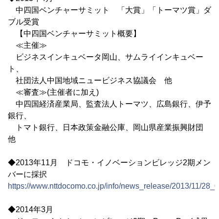
中四国ベンチャーサミット 「大賞」「トーマツ賞」ダ
ブル受賞
【中四国ベンチャーサミット概要】
≪主催≫
ビジネスインキュベータ岡山、サムライインキュベー
ト、
社団法人中国地域ニュービジネス協議会 他
≪審査≫(主催者に加え)
中四国経済産業局、監査法人トーマツ、広島銀行、伊予
銀行、
トマト銀行、日本政策金融公庫、岡山県産業振興財団
他
◆2013年11月 ドコモ・イノベーションビレッジ2期メン
バーに採択
https://www.nttdocomo.co.jp/info/news_release/2013/11/28_0
◆2014年3月