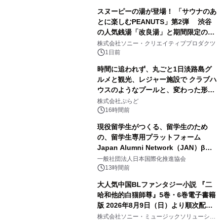
スヌーピーの湯が登場！ 「サウナのあ
とに楽しむPEANUTS」第2弾 渋谷
の人気銭湯「改良湯」と期間限定のコ
1
ラボレーション サウナイキタイコラ
株式会社ソニー・クリエイティブプロダクツ
ボグッズも発売決定！
1日前
時間に追われず、丸ごと1日淡路島グ
ルメと観光、レジャー施設で クラブハ
ウスのようなプールと、変わった形の
2
サウナも 「THE BOXY AWAJI」のお
株式会社ぷらど
得な素泊まり連泊プランで
16時間前
現役留学生がつくる、留学生のため
の、留学生専用プラットフォーム
Japan Alumni Network（JAN）β版
3
をリリース
一般社団法人日本国際化推進協会
13時間前
大人気中国BLファンタジー小説 『二
哈和他的白猫師尊』5巻・6巻電子書籍
版 2026年8月9日（日）より順次配信
4
開始
株式会社ソニー・ミュージックソリューショ