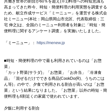
共働き世帯の割合が60％を超え(※1)料理への時短意識も
高まってきた昨今、時短・簡便料理の利用実態を調査する
ため、献立作成サービス「ミーニュー」を運営する株式会
社ミーニュー(本社：岡山県岡山市北区、代表取締役：三
宅 伸之)は、全国のミーニュー利用者を対象に「時短・簡
便料理に関するアンケート調査」を実施いたしました。
「ミーニュー」：
https://menew.jp
■時短・簡便料理の中で最も利用されているのは「お惣
菜」
「カット野菜(サラダ)」「お惣菜」「お弁当」「冷凍食
品」「混ぜるだけでできる商品(CookDo(R)、うちのごは
ん等)」の中で、夕食で利用される割合が高いのは「お惣
菜」という結果になりました。「お惣菜」以外の時短・簡
便料理も6割近くの家庭で使われています。
夕飯に利用する割合