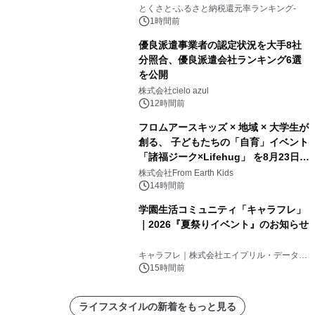
とくさと-ふるさと納税還元率ランキング-
1時間前
優良派遣事業者の認定状況を大手8社
分照合、優良派遣会社ランキング6選
を公開
株式会社cielo azul
12時間前
フロムアースキッズ × 地域 × 大学生が
創る、 子どもたちの「自育」イベント
「諸福ジーク×Lifehug」 を8月23日
(日)開催
株式会社From Earth Kids
14時間前
学園生活コミュニティ「キャラフレ」
｜2026『夏祭りイベント』のお知らせ
キャラフレ｜株式会社エイプリル・データ・
デザインズ
15時間前
ライフスタイルの新着をもっと見る