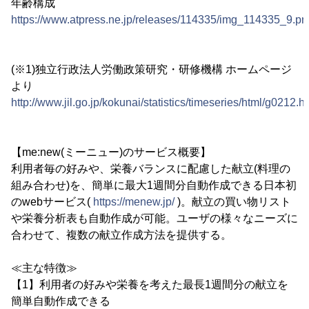
年齢構成
https://www.atpress.ne.jp/releases/114335/img_114335_9.pn
(※1)独立行政法人労働政策研究・研修機構 ホームページ
より
http://www.jil.go.jp/kokunai/statistics/timeseries/html/g0212.h
【me:new(ミーニュー)のサービス概要】
利用者毎の好みや、栄養バランスに配慮した献立(料理の
組み合わせ)を、簡単に最大1週間分自動作成できる日本初
のwebサービス(
https://menew.jp/
)。献立の買い物リスト
や栄養分析表も自動作成が可能。ユーザの様々なニーズに
合わせて、複数の献立作成方法を提供する。
≪主な特徴≫
【1】利用者の好みや栄養を考えた最長1週間分の献立を
簡単自動作成できる