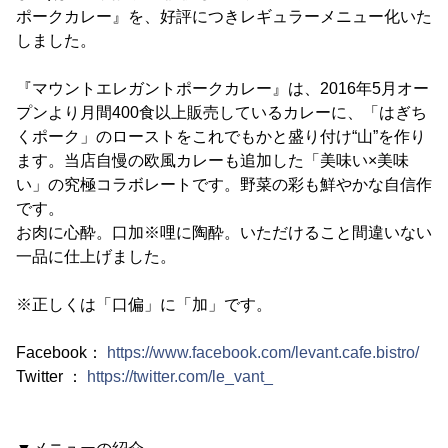
ポークカレー』を、好評につきレギュラーメニュー化いた
しました。
『マウントエレガントポークカレー』は、2016年5月オー
プンより月間400食以上販売しているカレーに、「はぎち
くポーク」のローストをこれでもかと盛り付け“山”を作り
ます。当店自慢の欧風カレーも追加した「美味い×美味
い」の究極コラボレートです。野菜の彩も鮮やかな自信作
です。
お肉に心酔。口加※哩に陶酔。いただけること間違いない
一品に仕上げました。
※正しくは「口偏」に「加」です。
Facebook：
https://www.facebook.com/levant.cafe.bistro/
Twitter ：
https://twitter.com/le_vant_