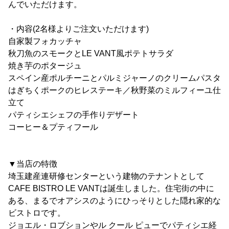
んでいただけます。
・内容(2名様よりご注文いただけます)
自家製フォカッチャ
秋刀魚のスモークとLE VANT風ポテトサラダ
焼き芋のポタージュ
スペイン産ポルチーニとパルミジャーノのクリームパスタ
はぎちくポークのヒレステーキ／秋野菜のミルフィーユ仕
立て
パティシエシェフの手作りデザート
コーヒー＆プティフール
▼当店の特徴
埼玉建産連研修センターという建物のテナントとして
CAFE BISTRO LE VANTは誕生しました。住宅街の中に
ある、まるでオアシスのようにひっそりとした隠れ家的な
ビストロです。
ジョエル・ロブションやル クール ピューでパティシエ経