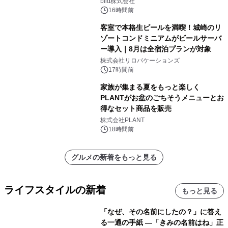
日(土)振替開催＆受付スタート！
biid株式会社
16時間前
客室で本格生ビールを満喫！城崎のリ
ゾートコンドミニアムがビールサーバ
ー導入｜8月は全宿泊プランが対象
株式会社リロバケーションズ
17時間前
家族が集まる夏をもっと楽しく
PLANTがお盆のごちそうメニューとお
得なセット商品を販売
株式会社PLANT
18時間前
グルメの新着をもっと見る
ライフスタイルの新着
もっと見る
「なぜ、その名前にしたの？」に答え
る一通の手紙 ―「きみの名前はね」正