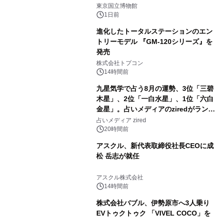
2
東京国立博物館
1日前
進化したトータルステーションのエン
トリーモデル 『GM-120シリーズ』を
発売
3
株式会社トプコン
14時間前
九星気学で占う8月の運勢、3位「三碧
木星」、2位「一白水星」、1位「六白
金星」。占いメディアのziredがランキ
4
ングを発表
占いメディア zired
20時間前
アスクル、新代表取締役社長CEOに成
松 岳志が就任
5
アスクル株式会社
14時間前
株式会社バブル、伊勢原市へ3人乗り
EVトゥクトゥク 「VIVEL COCO」を