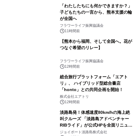
「わたしたちにも何かできますか？」
子どもたちの一言から、熊本支援の輪
が全国へ
フラワーライフ振興協議会
11時間前
【熊本から福岡、そして全国へ。花が
つなぐ希望のリレー】
フラワーライフ振興協議会
12時間前
総合旅行プラットフォーム「エアト
リ」、 ハイブリッド型総合書店
「honto」との共同企画を開始！
株式会社エアトリ
12時間前
淡路島発！体感速度80km/hの海上絶
叫クルーズ 「淡路島アドベンチャー
RIBライド」が公式HPを全面リニュー
アル！ ～スマホで即予約完了の「スマ
ジョイポート淡路島株式会社