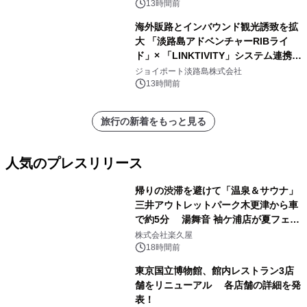
ート設計」へ刷新～
13時間前
海外販路とインバウンド観光誘致を拡
大 「淡路島アドベンチャーRIBライ
ド」× 「LINKTIVITY」システム連携を
開始！
ジョイポート淡路島株式会社
13時間前
旅行の新着をもっと見る
人気のプレスリリース
帰りの渋滞を避けて「温泉＆サウナ」
三井アウトレットパーク木更津から車
で約5分 湯舞音 袖ケ浦店が夏フェア
1
メニューを提供
株式会社楽久屋
18時間前
東京国立博物館、館内レストラン3店
舗をリニューアル 各店舗の詳細を発
表！