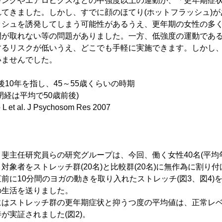
ングやエアロビクスなどの中強度以上の運動が、「更年期症状
てきました。しかし、すでに顔のほてり(ホットフラッシュ)
ッシュを誘発してしまう可能性があるうえ、更年期の女性の多
間が取れない等の問題がありました。一方、低強度の運動であ
するリスクが低いうえ、どこでも手軽に実施できます。しかし
いませんでした。
前後10年を指し、45～55歳くらいの時期
は平均で50歳前後)
L et al. J Psychosom Res 2007
主任研究員らの研究グループは、今回、働く女性40名(平均年
象者をストレッチ群(20名)と比較群(20名)に無作為に割り付け
前に10分間のヨガの動きを取り入れたストレッチ(図3、図4)
の生活を送りました。
はストレッチ群の更年期症状と抑うつ度の平均値は、正常レベ
が実証されました(図2)。