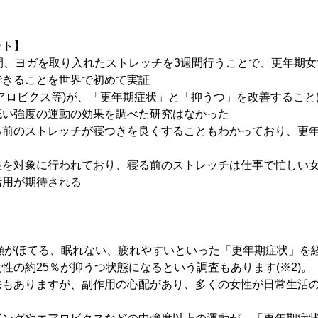
ント】
間、ヨガを取り入れたストレッチを3週間行うことで、更年期
できることを世界で初めて実証
アロビクス等)が、「更年期症状」と「抑うつ」を改善するこ
低い強度の運動の効果を調べた研究はなかった
る前のストレッチが寝つきを良くすることもわかっており、更
性を対象に行われており、寝る前のストレッチは仕事で忙しい
活用が期待される
、顔がほてる、眠れない、疲れやすいといった「更年期症状」を
性の約25％が抑うつ状態になるという調査もあります(※2)
法もありますが、副作用の心配があり、多くの女性が日常生活