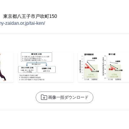
01 東京都八王子市戸吹町150
y-zaidan.or.jp/tai-ken/
画像一括ダウンロード