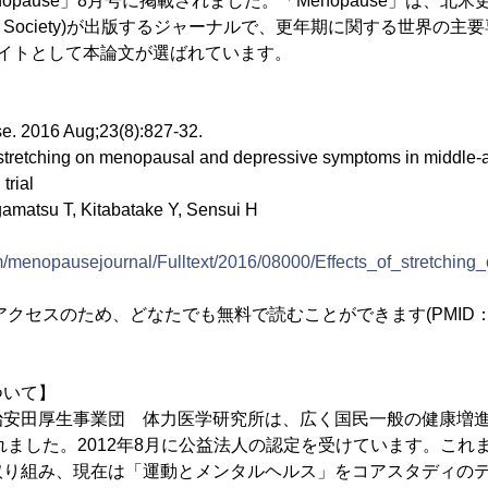
ause」8月号に掲載されました。「Menopause」は、北米更年
opause Society)が出版するジャーナルで、更年期に関する世界
ライトとして本論文が選ばれています。
2016 Aug;23(8):827-32.
retching on menopausal and depressive symptoms in middle-
trial
tsu T, Kitabatake Y, Sensui H
com/menopausejournal/Fulltext/2016/08000/Effects_of_stretchi
クセスのため、どなたでも無料で読むことができます(PMID：273
ついて】
安田厚生事業団 体力医学研究所は、広く国民一般の健康増進
されました。2012年8月に公益法人の認定を受けています。こ
取り組み、現在は「運動とメンタルヘルス」をコアスタディの