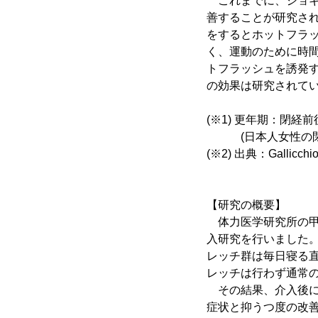
これまでに、ジョギ
善することが研究され
をするとホットフラ
く、運動のために時
トフラッシュを誘発
の効果は研究されて
(※1) 更年期：閉経
(日本人女性の閉経
(※2) 出典：Gallicchio 
【研究の概要】
体力医学研究所の甲斐
入研究を行いました。対
レッチ群は毎日寝る直
レッチは行わず通常
その結果、介入後に
症状と抑うつ度の改善