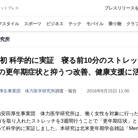
プレスリリース
アットプレス
フスタイル
スポーツ
ビジネス
テック
モバイル
乗り物
クラ
究所
初 科学的に実証 寝る前10分のストレ
の更年期症状と抑うつ改善、健康支援に
厚生事業団 体力医学研究所
調査・報告
2016年8月15日 11:00
安田厚生事業団 体力医学研究所は、働く女性を対象に行った
ガを取り入れたストレッチを3週間行うことで「更年期症状」
て科学的に実証しました。本研究は北米更年期学会雑誌「Menop