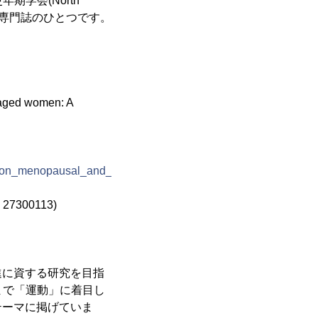
期学会(North
の主要専門誌のひとつです。
aged women: A
ng_on_menopausal_and_depressive.4.aspx
00113)
に資する研究を目指
れまで「運動」に着目し
テーマに掲げていま