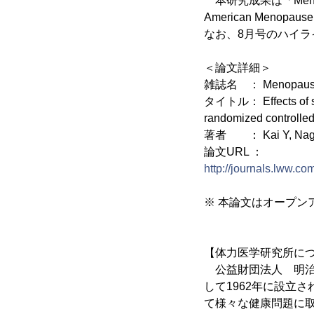
本研究成果は「Menop
American Men
なお、8月号のハイ
＜論文詳細＞
雑誌名 ： Menopause. 
タイトル： Effects of st
randomized controlled 
著者 ： Kai Y, Nagama
論文URL ：
http://journals.lww.
※ 本論文はオープンア
【体力医学研究所に
公益財団法人 明治
して1962年に設立
て様々な健康問題に