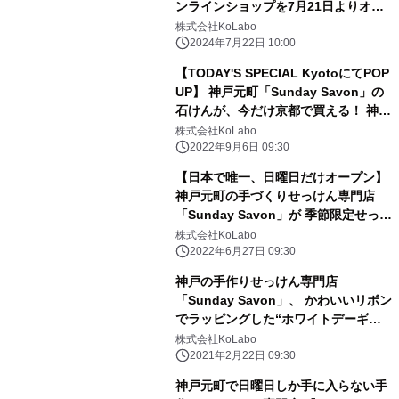
ンラインショップを7月21日よりオー
プン！
株式会社KoLabo
2024年7月22日 10:00
【TODAY'S SPECIAL KyotoにてPOP
UP】 神戸元町「Sunday Savon」の
石けんが、今だけ京都で買える！ 神戸
で人気の手作り石けん専門店が、 京都
株式会社KoLabo
で期間限定POP UPを開催
2022年9月6日 09:30
【日本で唯一、日曜日だけオープン】
神戸元町の手づくりせっけん専門店
「Sunday Savon」が 季節限定せっけ
ん「レモン」を新発売
株式会社KoLabo
2022年6月27日 09:30
神戸の手作りせっけん専門店
「Sunday Savon」、 かわいいリボン
でラッピングした“ホワイトデーギフ
ト”が 登場！通販限定で3月7日まで販
株式会社KoLabo
売
2021年2月22日 09:30
神戸元町で日曜日しか手に入らない手