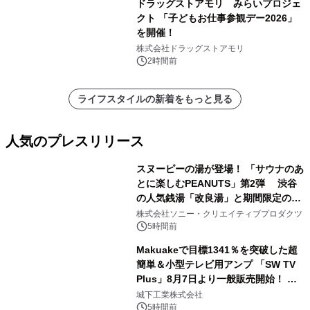
ドラッグストアモリ みらいプロジェ
クト 「子どもお仕事参観デー2026」
を開催！
株式会社ドラッグストアモリ
2時間前
ライフスタイルの新着をもっと見る
人気のプレスリリース
スヌーピーの湯が登場！ 「サウナのあ
とに楽しむPEANUTS」第2弾 渋谷
の人気銭湯「改良湯」と期間限定のコ
1
ラボレーション サウナイキタイコラ
株式会社ソニー・クリエイティブプロダクツ
ボグッズも発売決定！
5時間前
Makuakeで目標1341％を突破した超
簡単＆小型テレビ用アンプ 「SW TV
Plus」8月7日より一般販売開始！ ケ
2
ーブル1本つなぐだけ、テレビの音が
城下工業株式会社
ぐっと豊かに
5時間前