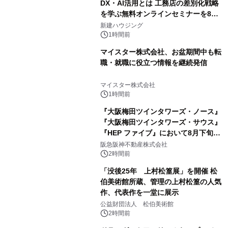
DX・AI活用とは 工務店の差別化戦略
を学ぶ無料オンラインセミナーを8月
20日に開催
新建ハウジング
1時間前
マイスター株式会社、お盆期間中も転
職・就職に役立つ情報を継続発信
マイスター株式会社
1時間前
『大阪梅田ツインタワーズ・ノース』
『大阪梅田ツインタワーズ・サウス』
『HEP ファイブ』において8月下旬か
ら 「オフサイト型コーポレートPPA」
阪急阪神不動産株式会社
による 再生可能エネルギー電力の使用
2時間前
を開始します
「没後25年 上村松篁展」を開催 松
伯美術館所蔵、管理の上村松篁の人気
作、代表作を一堂に展示
公益財団法人 松伯美術館
2時間前