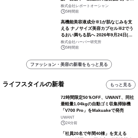
を牽引
株式会社レポートオーシャン
5時間前
高機能美容液成分※1が肌なじみを支
える ナノサイズ美容カプセル※2でう
るおい満ちる肌へ 2026年9月24日(木)
よりリニューアル新発売 『ディープモ
株式会社ハーバー研究所
イストセラム』
5時間前
ファッション・美容の新着をもっと見る
ライフスタイルの新着
もっと見る
72時間限定50％OFF、UWANT、同社
最軽量1.04kgの自動ゴミ収集掃除機
「V700 Pro」をMakuakeで発売
UWANT
24分前
「社員20名で年間40棟」を支える