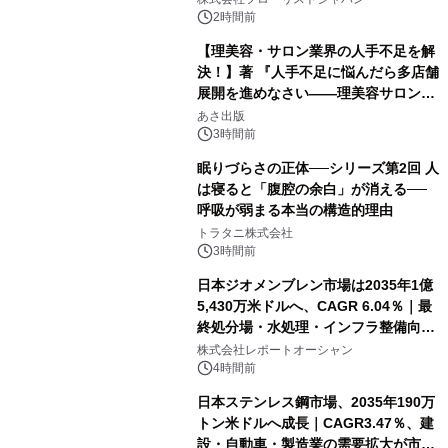
発売
2時間前
【理美容・サロン業界の人手不足を解
決！】著 『人手不足に悩んだら多店舗
展開を進めなさい――理美容サロン
「多店舗展開」の教科書』2026年8月
あさ出版
24日（月）発売
3時間前
眠りづらさの正体──シリーズ第2回 人
は寝ると「腹腔の余白」が消える──
呼吸が弱まる本当の構造的理由
トラタニ株式会社
3時間前
日本ジオメンブレン市場は2035年1億
5,430万米ドルへ、CAGR 6.04％｜最
終処分場・水処理・インフラ整備向け
需要拡大
株式会社レポートオーシャン
4時間前
日本ステンレス鋼市場、2035年190万
トン米ドルへ成長｜CAGR3.47％、建
設・自動車・製造業の需要拡大が市場