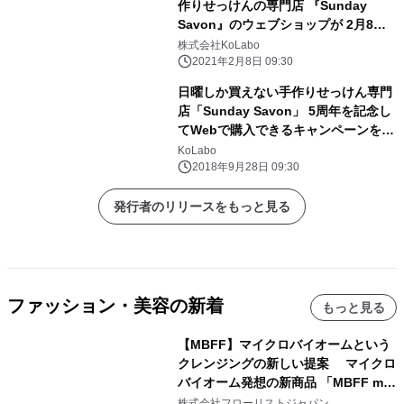
作りせっけんの専門店 『Sunday
Savon』のウェブショップが 2月8日
から3月7日までの期間限定でオープン
株式会社KoLabo
2021年2月8日 09:30
日曜しか買えない手作りせっけん専門
店「Sunday Savon」 5周年を記念し
てWebで購入できるキャンペーンを期
間限定開催
KoLabo
2018年9月28日 09:30
発行者のリリースをもっと見る
ファッション・美容の新着
もっと見る
【MBFF】マイクロバイオームという
クレンジングの新しい提案 マイクロ
バイオーム発想の新商品 「MBFF mb
クレンジングPRO」を2026年8月6日
株式会社フローリストジャパン