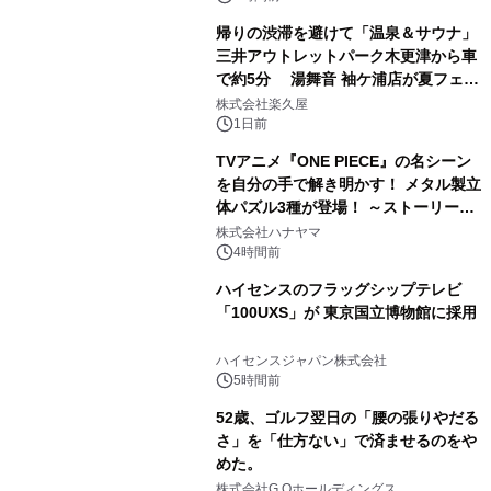
帰りの渋滞を避けて「温泉＆サウナ」
三井アウトレットパーク木更津から車
で約5分 湯舞音 袖ケ浦店が夏フェア
3
メニューを提供
株式会社楽久屋
1日前
TVアニメ『ONE PIECE』の名シーン
を自分の手で解き明かす！ メタル製立
体パズル3種が登場！ ～ストーリーと
4
ギミックが融合した 大人の体験型パズ
株式会社ハナヤマ
ルが8月7日(金)12時より先行予約受付
4時間前
開始～
ハイセンスのフラッグシップテレビ
「100UXS」が 東京国立博物館に採用
5
ハイセンスジャパン株式会社
5時間前
52歳、ゴルフ翌日の「腰の張りやだる
さ」を「仕方ない」で済ませるのをや
めた。
6
株式会社G.Oホールディングス