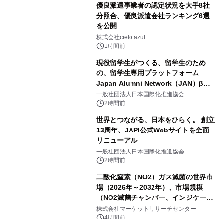
優良派遣事業者の認定状況を大手8社
分照合、優良派遣会社ランキング6選
を公開
株式会社cielo azul
1時間前
現役留学生がつくる、留学生のため
の、留学生専用プラットフォーム
Japan Alumni Network（JAN）β版
をリリース
一般社団法人日本国際化推進協会
2時間前
世界とつながる、日本をひらく。 創立
13周年、JAPI公式Webサイトを全面
リニューアル
一般社団法人日本国際化推進協会
2時間前
二酸化窒素（NO2）ガス滅菌の世界市
場（2026年～2032年）、市場規模
（NO2滅菌チャンバー、インジケータ
ーおよびモニタリングシステム、その
株式会社マーケットリサーチセンター
他）・分析レポートを発表
4時間前