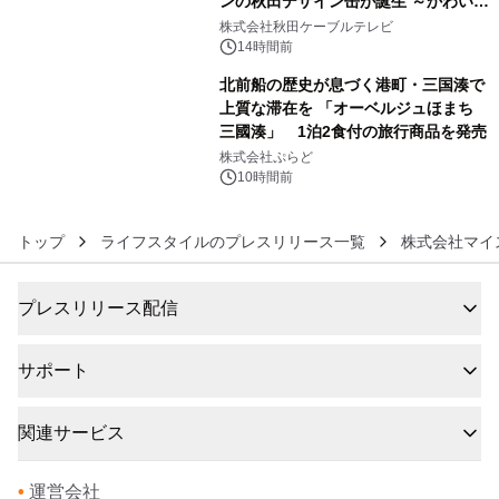
ンの秋田デザイン缶が誕生 ～かわいい
5
秋田犬の子犬と秋田の四季と名所を巡
株式会社秋田ケーブルテレビ
るパッケージ～ 9月1日(火)秋田県内で
14時間前
販売開始
北前船の歴史が息づく港町・三国湊で
上質な滞在を 「オーベルジュほまち
三國湊」 1泊2食付の旅行商品を発売
6
株式会社ぷらど
10時間前
トップ
ライフスタイルのプレスリリース一覧
株式会社マイ
プレスリリース配信
サポート
関連サービス
•
運営会社