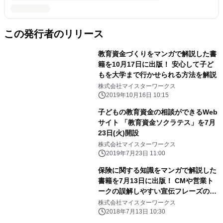
この発行者のリリース
教育資金づくりをマンガで解説した書
籍を10月17日に出版！ 安心して子ど
もを大学まで行かせられる方法を解説
株式会社マイスターワークス
2019年10月16日 10:15
子どもの教育資金の相談ができるWeb
サイト 「教育資金ソクラテス」を7月
23日(火)開設
株式会社マイスターワークス
2019年7月23日 11:00
保険に関する知識をマンガで解説した
書籍を7月13日に出版！ CMや営業ト
ークの誤解しやすい宣伝フレーズの真
実を解説
株式会社マイスターワークス
2018年7月13日 10:30