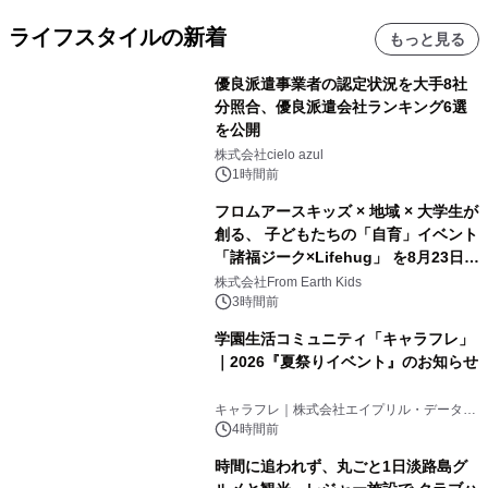
ライフスタイルの新着
もっと見る
優良派遣事業者の認定状況を大手8社
分照合、優良派遣会社ランキング6選
を公開
株式会社cielo azul
1時間前
フロムアースキッズ × 地域 × 大学生が
創る、 子どもたちの「自育」イベント
「諸福ジーク×Lifehug」 を8月23日
(日)開催
株式会社From Earth Kids
3時間前
学園生活コミュニティ「キャラフレ」
｜2026『夏祭りイベント』のお知らせ
キャラフレ｜株式会社エイプリル・データ・
デザインズ
4時間前
時間に追われず、丸ごと1日淡路島グ