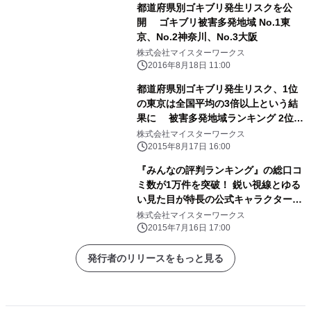
都道府県別ゴキブリ発生リスクを公
開 ゴキブリ被害多発地域 No.1東
京、No.2神奈川、No.3大阪
株式会社マイスターワークス
2016年8月18日 11:00
都道府県別ゴキブリ発生リスク、1位
の東京は全国平均の3倍以上という結
果に 被害多発地域ランキング 2位
大阪・3位 神奈川
株式会社マイスターワークス
2015年8月17日 16:00
『みんなの評判ランキング』の総口コ
ミ数が1万件を突破！ 鋭い視線とゆる
い見た目が特長の公式キャラクター
「みんヒョウくん」が誕生
株式会社マイスターワークス
2015年7月16日 17:00
発行者のリリースをもっと見る