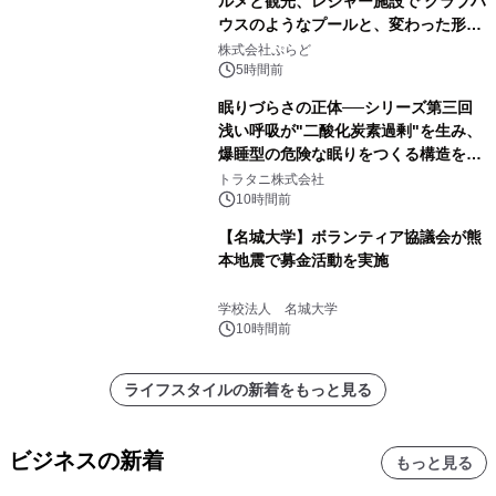
ルメと観光、レジャー施設で クラブハ
ウスのようなプールと、変わった形の
サウナも 「THE BOXY AWAJI」のお
株式会社ぷらど
得な素泊まり連泊プランで
5時間前
眠りづらさの正体──シリーズ第三回
浅い呼吸が"二酸化炭素過剰"を生み、
爆睡型の危険な眠りをつくる構造を解
説
トラタニ株式会社
10時間前
【名城大学】ボランティア協議会が熊
本地震で募金活動を実施
学校法人 名城大学
10時間前
ライフスタイルの新着をもっと見る
ビジネスの新着
もっと見る