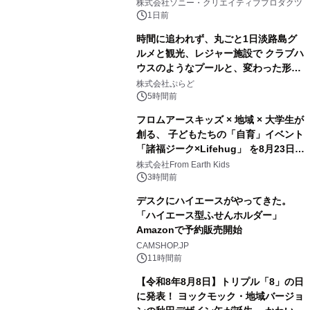
ラボレーション サウナイキタイコラ
株式会社ソニー・クリエイティブプロダクツ
ボグッズも発売決定！
1日前
時間に追われず、丸ごと1日淡路島グ
ルメと観光、レジャー施設で クラブハ
ウスのようなプールと、変わった形の
2
サウナも 「THE BOXY AWAJI」のお
株式会社ぷらど
得な素泊まり連泊プランで
5時間前
フロムアースキッズ × 地域 × 大学生が
創る、 子どもたちの「自育」イベント
「諸福ジーク×Lifehug」 を8月23日
3
(日)開催
株式会社From Earth Kids
3時間前
デスクにハイエースがやってきた。
「ハイエース型ふせんホルダー」
Amazonで予約販売開始
4
CAMSHOP.JP
11時間前
【令和8年8月8日】トリプル「8」の日
に発表！ ヨックモック・地域バージョ