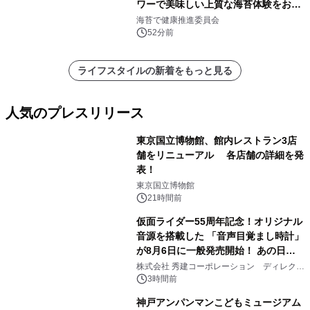
ワーで美味しい上質な海苔体験をお届
けします！
海苔で健康推進委員会
52分前
ライフスタイルの新着をもっと見る
人気のプレスリリース
東京国立博物館、館内レストラン3店
舗をリニューアル 各店舗の詳細を発
表！
1
東京国立博物館
21時間前
仮面ライダー55周年記念！オリジナル
音源を搭載した 「音声目覚まし時計」
が8月6日に一般発売開始！ あの日の
2
大興奮が今甦る
株式会社 秀建コーポレーション ディレクト
アートギャラリー
3時間前
神戸アンパンマンこどもミュージアム