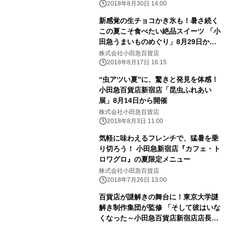
2018年8月30日 14:00
新感覚の生チョコかき氷も！暑さ続く
この夏こそ食べたい絶品スイーツ 「小
田急うまいものめぐり」8月29日から
開催
株式会社小田急百貨店
2018年8月17日 16:15
“虫アツい夏”に、驚きと発見を体感！
小田急百貨店新宿店「昆虫ふれあい
展」8月14日から開催
株式会社小田急百貨店
2018年8月3日 11:00
気軽に味わえるフレンチで、猛暑を乗
り切ろう！ 小田急新宿店『カフェ・ト
ロワグロ』の夏限定メニュー
株式会社小田急百貨店
2018年7月26日 13:00
百貨店が謎解きの舞台に！東京大学謎
解き制作集団が監修 「そして彼はいな
くなった～小田急百貨店新宿店店長失