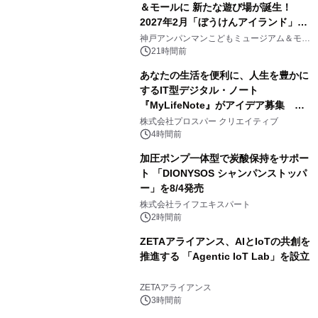
＆モールに 新たな遊び場が誕生！
2027年2月「ぼうけんアイランド」が
3
オープン
神戸アンパンマンこどもミュージアム＆モー
ル
21時間前
あなたの生活を便利に、人生を豊かに
するIT型デジタル・ノート
『MyLifeNote』がアイデア募集 優
4
秀賞100名に1年間無償試用
株式会社プロスパー クリエイティブ
4時間前
加圧ポンプ一体型で炭酸保持をサポー
ト 「DIONYSOS シャンパンストッパ
ー」を8/4発売
5
株式会社ライフエキスパート
2時間前
ZETAアライアンス、AIとIoTの共創を
推進する 「Agentic IoT Lab」を設立
6
ZETAアライアンス
3時間前