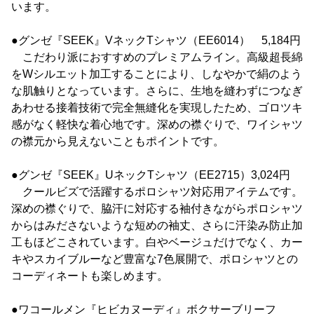
います。
●グンゼ『SEEK』VネックTシャツ（EE6014） 5,184円
こだわり派におすすめのプレミアムライン。高級超長綿
をWシルエット加工することにより、しなやかで絹のよう
な肌触りとなっています。さらに、生地を縫わずにつなぎ
あわせる接着技術で完全無縫化を実現したため、ゴロツキ
感がなく軽快な着心地です。深めの襟ぐりで、ワイシャツ
の襟元から見えないこともポイントです。
●グンゼ『SEEK』UネックTシャツ（EE2715）3,024円
クールビズで活躍するポロシャツ対応用アイテムです。
深めの襟ぐりで、脇汗に対応する袖付きながらポロシャツ
からはみださないような短めの袖丈、さらに汗染み防止加
工もほどこされています。白やベージュだけでなく、カー
キやスカイブルーなど豊富な7色展開で、ポロシャツとの
コーディネートも楽しめます。
●ワコールメン『ヒビカヌーディ』ボクサーブリーフ