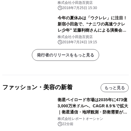
踪事件～」開催
株式会社小田急百貨店
2018年7月25日 15:30
今年の夏休みは「ウクレレ」に注目！
新宿小田急で、“ナニワの高速ウクレ
レ少年” 近藤利樹さんによる演奏会を
開催します！
株式会社小田急百貨店
2018年7月24日 19:15
発行者のリリースをもっと見る
ファッション・美容の新着
もっと見る
衛星ペイロード市場は2035年に473億
3,000万米ドルへ、CAGR 8.9％で拡大
｜衛星通信・地球観測・防衛需要が牽
引する次世代宇宙産業の成長戦略
株式会社レポートオーシャン
22分前