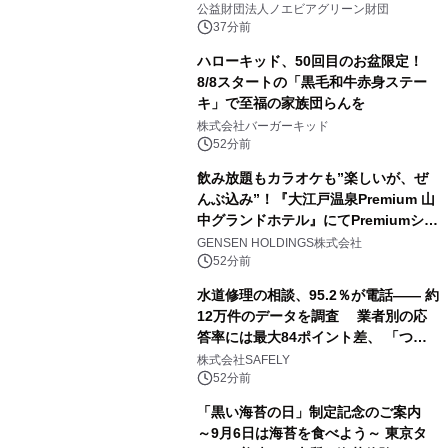
公益財団法人ノエビアグリーン財団
37分前
ハローキッド、50回目のお盆限定！
8/8スタートの「黒毛和牛赤身ステー
キ」で至福の家族団らんを
株式会社バーガーキッド
52分前
飲み放題もカラオケも”楽しいが、ぜ
んぶ込み”！『大江戸温泉Premium 山
中グランドホテル』にてPremiumシリ
ーズ初のオールインクルーシブ導入
GENSEN HOLDINGS株式会社
52分前
水道修理の相談、95.2％が電話―― 約
12万件のデータを調査 業者別の応
答率には最大84ポイント差、 「つな
がりやすさ」も選定基準に
株式会社SAFELY
52分前
「黒い海苔の日」制定記念のご案内
～9月6日は海苔を食べよう～ 東京タ