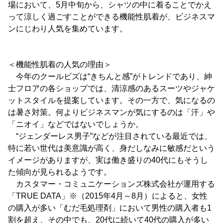
場において、5月中旬から、シャツの中に着ることでかえ
って涼しく過ごすことができる機能性肌着が、ビジネスマ
ンにじわり人気を集めています。
＜機能性肌着の人気の理由＞
今年のクールビズは“きちんと感”がトレンドであり、紳
士フロアの各ショップでは、清涼感のあるスーツやジャケ
ットスタイルを提案しています。その一方で、気になるの
は暑さ対策。何よりビジネスマンが気にするのは「汗」や
「ニオイ」などではないでしょうか。
“ジェンダーレス男子”などが注目されている最近では、
特に若い世代は美意識が高く、身だしなみに敏感だという
イメージがありますが、実は働き盛りの40代にもそうし
た傾向が見られるようです。
カスタマー・コミュニケーションズ株式会社が運用する
「TRUE DATA」※（2015年4月～8月）によると、女性
の購入が多い「むだ毛処理剤」において男性の購入者も1
割を超え、その中でも、20代に続いて40代の購入が多い