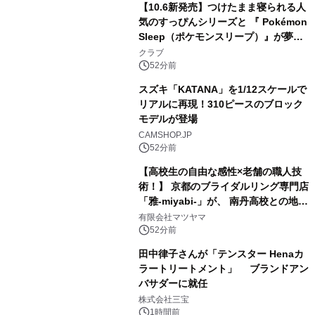
【10.6新発売】つけたまま寝られる人
気のすっぴんシリーズと 『 Pokémon
Sleep（ポケモンスリープ）』が夢の
コラボレーション！
クラブ
52分前
スズキ「KATANA」を1/12スケールで
リアルに再現！310ピースのブロック
モデルが登場
CAMSHOP.JP
52分前
【高校生の自由な感性×老舗の職人技
術！】 京都のブライダルリング専門店
「雅-miyabi-」が、 南丹高校との地域
共創から生まれた 特別な結婚指輪・婚
有限会社マツヤマ
約指輪「幾重 -ikue-」「宮美 -
52分前
miyabi-」を 令和8年8月8日に新発
田中律子さんが「テンスター Henaカ
売！
ラートリートメント」 ブランドアン
バサダーに就任
株式会社三宝
1時間前