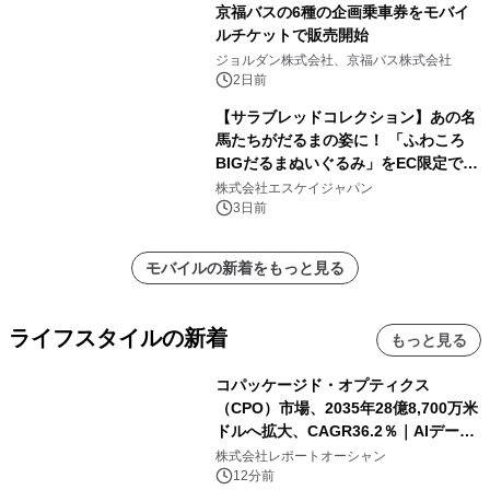
京福バスの6種の企画乗車券をモバイ
ルチケットで販売開始
ジョルダン株式会社、京福バス株式会社
2日前
【サラブレッドコレクション】あの名
馬たちがだるまの姿に！ 「ふわころ
BIGだるまぬいぐるみ」をEC限定で受
注販売開始
株式会社エスケイジャパン
3日前
モバイルの新着をもっと見る
ライフスタイルの新着
もっと見る
コパッケージド・オプティクス
（CPO）市場、2035年28億8,700万米
ドルへ拡大、CAGR36.2％｜AIデータ
センター・高速光通信需要が成長を加
株式会社レポートオーシャン
速
12分前