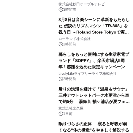
2
秋田犬の子犬と秋田の四季と名所を巡
株式会社秋田ケーブルテレビ
るパッケージ～ 9月1日(火)秋田県内で
3時間前
販売開始
8月8日は音楽シーンに革新をもたらし
た 伝説のリズムマシン「TR-808」を
祝う日 ～Roland Store Tokyoで実機
3
を展示しての 記念キャンペーンを開
ローランド株式会社
催 英国ラジオ「NTS」の 特別プログ
2時間前
ラムや、「TR-808」を愛する伝説的
暮らしをもっと便利にする生活家電ブ
アーティストを フィーチャーしたアニ
ランド「SOPPY」、楽天市場店5周
メーションを公開～
年！感謝を込めた限定キャンペーンを
4
8月10日より開催
LivelyLifeライブリーライフ株式会社
2時間前
帰りの渋滞を避けて「温泉＆サウナ」
三井アウトレットパーク木更津から車
で約5分 湯舞音 袖ケ浦店が夏フェア
5
メニューを提供
株式会社楽久屋
1日前
眠りづらさの正体──寝ると呼吸が弱
くなる"体の構造"をやさしく解説する