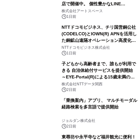
店で開催中。 個性豊かなLINE
FRIENDSの仲間たちが インテリアア
株式会社アートスペース
ートとして新たな魅力を発信。
1日前
NTTドコモビジネス、チリ国営銅公社
(CODELCO)とIOWN(R) APNを活用し
た銅鉱山遠隔オペレーション高度化に
向けた調査・実証を開始
NTTドコモビジネス株式会社
1日前
子どもから高齢者まで、誰もが利用で
きる 自治体給付サービスを提供開始
～EYE-Portal(R)による15歳未満の本
人認証と デジタルデバイド対策で実現
株式会社NTTデータ関西
～
2日前
「乗換案内」アプリ、 マルチモーダル
経路検索を多言語で提供開始
ジョルダン株式会社
2日前
東尋坊や永平寺など福井観光に便利！