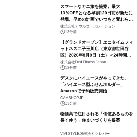
スマートなカニ旅を提案。最大
13％OFFとなる早割120日前が新たに
登場。早めの計画でいつもと変わらぬ
大人の冬旅を。ー夕日ヶ浦温泉「佳松
株式会社アウルコーポレーション
苑 別邸ふうか」ー
13分前
【グランドオープン】エニタイムフィ
ットネス二子玉川店（東京都世田谷
区）2026年8月8日（土）＜24時間年
中無休のフィットネスジム＞
株式会社Fast Fitness Japan
13分前
デスクにハイエースがやってきた。
「ハイエース型ふせんホルダー」
Amazonで予約販売開始
CAMSHOP.JP
13分前
物価高で注目される「価値あるものを
長く使う」住まいづくりを提案
VIVI STYLE/株式会社クレバー