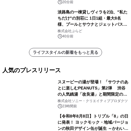
20分前
淡路島の一棟貸しヴィラを2泊、"私た
ちだけ"の別荘に 1日1組・最大8名
様、プールとサウナとジェットバス付
きで Villa Mon Temps AWAJIの連泊
株式会社ぷらど
素泊りプラン
40分前
ライフスタイルの新着をもっと見る
人気のプレスリリース
スヌーピーの湯が登場！ 「サウナのあ
とに楽しむPEANUTS」第2弾 渋谷
の人気銭湯「改良湯」と期間限定のコ
1
ラボレーション サウナイキタイコラ
株式会社ソニー・クリエイティブプロダクツ
ボグッズも発売決定！
23時間前
【令和8年8月8日】トリプル「8」の日
に発表！ ヨックモック・地域バージョ
ンの秋田デザイン缶が誕生 ～かわいい