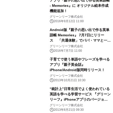
アプリ『親子の思い出で作る英単語帳
- Memories』に オリジナル絵本作成
機能追加！
グリーンリーフ株式会社
2016年9月12日 11:00
Android版『親子の思い出で作る英単
語帳 Memories』 7月7日にリリー
ス 「共通体験」でパパ・ママと一緒
に学ぶ体験を ～ 先着100名様限定！
グリーンリーフ株式会社
英語カード10枚のプレゼントも～
2016年7月7日 11:00
子育てで使う単語やフレーズを学べる
アプリ『親子英会話』
iPhone/Android版同時リリース！
グリーンリーフ株式会社
2013年10月21日 10:30
“統計上”日常生活でよく使われている
英語を学べる学習サービス 『グリーン
リーフ』iPhoneアプリのバージョン
アップ第2弾！
グリーンリーフ株式会社
2013年8月21日 09:30