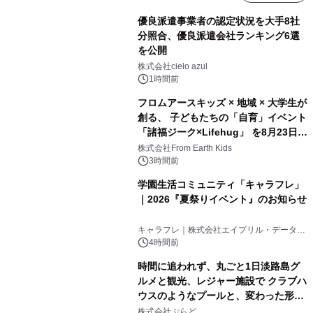
優良派遣事業者の認定状況を大手8社
分照合、優良派遣会社ランキング6選
を公開
株式会社cielo azul
1時間前
フロムアースキッズ × 地域 × 大学生が
創る、 子どもたちの「自育」イベント
「諸福ジーク×Lifehug」 を8月23日
(日)開催
株式会社From Earth Kids
3時間前
学園生活コミュニティ「キャラフレ」
｜2026『夏祭りイベント』のお知らせ
キャラフレ｜株式会社エイプリル・データ・
デザインズ
4時間前
時間に追われず、丸ごと1日淡路島グ
ルメと観光、レジャー施設で クラブハ
ウスのようなプールと、変わった形の
サウナも 「THE BOXY AWAJI」のお
株式会社ぷらど