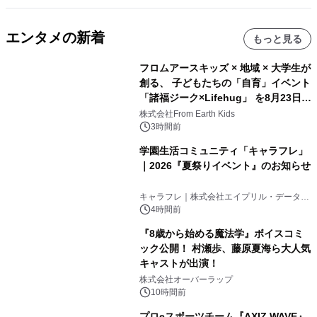
エンタメの新着
もっと見る
フロムアースキッズ × 地域 × 大学生が
創る、 子どもたちの「自育」イベント
「諸福ジーク×Lifehug」 を8月23日
(日)開催
株式会社From Earth Kids
3時間前
学園生活コミュニティ「キャラフレ」
｜2026『夏祭りイベント』のお知らせ
キャラフレ｜株式会社エイプリル・データ・
デザインズ
4時間前
『8歳から始める魔法学』ボイスコミ
ック公開！ 村瀬歩、藤原夏海ら大人気
キャストが出演！
株式会社オーバーラップ
10時間前
プロeスポーツチーム『AXIZ WAVE』