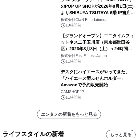
のPOP UP SHOPが2026年8月1日(土)
よりSHIBUYA TSUTAYA 6階 IP書店で
開催決定！！
株式会社ClaN Entertainment
10時間前
【グランドオープン】エニタイムフィ
ットネス二子玉川店（東京都世田谷
区）2026年8月8日（土）＜24時間年
中無休のフィットネスジム＞
株式会社Fast Fitness Japan
11時間前
デスクにハイエースがやってきた。
「ハイエース型ふせんホルダー」
Amazonで予約販売開始
CAMSHOP.JP
11時間前
エンタメの新着をもっと見る
ライフスタイルの新着
もっと見る