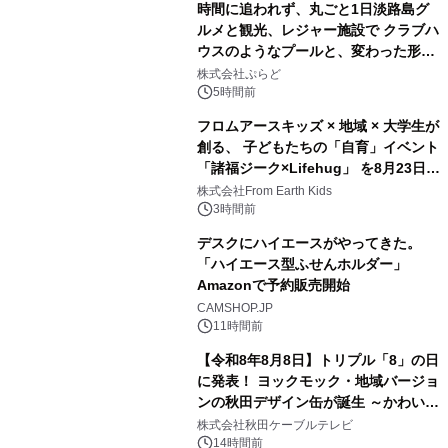
時間に追われず、丸ごと1日淡路島グ
ルメと観光、レジャー施設で クラブハ
ウスのようなプールと、変わった形の
2
サウナも 「THE BOXY AWAJI」のお
株式会社ぷらど
得な素泊まり連泊プランで
5時間前
フロムアースキッズ × 地域 × 大学生が
創る、 子どもたちの「自育」イベント
「諸福ジーク×Lifehug」 を8月23日
3
(日)開催
株式会社From Earth Kids
3時間前
デスクにハイエースがやってきた。
「ハイエース型ふせんホルダー」
Amazonで予約販売開始
4
CAMSHOP.JP
11時間前
【令和8年8月8日】トリプル「8」の日
に発表！ ヨックモック・地域バージョ
ンの秋田デザイン缶が誕生 ～かわいい
5
秋田犬の子犬と秋田の四季と名所を巡
株式会社秋田ケーブルテレビ
るパッケージ～ 9月1日(火)秋田県内で
14時間前