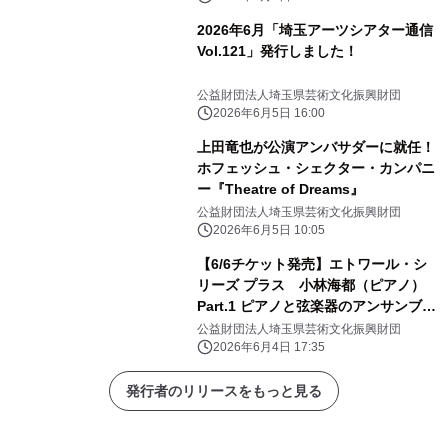
2026年6月「埼玉アーツシアター通信
Vol.121」発行しました！
公益財団法人埼玉県芸術文化振興財団
2026年6月5日 16:00
上田竜也が公演アンバサダーに就任！
ホフェッシュ・シェクター・カンパニ
ー『Theatre of Dreams』
公益財団法人埼玉県芸術文化振興財団
2026年6月5日 10:05
【6/6チケット発売】エトワール・シ
リーズ プラス 小林海都（ピアノ）
Part.1 ピアノと弦楽器のアンサンブル
／パトリツィア・コパチンスカヤ（ヴ
公益財団法人埼玉県芸術文化振興財団
ァイオリン）＆ソル・ガベッタ（チェ
2026年6月4日 17:35
ロ）デュオ・リサイタル
発行者のリリースをもっと見る