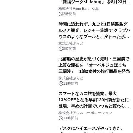
「諸福ジーク×Lifehug」 を8月23日
(日)開催
株式会社From Earth Kids
3時間前
時間に追われず、丸ごと1日淡路島グ
ルメと観光、レジャー施設で クラブハ
ウスのようなプールと、変わった形の
サウナも 「THE BOXY AWAJI」のお
株式会社ぷらど
得な素泊まり連泊プランで
5時間前
北前船の歴史が息づく港町・三国湊で
上質な滞在を 「オーベルジュほまち
三國湊」 1泊2食付の旅行商品を発売
株式会社ぷらど
11時間前
スマートなカニ旅を提案。最大
13％OFFとなる早割120日前が新たに
登場。早めの計画でいつもと変わらぬ
大人の冬旅を。ー夕日ヶ浦温泉「佳松
株式会社アウルコーポレーション
苑 別邸ふうか」ー
11時間前
デスクにハイエースがやってきた。