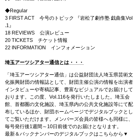
◆Regular
3 FIRST ACT 今号のトピック 『岩松了劇作塾 戯曲集Vol
.1』
18 REVIEWS 公演レビュー
20 TICKETS チケット情報
22 INFORMATION インフォメーション
埼玉アーツシアター通信とは・・・
「埼玉アーツシアター通信」は公益財団法人埼玉県芸術文
化振興財団の情報誌として、財団主催公演の情報を出演者
インタビューや寄稿記事、豊富なビジュアルでお届けして
おります。この度、Vol.116を発行いたしました。埼玉会
館、首都圏の文化施設、埼玉県内の公共文化施設等にて配
布しているほか、財団ホームページでデジタルブックとし
てご覧いただけます。メンバーズ会員の皆様へも同様に、
毎号発行後1週間～10日前後でのお届けとなります。
最新＆バックナンバーのデジタルブックはこちらから▼