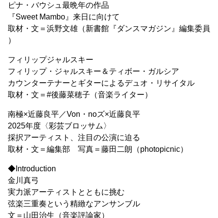
ピナ・バウシュ最晩年の作品
『Sweet Mambo』来日に向けて
取材・文＝浜野文雄（新書館『ダンスマガジン』編集委員
）
フィリップジャルスキー
フィリップ・ジャルスキー＆ティボー・ガルシア
カウンターテナーとギターによるデュオ・リサイタル
取材・文＝#後藤菜穂子（音楽ライター）
南極×近藤良平／Von・noズ×近藤良平
2025年度〈彩芸ブロッサム〉
採択アーティスト、注目の公演に迫る
取材・文＝編集部 写真＝藤田二朗（photopicnic）
◆Introduction
金川真弓
実力派アーティストとともに挑む
弦楽三重奏という精緻なアンサンブル
文＝山田治生（音楽評論家）