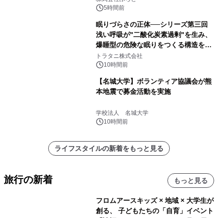
得な素泊まり連泊プランで
5時間前
眠りづらさの正体──シリーズ第三回
浅い呼吸が"二酸化炭素過剰"を生み、
爆睡型の危険な眠りをつくる構造を解
説
トラタニ株式会社
10時間前
【名城大学】ボランティア協議会が熊
本地震で募金活動を実施
学校法人 名城大学
10時間前
ライフスタイルの新着をもっと見る
旅行の新着
もっと見る
フロムアースキッズ × 地域 × 大学生が
創る、 子どもたちの「自育」イベント