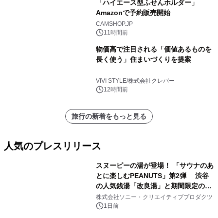
「ハイエース型ふせんホルダー」
Amazonで予約販売開始
CAMSHOP.JP
11時間前
物価高で注目される「価値あるものを
長く使う」住まいづくりを提案
VIVI STYLE/株式会社クレバー
12時間前
旅行の新着をもっと見る
人気のプレスリリース
スヌーピーの湯が登場！ 「サウナのあ
とに楽しむPEANUTS」第2弾 渋谷
の人気銭湯「改良湯」と期間限定のコ
1
ラボレーション サウナイキタイコラ
株式会社ソニー・クリエイティブプロダクツ
ボグッズも発売決定！
1日前