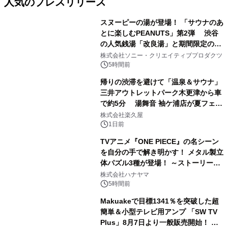
人気のプレスリリース
スヌーピーの湯が登場！ 「サウナのあ
とに楽しむPEANUTS」第2弾 渋谷
の人気銭湯「改良湯」と期間限定のコ
1
ラボレーション サウナイキタイコラ
株式会社ソニー・クリエイティブプロダクツ
ボグッズも発売決定！
5時間前
帰りの渋滞を避けて「温泉＆サウナ」
三井アウトレットパーク木更津から車
で約5分 湯舞音 袖ケ浦店が夏フェア
2
メニューを提供
株式会社楽久屋
1日前
TVアニメ『ONE PIECE』の名シーン
を自分の手で解き明かす！ メタル製立
体パズル3種が登場！ ～ストーリーと
3
ギミックが融合した 大人の体験型パズ
株式会社ハナヤマ
ルが8月7日(金)12時より先行予約受付
5時間前
開始～
Makuakeで目標1341％を突破した超
簡単＆小型テレビ用アンプ 「SW TV
Plus」8月7日より一般販売開始！ ケ