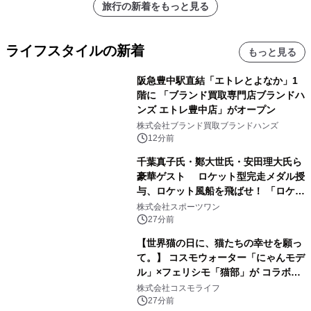
旅行の新着をもっと見る
ライフスタイルの新着
もっと見る
阪急豊中駅直結「エトレとよなか」1
階に 「ブランド買取専門店ブランドハ
ンズ エトレ豊中店」がオープン
株式会社ブランド買取ブランドハンズ
12分前
千葉真子氏・鄭大世氏・安田理大氏ら
豪華ゲスト ロケット型完走メダル授
与、ロケット風船を飛ばせ！ 「ロケッ
トマラソン2026」開催
株式会社スポーツワン
27分前
【世界猫の日に、猫たちの幸せを願っ
て。】 コスモウォーター「にゃんモデ
ル」×フェリシモ「猫部」が コラボキ
ャンペーンを実施
株式会社コスモライフ
27分前