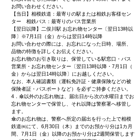
お問い合わせください。
【当日】相模鉄道：最寄りの駅または相鉄お客様セン
ター 相鉄バス：最寄りのバス営業所
【翌日以降】二俣川駅 お忘れ物センター〔翌日13時以
降〕※7月1日（金）からは翌日14時以降
お問い合わせの際には、お忘れになった日時、場所、
品物の特徴を詳しくお伝えください。
お忘れ物のお引き取りは、保管している駅窓口・バス
営業所・お忘れ物センター〔翌日13時以降・7月1日（
金）からは翌日14時以降〕にお越しください。
なお、本人確認書類（運転免許証・健康保険などの被
保険者証・パスポートなど）を必ずご持参ください。
4．傘以外のお忘れ物は、届出日から次の水曜日までお
忘れ物センターで保管し、それ以降は警察署へ移管し
ます。
傘のお忘れ物は、警察へ所定の届出を行った上で相模
鉄道㈱にて、6月30日（木）までのお預かり分は1カ月
間、7月1日（金）以降のお預かり分は2週間保管します