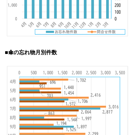
■傘の忘れ物月別件数