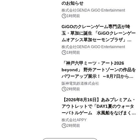
のお知らせ
株式会社GENDA GiGO Entertainment
1時間前
GiGOのクレーンゲーム専門店が埼
玉・草加に誕生 「GiGOクレーンゲー
ムオアシス草加セーモンプラザ」
2026年8月7日(金)10時グランドオープ
株式会社GENDA GiGO Entertainment
ン
1時間前
「神戸六甲ミーツ・アート2026
beyond」 野外アートゾーンの作品を
パワーアップ展示！ ～8月7日からは
直前割パスポートを販売～
阪神電気鉄道株式会社
2時間前
【2026年8月16日】あみプレミアム・
アウトレットで「DAY1夏のウォータ
ーバトルゲーム 水風船をなげまくろ
う！」を開催
株式会社APPY
2時間前