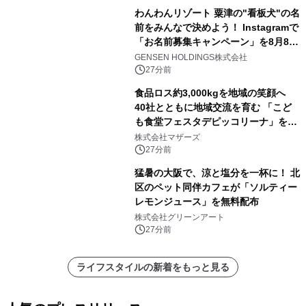
わんわんリゾート 粟津の"看板犬"の名
前をみんなで決めよう！ Instagramで
「お名前募集キャンペーン」を8月8日
(土)より開催
GENSEN HOLDINGS株式会社
27分前
食品ロス約3,000kgを地域の笑顔へ
40社とともに地域交流を育む 「こど
も食堂フェスタデピッコリーナ」を9
月5日(土)開催
株式会社マザーズ
27分前
猛暑の大阪で、涼と塩分を一杯に！ 北
区のペット同伴カフェが「ソルティー
レモンジュース」を無料配布
株式会社グリーンアート
27分前
ライフスタイルの新着をもっと見る