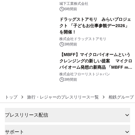
4
ーブル1本つなぐだけ、テレビの音が
城下工業株式会社
ぐっと豊かに
6時間前
ドラッグストアモリ みらいプロジェ
クト 「子どもお仕事参観デー2026」
を開催！
5
株式会社ドラッグストアモリ
3時間前
【MBFF】マイクロバイオームという
クレンジングの新しい提案 マイクロ
バイオーム発想の新商品 「MBFF mb
6
クレンジングPRO」を2026年8月6日
株式会社フローリストジャパン
発売
3時間前
トップ
旅行・レジャーのプレスリリース一覧
相鉄グループ
プレスリリース配信
サポート