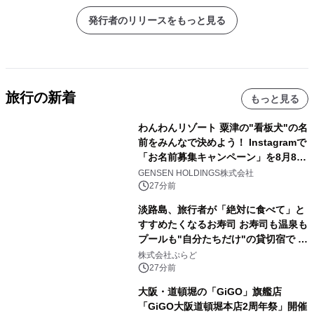
発行者のリリースをもっと見る
旅行の新着
もっと見る
わんわんリゾート 粟津の"看板犬"の名
前をみんなで決めよう！ Instagramで
「お名前募集キャンペーン」を8月8日
(土)より開催
GENSEN HOLDINGS株式会社
27分前
淡路島、旅行者が「絶対に食べて」と
すすめたくなるお寿司 お寿司も温泉も
プールも"自分たちだけ"の貸切宿で 1
日1組限定「岩屋温泉 絵島別庭 海と
株式会社ぷらど
森」の握り寿司プラン
27分前
大阪・道頓堀の「GiGO」旗艦店
「GiGO大阪道頓堀本店2周年祭」開催