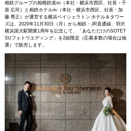
相鉄グループの相模鉄道㈱（本社・横浜市西区、社長・千
原 広司）と相鉄ホテル㈱（本社・横浜市西区、社長・加
藤 尊正）が運営する横浜ベイシェラトン ホテル＆タワー
ズは、2020年11月30日（月）から相鉄・JR直通線、羽沢
横浜国大駅開業1周年を記念して、「あなただけのSOTET
SUフォトウエディング」を2組限定（応募多数の場合は抽
選）で販売します。