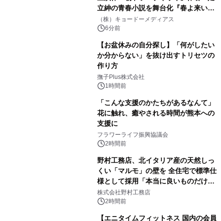
立紳の青春小説を舞台化『春よ来い、
マジで来い』キービジュアル解禁！
（株）キョードーメディアス
6分前
【お盆休みの自分探し】「何がしたい
か分からない」を抜け出すトリセツの
作り方
撫子Plus株式会社
1時間前
「こんな支援のかたちがあるなんて」
花に触れ、癒やされる時間が熊本への
支援に
フラワーライフ振興協議会
2時間前
野村工務店、北イタリア産の天然しっ
くい「マルモ」の壁を 全住宅で標準仕
様として採用「本当に良いものだけに
こだわる」
株式会社野村工務店
2時間前
【エニタイムフィットネス 国内の会員