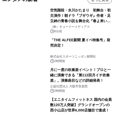
空気階段・水川かたまり 初舞台・初
主演作！朝ドラ『ブギウギ』作者・足
立紳の青春小説を舞台化『春よ来い、
マジで来い』キービジュアル解禁！
（株）キョードーメディアス
6分前
「THE ALFEE新聞 夏イベ特集号」発
売決定！
株式会社スポーツニッポン新聞社
2時間前
月に一度の吹奏楽イベント！プロと一
緒に演奏できる「第112回月イチ吹奏
楽」。演奏曲目などの詳細発表！
公益社団法人 大阪市音楽団
2時間前
【エニタイムフィットネス 国内の会員
数120万人突破】グランドオープンの
西小山店が世界6,000店舗目で達成！