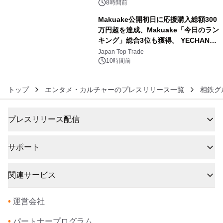
BEYOND POSSIBILITY ―』を上映！
8時間前
Makuake公開初日に応援購入総額300
万円超を達成、Makuake「今日のラン
キング」総合3位も獲得。 YECHAN音
6
浴シンギングボウル第2弾の大型サイ
Japan Top Trade
ズ（XL・2XL・3XL）を先行販売中
10時間前
トップ
エンタメ・カルチャーのプレスリリース一覧
相鉄グ
プレスリリース配信
サポート
関連サービス
•
運営会社
•
パートナープログラム