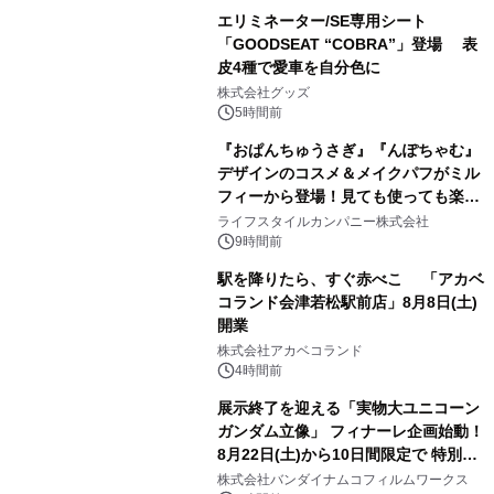
エリミネーター/SE専用シート
「GOODSEAT “COBRA”」登場 表
皮4種で愛車を自分色に
2
株式会社グッズ
5時間前
『おぱんちゅうさぎ』『んぽちゃむ』
デザインのコスメ＆メイクパフがミル
フィーから登場！見ても使っても楽し
3
い、ポップでキュートなコレクショ
ライフスタイルカンパニー株式会社
ン。
9時間前
駅を降りたら、すぐ赤べこ 「アカベ
コランド会津若松駅前店」8月8日(土)
開業
4
株式会社アカベコランド
4時間前
展示終了を迎える「実物大ユニコーン
ガンダム立像」 フィナーレ企画始動！
8月22日(土)から10日間限定で 特別映
5
像『UNICORN GUNDAM Statue ―
株式会社バンダイナムコフィルムワークス