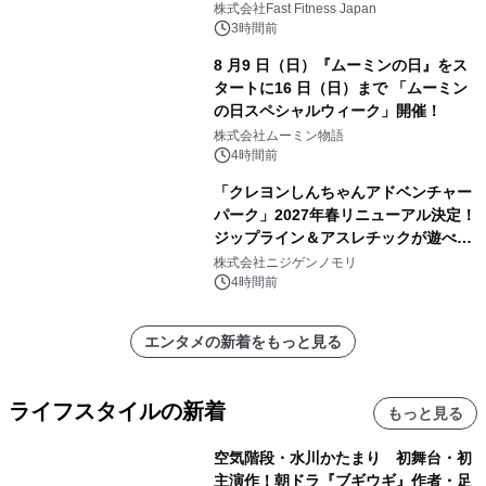
株式会社Fast Fitness Japan
3時間前
8 月9 日（日）『ムーミンの日』をス
タートに16 日（日）まで 「ムーミン
の日スペシャルウィーク」開催！
株式会社ムーミン物語
4時間前
「クレヨンしんちゃんアドベンチャー
パーク」2027年春リニューアル決定！
ジップライン＆アスレチックが遊べる
のは今年が最後！ 「ラスト！ドキがム
株式会社ニジゲンノモリ
ネムネ～大作戦！」始動
4時間前
エンタメの新着をもっと見る
ライフスタイルの新着
もっと見る
空気階段・水川かたまり 初舞台・初
主演作！朝ドラ『ブギウギ』作者・足