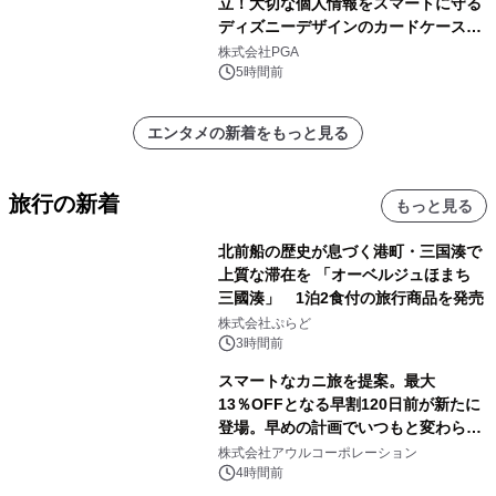
立！大切な個人情報をスマートに守る
ディズニーデザインのカードケースを
株式会社PGAが8月7日発売
株式会社PGA
5時間前
エンタメの新着をもっと見る
旅行の新着
もっと見る
北前船の歴史が息づく港町・三国湊で
上質な滞在を 「オーベルジュほまち
三國湊」 1泊2食付の旅行商品を発売
株式会社ぷらど
3時間前
スマートなカニ旅を提案。最大
13％OFFとなる早割120日前が新たに
登場。早めの計画でいつもと変わらぬ
大人の冬旅を。ー夕日ヶ浦温泉「佳松
株式会社アウルコーポレーション
苑 別邸ふうか」ー
4時間前