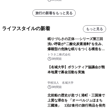
スペクタキュラー・コンサート 開催決
定！
旅行の新着をもっと見る
ライフスタイルの新着
もっと見る
眠りづらさの正体──シリーズ第三回
浅い呼吸が"二酸化炭素過剰"を生み、
爆睡型の危険な眠りをつくる構造を解
説
トラタニ株式会社
3時間前
【名城大学】ボランティア協議会が熊
本地震で募金活動を実施
学校法人 名城大学
3時間前
北前船の歴史が息づく港町・三国湊で
上質な滞在を 「オーベルジュほまち
三國湊」 1泊2食付の旅行商品を発売