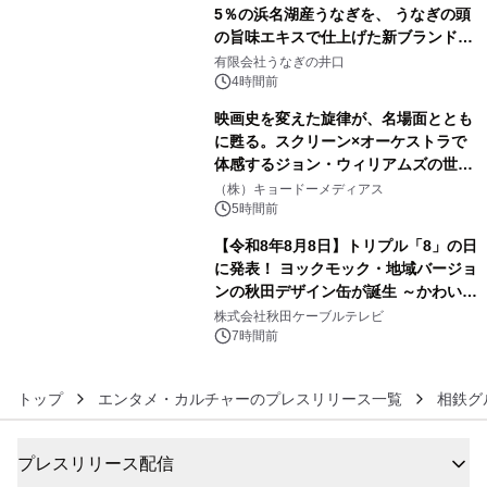
5％の浜名湖産うなぎを、 うなぎの頭
の旨味エキスで仕上げた新ブランド
4
「井口の誉」誕生
有限会社うなぎの井口
4時間前
映画史を変えた旋律が、名場面ととも
に甦る。スクリーン×オーケストラで
体感するジョン・ウィリアムズの世
5
界。ジョン・ウィリアムズ：シネマ・
（株）キョードーメディアス
スペクタキュラー・コンサート 開催決
5時間前
定！
【令和8年8月8日】トリプル「8」の日
に発表！ ヨックモック・地域バージョ
ンの秋田デザイン缶が誕生 ～かわいい
6
秋田犬の子犬と秋田の四季と名所を巡
株式会社秋田ケーブルテレビ
るパッケージ～ 9月1日(火)秋田県内で
7時間前
販売開始
トップ
エンタメ・カルチャーのプレスリリース一覧
相鉄グ
プレスリリース配信