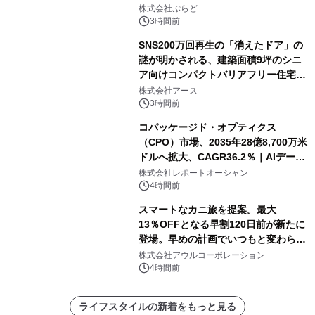
株式会社ぷらど
3時間前
SNS200万回再生の「消えたドア」の
謎が明かされる、建築面積9坪のシニ
ア向けコンパクトバリアフリー住宅が
誕生
株式会社アース
3時間前
コパッケージド・オプティクス
（CPO）市場、2035年28億8,700万米
ドルへ拡大、CAGR36.2％｜AIデータ
センター・高速光通信需要が成長を加
株式会社レポートオーシャン
速
4時間前
スマートなカニ旅を提案。最大
13％OFFとなる早割120日前が新たに
登場。早めの計画でいつもと変わらぬ
大人の冬旅を。ー夕日ヶ浦温泉「佳松
株式会社アウルコーポレーション
苑 別邸ふうか」ー
4時間前
ライフスタイルの新着をもっと見る