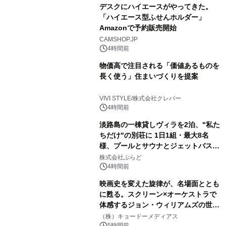
デスクにハイエースがやってきた。
「ハイエース型ふせんホルダー」
Amazonで予約販売開始
CAMSHOP.JP
4時間前
物価高で注目される「価値あるものを
長く使う」住まいづくりを提案
VIVI STYLE/株式会社クレバー
4時間前
淡路島の一棟貸しヴィラを2泊、"私た
ちだけ"の別荘に 1日1組・最大8名
様、プールとサウナとジェットバス付
きで Villa Mon Temps AWAJIの連泊
株式会社ぷらど
素泊りプラン
4時間前
映画史を変えた旋律が、名場面ととも
に甦る。スクリーン×オーケストラで
体感するジョン・ウィリアムズの世
界。ジョン・ウィリアムズ：シネマ・
（株）キョードーメディアス
5時間前