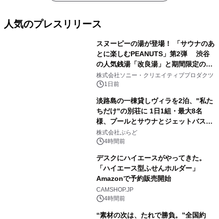
人気のプレスリリース
スヌーピーの湯が登場！ 「サウナのあ
とに楽しむPEANUTS」第2弾 渋谷
の人気銭湯「改良湯」と期間限定のコ
1
ラボレーション サウナイキタイコラ
株式会社ソニー・クリエイティブプロダクツ
ボグッズも発売決定！
1日前
淡路島の一棟貸しヴィラを2泊、"私た
ちだけ"の別荘に 1日1組・最大8名
様、プールとサウナとジェットバス付
2
きで Villa Mon Temps AWAJIの連泊
株式会社ぷらど
素泊りプラン
4時間前
デスクにハイエースがやってきた。
「ハイエース型ふせんホルダー」
Amazonで予約販売開始
3
CAMSHOP.JP
4時間前
“素材の次は、たれで勝負。”全国約