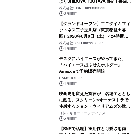
よりSHIBUYA TSUTAYA 6階 IP書店で
開催決定！！
株式会社ClaN Entertainment
3時間前
【グランドオープン】エニタイムフィ
ットネス二子玉川店（東京都世田谷
区）2026年8月8日（土）＜24時間年
中無休のフィットネスジム＞
株式会社Fast Fitness Japan
4時間前
デスクにハイエースがやってきた。
「ハイエース型ふせんホルダー」
Amazonで予約販売開始
CAMSHOP.JP
4時間前
映画史を変えた旋律が、名場面ととも
に甦る。スクリーン×オーケストラで
体感するジョン・ウィリアムズの世
界。ジョン・ウィリアムズ：シネマ・
（株）キョードーメディアス
スペクタキュラー・コンサート 開催決
5時間前
定！
【SNSで話題】実用性と可愛さを両