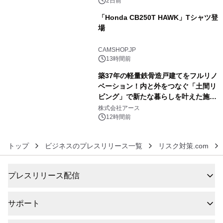
ボグッズも発売決定！
2日前
「Honda CB250T HAWK」Tシャツ登
場
5
CAMSHOP.JP
13時間前
築37年の軽量鉄骨造戸建てをフルリノ
ベーション！内と外をつなぐ「土間リ
ビング」で新たな暮らしを叶えた施工
6
事例を株式会社アースが公開
株式会社アース
12時間前
トップ
ビジネスのプレスリリース一覧
リスク対策.com
プレスリリース配信
サポート