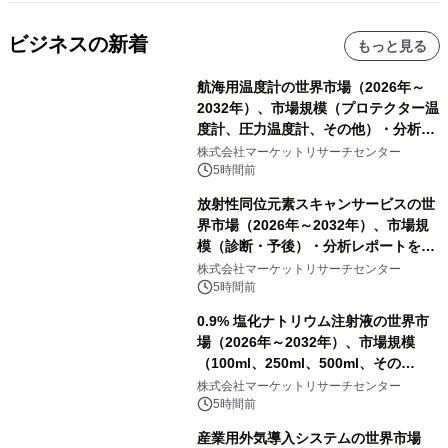
ビジネスの新着
もっと見る
航海用温度計の世界市場（2026年～
2032年）、市場規模（プロテクター温
度計、圧力温度計、その他）・分析レ
ポートを発表
株式会社マーケットリサーチセンター
5時間前
放射性同位元素スキャンサービスの世
界市場（2026年～2032年）、市場規
模（診断・予後）・分析レポートを発
表
株式会社マーケットリサーチセンター
5時間前
0.9% 塩化ナトリウム注射液の世界市
場（2026年～2032年）、市場規模
（100ml、250ml、500ml、その
他）・分析レポートを発表
株式会社マーケットリサーチセンター
5時間前
産業用外気導入システムの世界市場