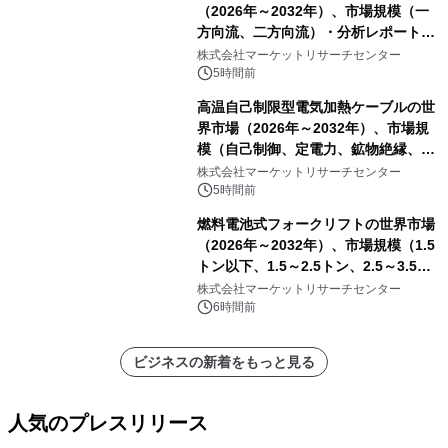
（2026年～2032年）、市場規模（一
方向流、二方向流）・分析レポートを
発表
株式会社マーケットリサーチセンター
5時間前
高温自己制限型電気加熱ケーブルの世
界市場（2026年～2032年）、市場規
模（自己制御、定電力、鉱物絶縁、表
皮効果）・分析レポートを発表
株式会社マーケットリサーチセンター
5時間前
燃料電池式フォークリフトの世界市場
（2026年～2032年）、市場規模（1.5
トン以下、1.5～2.5トン、2.5～3.5ト
ン、3.5～5.0トン、その他）・分析レ
株式会社マーケットリサーチセンター
ポートを発表
6時間前
ビジネスの新着をもっと見る
人気のプレスリリース