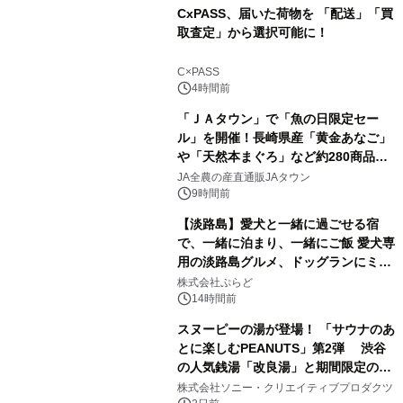
CxPASS、届いた荷物を 「配送」「買
取査定」から選択可能に！
1
C×PASS
4時間前
「ＪＡタウン」で「魚の日限定セー
ル」を開催！長崎県産「黄金あなご」
や「天然本まぐろ」など約280商品を
2
販売！～毎月１０日の定例企画～
JA全農の産直通販JAタウン
9時間前
【淡路島】愛犬と一緒に過ごせる宿
で、一緒に泊まり、一緒にご飯 愛犬専
用の淡路島グルメ、ドッグランにミニ
3
プール グランピングとトレーラーハウ
株式会社ぷらど
スの2施設で
14時間前
スヌーピーの湯が登場！ 「サウナのあ
とに楽しむPEANUTS」第2弾 渋谷
の人気銭湯「改良湯」と期間限定のコ
4
ラボレーション サウナイキタイコラ
株式会社ソニー・クリエイティブプロダクツ