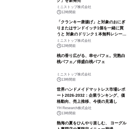
グ」を新発売
ミニストップ株式会社
12時間前
「クランキー唐揚げ」と対象のおにぎ
りまたはサンドイッチ1個を一緒に買
うと 対象のドリンク１本無料レシート
クーポンもらえる！※1
ミニストップ株式会社
12時間前
桃の香り広がる、幸せパフェ。完熟白
桃パフェ／得盛白桃パフェ
ミニストップ株式会社
13時間前
世界ハンドメイドマットレス市場レポ
ート2026-2032：企業ランキング、価
格動向、売上推移、今後の見通し
YH Research株式会社
13時間前
熱海の夏をひんやり楽しむ、 ヨーグル
ト専門店の夏限定メニュー登場