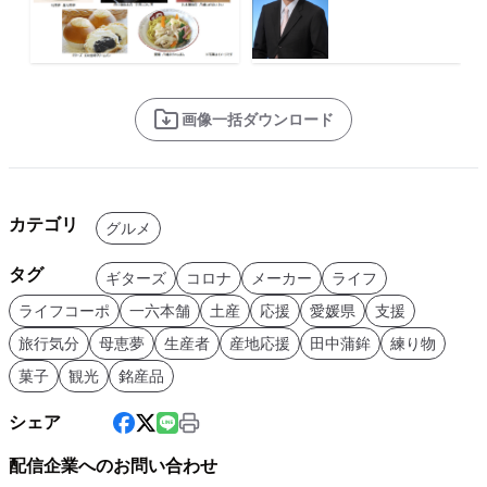
画像一括ダウンロード
カテゴリ
グルメ
タグ
ギターズ
コロナ
メーカー
ライフ
ライフコーポ
一六本舗
土産
応援
愛媛県
支援
旅行気分
母恵夢
生産者
産地応援
田中蒲鉾
練り物
菓子
観光
銘産品
シェア
配信企業へのお問い合わせ