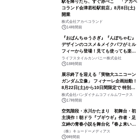
駅を降りたら、すぐ赤べこ 「アカベ
コランド会津若松駅前店」8月8日(土)
開業
3
株式会社アカベコランド
14時間前
『おぱんちゅうさぎ』『んぽちゃむ』
デザインのコスメ＆メイクパフがミル
フィーから登場！見ても使っても楽し
4
い、ポップでキュートなコレクショ
ライフスタイルカンパニー株式会社
ン。
18時間前
展示終了を迎える「実物大ユニコーン
ガンダム立像」 フィナーレ企画始動！
8月22日(土)から10日間限定で 特別映
5
像『UNICORN GUNDAM Statue ―
株式会社バンダイナムコフィルムワークス
BEYOND POSSIBILITY ―』を上映！
17時間前
空気階段・水川かたまり 初舞台・初
主演作！朝ドラ『ブギウギ』作者・足
立紳の青春小説を舞台化『春よ来い、
6
マジで来い』キービジュアル解禁！
（株）キョードーメディアス
9時間前