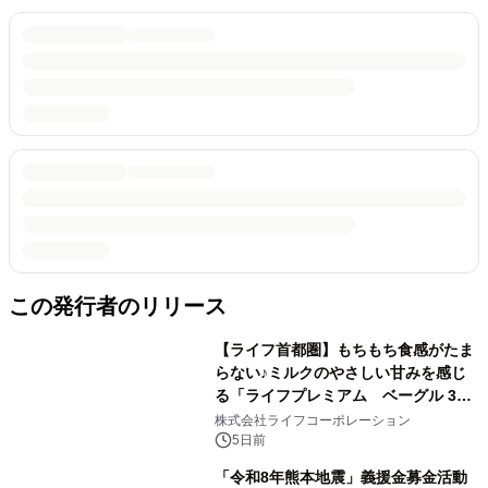
この発行者のリリース
【ライフ首都圏】もちもち食感がたま
らない♪ミルクのやさしい甘みを感じ
る「ライフプレミアム ベーグル 3
種」を新発売！
株式会社ライフコーポレーション
5日前
「令和8年熊本地震」義援金募金活動