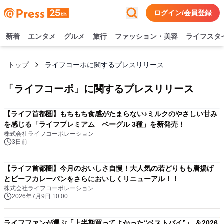
ログイン/会員登録
新着
エンタメ
グルメ
旅行
ファッション・美容
ライフスタ
トップ
ライフコーポに関するプレスリリース
「
ライフコーポ
」に関するプレスリリース
【ライフ首都圏】もちもち食感がたまらない♪ミルクのやさしい甘み
を感じる「ライフプレミアム ベーグル 3種」を新発売！
株式会社ライフコーポレーション
3日前
【ライフ首都圏】今月のおいしさ自慢！大人気の若どりもも唐揚げ
とビーフカレーパンをさらにおいしくリニューアル！！
株式会社ライフコーポレーション
2026年7月9日 10:00
ライフファンが選ぶ「上半期買ってよかった“ベストバイ”」 ＆2026