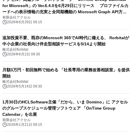
for Microsoft」の Ver.6.4.0を6月29日にリリース プロファイルカ
ードへの表示情報の充実と全同期機能の Microsoft Graph API方式
有限会社アクセル
への対応を行う
2026年6月29日 09:15
追加投資不要、既存のMicrosoft 365でAI時代に備える、 florbitalが
中小企業の社長向け伴走型相談サービスを5/14より開始
株式会社florbital
2026年6月2日 09:30
月額3万円・初回無料で始める 「社長専用の業務改善相談室」を提供
開始
株式会社florbital
2026年5月14日 09:30
1月30日のHCLSoftware主催「だから、いま Domino」に アクセル
のグループスケジュール管理ソフトウェア 「OnTime Group
Calendar」を出展
有限会社アクセル
2026年1月21日 09:15