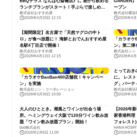
BBQテラス なんば心斎橋店》に 昼から飲める
GARDEN
ランチプランがスタート！手ぶらで楽しめ
ープン
株式会社おすすめ屋
株式会社横浜
る、 後片付け不要の「持ち込みBBQプラン」
2026年4月20日 12:15
2026年4月1
も登場！
【期間限定】名古屋で「天然マグロの中ト
ロ」が食べ放題に！ 海鮮とおでんおすすめ屋
「カラオケB
名駅4丁目店で開催！
ン」第二弾
株式会社おすすめ屋
株式会社シン
2026年4月13日 12:15
2026年4月8
とっておき
「カラオケBanBan400店舗祝！キャンペー
に。 レス
ン」を実施
グ」パーテ
株式会社シン・コーポレーション
株式会社横浜
2026年3月30日 10:00
2026年3月6
大人のひととき。潮風とワインが出会う場
【2026年
所。ヘミングウェイ大阪で120分ワイン飲み放
家香港料理 
題「ワイン飲み放題プラン」開始！
フォレスト
biid株式会社
HANA HOSP
を堪能でき
2026年2月6日 11:00
2026年2月5