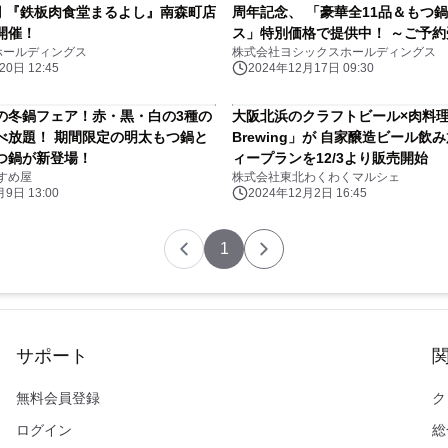
0円 『鉄板肉食堂まるよし』南森町店
周年記念、 「豪華全11品＆もつ鍋
開催！
ス」特別価格で提供中！ ～ご予約
ホールディングス
株式会社ヨシックスホールディングス
0日 12:45
2024年12月17日 09:30
の冬鍋フェア！赤・黒・白の3種の
大阪北浜のクラフトビール×肉料理
べ放題！ 期間限定の明太もつ鍋と
Brewing」が 自家醸造ビール飲
つ鍋が新登場！
ィープランを12/3より販売開始
すめ屋
株式会社東北わくわくマルシェ
9日 13:00
2024年12月2日 16:45
1
サポート
無料会員登録
ク
ログイン
総