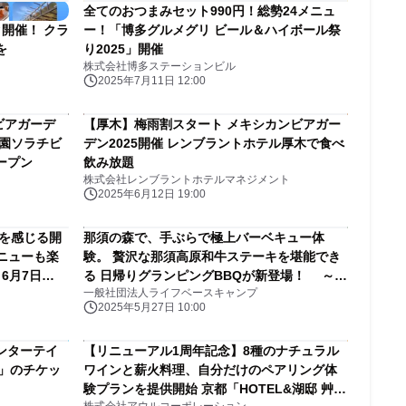
全てのおつまみセット990円！総勢24メニュ
開催！ クラ
ー！「博多グルメグリ ビール＆ハイボール祭
を
り2025」開催
株式会社博多ステーションビル
2025年7月11日 12:00
ビアガーデ
【厚木】梅雨割スタート メキシカンビアガー
祇園ソラチビ
デン2025開催 レンブラントホテル厚木で食べ
オープン
飲み放題
株式会社レンブラントホテルマネジメント
2025年6月12日 19:00
風を感じる開
那須の森で、手ぶらで極上バーベキュー体
メニューも楽
験。 贅沢な那須高原和牛ステーキを堪能でき
る 日帰りグランピングBBQが新登場！ ～焚
一般社団法人ライフベースキャンプ
ープン
き火×アウトドア×送迎付きの贅沢な日帰り旅
2025年5月27日 10:00
～
ンターテイ
【リニューアル1周年記念】8種のナチュラル
25」のチケッ
ワインと薪火料理、自分だけのペアリング体
験プランを提供開始 京都「HOTEL&湖邸 艸花