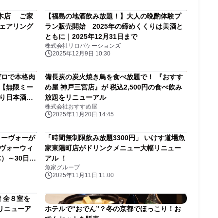
木店 ご家
【福島の地酒飲み放題！】大人の晩酌体験プ
シェアリング
ラン販売開始 2025年の締めくくりは美酒と
ともに｜2025年12月31日まで
株式会社リロバケーションズ
2025年12月9日 10:30
ゼロで本格肉
備長炭の炭火焼き鳥を食べ放題で！ 『おすす
題【無限ミー
め屋 神戸三宮店』が 税込2,500円の食べ飲み
入り日本酒ボ
放題をリニューアル
株式会社おすすめ屋
ンの受付を開
2025年11月20日 14:45
ヌーヴォーが
「時間無制限飲み放題3300円」 いけす道場魚
ーヴォーウィ
家東陽町店がドリンクメニュー大幅リニュー
木）～30日
アル ！
魚家グループ
2025年11月11日 11:00
 全８室を
リニューア
ホテルで“おでん”？冬の京都でほっこり！お