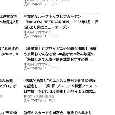
株式会社アウルコーポレーション
-そうか-」
2025年5月12日 11:00
格江戸前寿司
開放的なルーフトップビアガーデン
食べ放題を5月
『NAGOYA BEERGARDEN』 2025年4月11日
(金)より栄にニューオープン
株式会社おすすめ屋
2025年4月11日 11:00
？”原酒造の
【新業態】紅ズワイガニや牡蠣も堪能！ 海鮮
2025」4
や京風おでんなど全130品が食べ飲み放題の
「海鮮とおでん食べ飲み放題おすすめ屋
株式会社おすすめ屋
PREMIUM」が 神田にオープン！
2025年3月14日 11:00
フ飲み放題
“伝統的酒造り”のユネスコ無形文化遺産登録
マグロ」が
を記念し、 「第1回 プレミアム和酒フェス in
日本橋」を2/7、2/8開催！ ハワイ＆全国32
ス
和酒フェス実行委員会
蔵、139種類の出品酒リスト公開
2025年2月3日 10:30
」設立40
新年のスタートや同窓会、家族での集まり