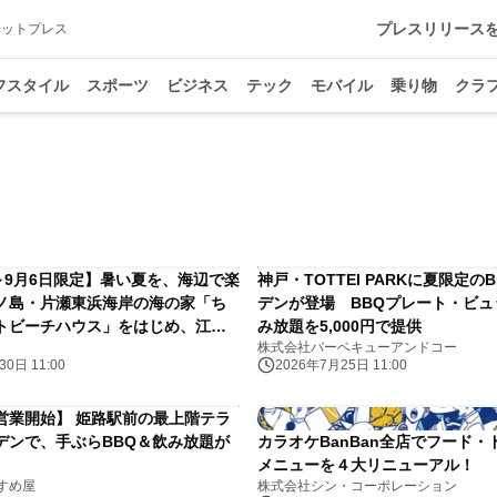
プレスリリース
アットプレス
フスタイル
スポーツ
ビジネス
テック
モバイル
乗り物
クラ
日～9月6日限定】暑い夏を、海辺で楽
神戸・TOTTEI PARKに夏限定の
ノ島・片瀬東浜海岸の海の家「ち
デンが登場 BBQプレート・ビュ
トビーチハウス」をはじめ、江の
み放題を5,000円で提供
株式会社バーベキューアンドコー
手ぶらBBQサマーキャンペーンを
0日 11:00
2026年7月25日 11:00
営業開始】 姫路駅前の最上階テラ
デンで、手ぶらBBQ＆飲み放題が
カラオケBanBan全店でフード・
メニューを４大リニューアル！
すめ屋
株式会社シン・コーポレーション