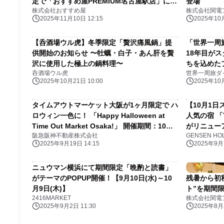
定で「おすすめ屋PREMIUM名古屋駅店」に登
登場
株式会社おすすめ屋
株式会社関電
場！
2025年11月10日 12:15
2025年10月
【呑酒場ウル虎】冬季限定「贅沢痛風鍋」提
「世界一周
供開始のお知らせ 〜牡蠣・白子・あん肝を贅
18年目がス
沢に使用した極上の鍋料理〜
ちを込めた
呑酒場ウル虎
世界一周旅ダ
2025年10月21日 10:00
2025年10月
タイムアウトマーケット大阪が1ヶ月限定で ハ
【10月1
ロウィン一色に！ 「Happy Halloween at
人気の宿 「
Time Out Market Osaka!」 開催期間：10月1
がリニュー
阪急阪神不動産株式会社
GENSEN H
日（水）～11月2日（日）
ンやフルー
2025年9月19日 14:15
2025年9月1
ニュウマン横浜にて期間限定「晩酌と読書」
がテーマのPOPUP開催！【9月10日(水)～10
残暑から初
月9日(木)】
ト”を期間
2416MARKET
株式会社関電
2025年9月2日 11:30
2025年8月2