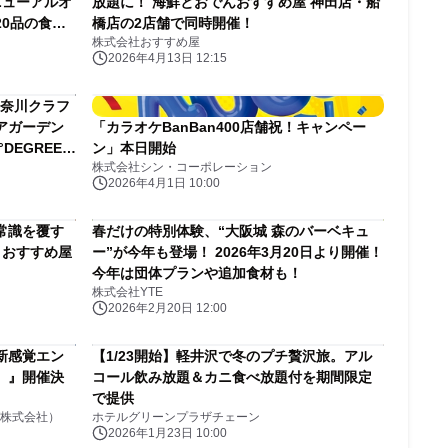
リニューアルオ
放題に！ 海鮮とおでんおすすめ屋 神田店・船
20品の食べ
橋店の2店舗で同時開催！
株式会社おすすめ屋
2026年4月13日 12:15
神奈川クラフ
アガーデン
「カラオケBanBan400店舗祝！キャンペー
DEGREES
ン」本日開始
株式会社シン・コーポレーション
2026年4月1日 10:00
常識を覆す
春だけの特別体験、“大阪城 森のバーベキュ
 おすすめ屋
ー”が今年も登場！ 2026年3月20日より開催！
今年は団体プランや追加食材も！
株式会社YTE
2026年2月20日 12:00
新感覚エン
【1/23開始】軽井沢で冬のプチ贅沢旅。アル
）』開催決
コール飲み放題＆カニ食べ放題付を期間限定
で提供
株式会社）
ホテルグリーンプラザチェーン
2026年1月23日 10:00