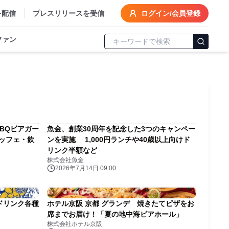
を配信
プレスリリースを受信
ログイン/会員登録
ファン
BBQビアガー
魚金、創業30周年を記念した3つのキャンペー
ッフェ・飲
ンを実施 1,000円ランチや40歳以上向けド
リンク半額など
株式会社魚金
2026年7月14日 09:00
ドリンク各種
ホテル京阪 京都 グランデ 焼きたてピザをお
席までお届け！「夏の地中海ビアホール」
株式会社ホテル京阪