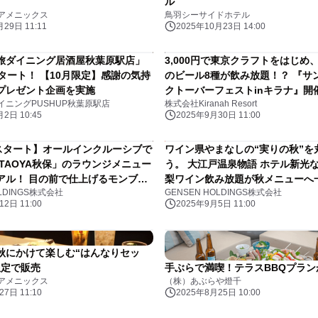
ル
アメニックス
鳥羽シーサイドホテル
29日 11:11
2025年10月23日 14:00
旅ダイニング居酒屋秋葉原駅店」
3,000円で東京クラフトをはじめ
タート！ 【10月限定】感謝の気持
のビール8種が飲み放題！？ 『サ
プレゼント企画を実施
クトーバーフェストinキラナ』開催
イニングPUSHUP秋葉原駅店
株式会社Kiranah Resort
10月1日（水）～31日（金）【キ
2日 10:45
2025年9月30日 11:00
豊洲】
日スタート】オールインクルーシブで
ワイン県やまなしの“実りの秋”を
TAOYA秋保」のラウンジメニュー
う。 大江戸温泉物語 ホテル新光
アル！ 目の前で仕上げるモンブラ
梨ワイン飲み放題が秋メニューへ
OLDINGS株式会社
GENSEN HOLDINGS株式会社
ツなど17種のメニューを追加
2日 11:00
2025年9月5日 11:00
秋にかけて楽しむ“はんなりセッ
限定で販売
手ぶらで満喫！テラスBBQプラン
アメニックス
（株）あぶらや燈千
7日 11:10
2025年8月25日 10:00