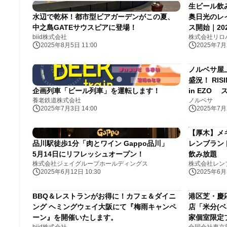
生ビール飲
水辺で乾杯！都市型ビアガーデンがこの夏、
奥日光のレ
中之島GATEサウスピアに登場！
ス開始｜20
biid株式会社
株式会社リロ
2025年8月5日 11:00
2025年7月2
ノルベサ屋
盛況！ RISI
企画列車「ビール列車」を運転します！
in EZO
養老鉄道株式会社
ノルベサ
2025年7月3日 14:00
2025年7月2
【厚木】メ
品川駅徒歩1分「肉とワイン Gappo品川」
レンブラン
5月14日にリフレッシュオープン！
飲み放題
株式会社ジェイグループホールディングス
株式会社レン
2025年6月12日 10:30
2025年6月3
BBQ＆レストランがお得に！カフェ＆ダイニ
港区芝・慶
ング ヘミングウェイ大阪にて『梅雨キャンペ
店「米分(ベ
ーン』を開催いたします。
家個室限定