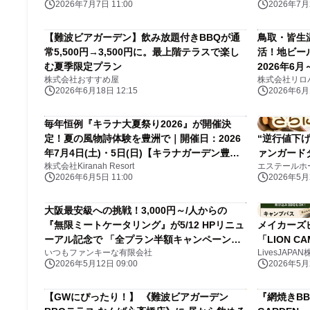
2026年7月7日 11:00
2026年7月2
【難波ビアガーデン】飲み放題付きBBQが通
鳥取・皆生
常5,500円→3,500円に。最上階テラスで楽し
活！地ビー
む夏季限定プラン
2026年6月
株式会社おすすめ屋
株式会社リロ
2026年6月18日 12:15
2026年6月1
毎年恒例『キラナ大夏祭り2026』が開催決
定！夏の風物詩体験を豊洲で｜開催日：2026
“逆行値下げ
年7月4日(土)・5日(日)【キラナガーデン豊
ァンガード
株式会社Kiranah Resort
洲】
2026年6月5日 11:00
2026年5月2
大阪最安級への挑戦！3,000円～/人からの
『無限ミートケータリング』が5/12 HPリニュ
メイカーズ
ーアル記念で 「全プラン半額キャンペーン」
「LION CA
いつもファンキーな有限会社
LivesJAPA
を開催
2026年5月12日 09:00
2026年5月2
【GWにぴったり！】 《難波ビアガーデン
『網焼きBB