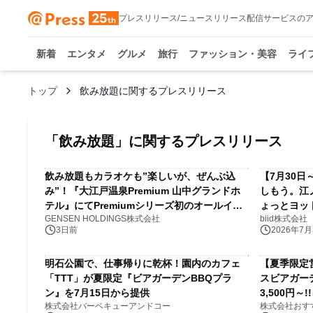
プレスリリース/ニュースリリース配信サービスの
新着
エンタメ
グルメ
旅行
ファッション・美容
ライ
トップ
飲み放題に関するプレスリリース
「
飲み放題
」に関するプレスリリース
飲み放題もカラオケも”楽しいが、ぜんぶ込
【7月30
み”！『大江戸温泉Premium 山中グランドホ
しもう。江
テル』にてPremiumシリーズ初のオールイン
ょっとヨッ
GENSEN HOLDINGS株式会社
biid株式会社
クルーシブ導入
島エリアで
3日前
2026年7月3
開催
明石公園で、仕事帰りに乾杯！園内のカフェ
【夏季限定
「TTT」が夏限定『ビアガーデンBBQプラ
スビアガー
ン』を7月15日から提供
3,500円～!!
株式会社バーベキューアンドコー
株式会社おす