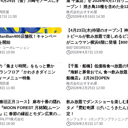
』 4月24日（金）川崎モアーズにオ
屋 千葉店」を 2026年4月17日
ープン！ 焼き鳥10種を含めた全1
岡田屋
株式会社おすすめ屋
飲み放題！
7日 11:00
2026年4月16日 14:30
【4月23日(木)待望のオープン】
anBan400店舗祝！キャンペー
トビールが飲み放題で楽しめるビ
を開始
がニュウマン横浜6階に登場【800°
・コーポレーション
800°DEGREES
CRAFT BREW GARDEN】
日 10:00
2026年4月7日 13:00
の「集まり時間」をもっと豊か
【千葉・船橋】低価格食べ放題の
トランフロア「かわさきダイニン
『海鮮と豚骨おでん 食べ飲み放題
ィーメニュー特集
船橋店』 2月26日OPEN
岡田屋
株式会社おすすめ屋
日 11:00
2026年2月25日 12:00
新春旧正月コース】 麻布十番の隠れ
飲み放題でダンスショーを楽しむ
『MOON FOREST 月林閣(ムーン
タメ『霓虹奇譚（げいこうきたん
)』に 春節の縁起とモダン広東の粋
定！
ITALITY株式会社
カンフェティ（ロングランプランニング
る特別コースが登場
日 16:00
2026年2月2日 17:30