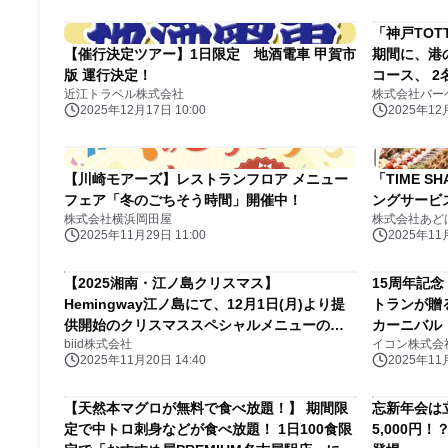
「神戸TOT
【催行決定ツアー】1日限定 地酒電車 甲賀市
期間に、港
版 運行決定！
コース、 
近江トラベル株式会社
株式会社バー
2025年12月17日 10:00
2025年12月
【川崎モアーズ】レストランフロア メニュー
「TIME 
フェア「冬のごちそう時間」開催中！
ングサービ
株式会社横浜岡田屋
株式会社あど
2025年11月29日 11:00
2025年11月
【2025湘南・江ノ島クリスマス】
15周年記
Hemingway江ノ島にて、12月1日(月)より提
トランが贈
供開始のクリスマススペシャルメニューのご
カーニバル
biid株式会社
イコン株式会
予約を開始いたします。
2025年11月20日 14:40
2025年11月
【天然本マグロが無料で食べ放題！】 期間限
忘新年会は
定で中トロ刺身などが食べ放題！ 1日100食限
5,000円