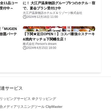
全11品コー
に！ 大江戸温泉物語グループ5つのホテル・宿
受付中～
で、宴会プラン受付け中
大江戸温泉物語ホテルズ＆リゾーツ株式会社
2024年12月16日 11:00
「MUGEN
み放題パーテ
【下関★近日OPEN！】コスパ最強☆ステーキ
&焼肉マッチョ下関幡生店！
株式会社 Person's dream
2024年4月15日 18:00
関連サービス
リッピングサービス ＠クリッピング
合メディアリスニングツール ClipMaster