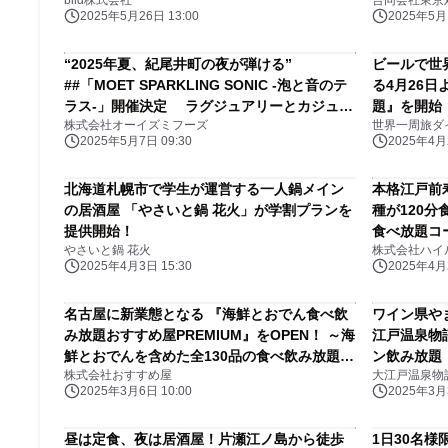
biid株式会社
合同会社東京
2025年5月26日 13:00
2025年5月1
“2025年夏、紀尾井町の夜が弾ける”
ビールで世
##「MOET SPARKLING SONIC -泡と音のテ
る4月26日
ラス-」開催決定 ラグジュアリーとカジュア
題』を開始
株式会社オーイズミフーズ
世界一周旅ダイ
ルが融合する、 夏のスペシャルテラスイベン
を堪能
2025年5月7日 09:30
2025年4月2
ト
北海道札幌市で学生が運営する一人鍋メイン
本格江戸前
の居酒屋 「やさいと鍋 花火」が学割プランを
種が120分
提供開始！
食べ放題コー
やさいと鍋 花火
株式会社ハイ
2025年4月3日 15:30
2025年4月2
名古屋に新業態となる 『海鮮とおでん食べ飲
ワイン県や
み放題おすすめ屋PREMIUM』をOPEN！ ～海
江戸温泉物
鮮とおでんを含めた全130品の食べ飲み放題を
ン飲み放題
株式会社おすすめ屋
大江戸温泉物
ご用意～
2025年3月6日 10:00
2025年3月3
昼は定食、夜は居酒屋！片瀬江ノ島から徒歩
1日30名