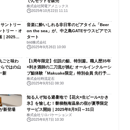
でんセットを販売
株式会社関電アメニックス
2025年10月22日 11:11
、サントリー
音楽に酔いしれる非日常のビアタイム「Beer
ントリー・オ
on the sea」が、中之島GATEサウスピアでス
｜2025年
タート
biid株式会社
ラナガーデン
2025年9月26日 10:00
丸ごと味わ
【1周年限定】伝説の鮨、特別篇。職人歴35年
ならではの山
×利き酒師の二刀流が挑む オールインクルーシ
一新
ブ鮨体験「Makuake限定」特別会員 先行予約
株式会社時流定石
販売開始！
2025年9月5日 08:30
知る人ぞ知る避暑地で【花火×生ビール×かき
氷】を愉しむ！磐梯熱海温泉の宿が夏季限定
が新登場
サービス開始｜2025年8月9日～31日
株式会社リロバケーションズ
2025年8月7日 10:30