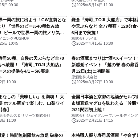
対馬商事
株式会社ホテル金沢
5日 09:30
2025年5月14日 11:00
界一周の旅に出よう！GW直前とな
鎌倉『涛司_TOJI 大船店』で本
より 『世界のビール40種飲み放
や天ぷらなど 全77種類・120分
！ ビールで世界一周の旅ノリ気分
6日まで実施！
ニングPUSHUP
株式会社ハイル
5日 10:45
2025年4月15日 16:30
寿司50種、自慢の天ぷらなど全70
春の酒蔵まつりは“酒×スイーツ！
食べ放題！ 『涛司_TOJI 大船店』
新感覚イベント 「越の誉 春の蔵呑み
スの提供を4/1～5/6実施
月12日(土)に初開催
ル
原酒造株式会社
日 10:00
2025年3月27日 10:00
まなしの「美味しい」を満喫！ 大
全国日本酒と京都の地酒がセル
語 ホテル新光で楽しむ、山梨ワイ
市場直送マグロを味わえる「吟醸
【春】
2/21関西初上陸！
語ホテルズ＆リゾーツ株式会社
株式会社ジェイグループホールディング
日 11:00
2025年2月21日 14:15
様限定！時間無制限飲み放題 破格の
本格職人握り寿司居酒屋「や台ずし