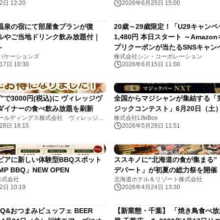
日 12:20
2026年6月25日 15:00
温泉の宿にて部屋食プランが復
20歳～29歳限定！「U29キャン
ルやご当地ドリンク飲み放題付｜
1,480円 本日スタート ～Amaz
～
プリクーポンが当たるSNSキャン
バケーションズ
株式会社シン・コーポレーション
時開催～
7日 10:30
2026年6月15日 11:00
”で3000円(税込)に ヴィレッジヴ
全国からマジシャンが集結する「第1
ダイナーの食べ飲み放題を刷新
ジックコンテスト」6月20日（土
エステールホールディングス株式会社 ヴィレッジヴァンガードダイナー
株式会社LifeBox
8日 16:15
2026年5月28日 11:51
ピアに新しい体験型BBQスポット
ススキノに“北海道の食が集まる”
MP BBQ」NEW OPEN
デパート」が初夏の総力祭を開催
N株式会社
北海道ホテル＆リゾート株式会社
日 10:19
2026年4月24日 13:30
Q&おつまみビュッフェ BEER
【新業態・千葉】 「焼き鳥食べ放