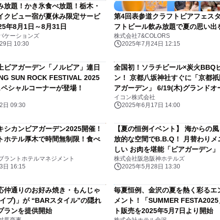
み放題！かき氷食べ放題！栃木・
イクビュー宿が夏休み限定サービ
第4回表参道クラフトビアフェスタ
25年8月1日～8月31日
フトビール飲み放題で夏の思い出
バケーションズ
株式会社7&COLORS
9日 10:30
2025年7月24日 12:15
上ビアガーデン「ノルビア」連日
全国初！ソラチビール×炭火BBQ
NG SUN ROCK FESTIVAL 2025
ン！ 京都八坂神社すぐに「京都
 スペシャルコーナーが登場！
アガーデン」 6/19(木)グランド
イコン株式会社
日 09:30
2025年6月17日 14:00
キシカンビアガーデン2025開催！
【夏の恒例イベント】 海からの
トホテル厚木で時間無制限！食べ
放的な空間でB.B.Q！ 月替わり
しい お肉を堪能「ビアガーデン」 6月7日
ブラントホテルマネジメント
株式会社阪急阪神ホテルズ
（土）より6階 屋外テラスにてオ
日 16:15
2025年5月28日 13:30
応仲通りのお好み焼き・もんじゃ
毎夏恒例、金沢の夏を熱く彩るエ
イブ)」が “BARスタイル”の隠れ
メント！「SUMMER FESTA20
プランを提供開始
ト販売を2025年5月7日より開始