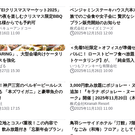
TEIクリスマスマーケット2025」
ベンジャミンステーキハウス六本
の夜を楽しむクリスマス限定BBQ
族でのご会食や女子会に 贅沢な
2名様からでも予約可
プラン販売開始のお知らせ
ベキューアンドコー
株式会社オーイズミフーズ
16日 11:00
2025年12月15日 12:00
＜先着5社限定＞オフィスが準備
SHARING」、大型会場向けケータリ
バルに！ ローストビーフ食べ放
スを強化
トケータリング】が、 「純金箔
ばる
いつもファンキーな有限会社
トル」がついてくる 新年会プラ
27日 15:30
2025年11月26日 10:00
始
念！神戸三宮のベルギービールレス
3,000円飲み放題にボジョレー・
る 「本ズワイガニ」と豪華魚介の
追加！『キラナ ボジョレー・ヌ
！
ーク』開催｜2025年11月20日（
社
株式会社Kiranah Resort
（日）【キラナガーデン豊洲】
13日 17:15
2025年11月13日 11:00
立地とコスパ重視！この内容で
鳥羽シーサイドホテル「汀館」7階
！？ 飲み放題付き「忘新年会プラン」
「なごみ（和海）フロア」として