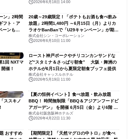
2026年6月18日 14:00
ペーン」2時間
20歳～29歳限定！「ポテトもお酒も食べ飲み
onギフト・ア
放題」2時間1,480円 ～6月15日（月）よりカ
ペーンも同
ラオケBanBanで「U29キャンペーン」が期間
株式会社シン・コーポレーション
限定でスタート～
2026年6月10日 11:00
ロースト神戸ポークやチリコンカンサンドな
回 NXTマ
ど“スタミナ＆さっぱり朝食” 大阪・舞洲の
）開催！
ホテルが6月1日から夏限定朝食ブッフェ提供
株式会社キャッスルホテル
2026年5月19日 11:00
【夏の恒例イベント】食べ放題・飲み放題
 「ススキノ
BBQ！ 時間無制限「BBQ＆アジアンフードビ
！
アガーデン」 を開催 6月5日（金）より6階 屋
株式会社阪急阪神ホテルズ
外テラスにてオープン
2026年4月22日 11:30
題 おすすめ
【期間限定】「天然マグロの中トロ」が食べ