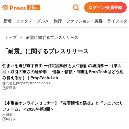
ログイン/会員登録
新着
エンタメ
グルメ
旅行
ファッション・美容
ライフスタ
トップ
耐震に関するプレスリリース
「
耐震
」に関するプレスリリース
住まいを選び直す自由 ー住宅流動性と人生設計の経済学ー （第４
回：取引の重さの経済学──情報・信頼・制度をPropTechはどう組
み替えるか）｜PropTech-Lab
株式会社property technologies
2日前
【木耐協オンラインセミナー】『災害情報と防災』と『シニアのリ
フォーム』＜2026年第3回＞
木耐協
4日前