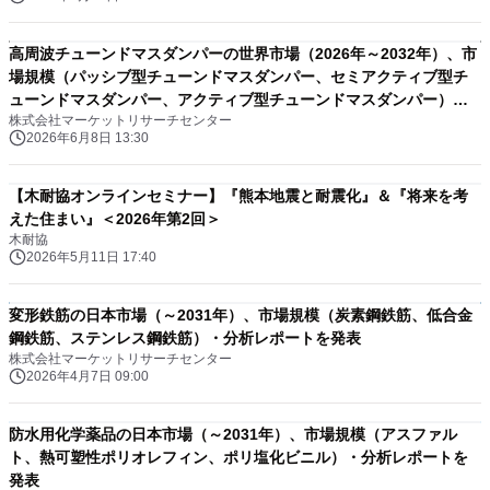
高周波チューンドマスダンパーの世界市場（2026年～2032年）、市
場規模（パッシブ型チューンドマスダンパー、セミアクティブ型チ
ューンドマスダンパー、アクティブ型チューンドマスダンパー）・
株式会社マーケットリサーチセンター
分析レポートを発表
2026年6月8日 13:30
【木耐協オンラインセミナー】『熊本地震と耐震化』＆『将来を考
えた住まい』＜2026年第2回＞
木耐協
2026年5月11日 17:40
変形鉄筋の日本市場（～2031年）、市場規模（炭素鋼鉄筋、低合金
鋼鉄筋、ステンレス鋼鉄筋）・分析レポートを発表
株式会社マーケットリサーチセンター
2026年4月7日 09:00
防水用化学薬品の日本市場（～2031年）、市場規模（アスファル
ト、熱可塑性ポリオレフィン、ポリ塩化ビニル）・分析レポートを
発表