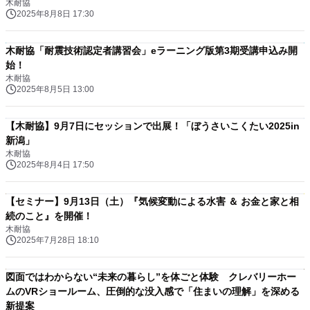
木耐協
2025年8月8日 17:30
木耐協「耐震技術認定者講習会」eラーニング版第3期受講申込み開
始！
木耐協
2025年8月5日 13:00
【木耐協】9月7日にセッションで出展！「ぼうさいこくたい2025in
新潟」
木耐協
2025年8月4日 17:50
【セミナー】9月13日（土）『気候変動による水害 ＆ お金と家と相
続のこと』を開催！
木耐協
2025年7月28日 18:10
図面ではわからない“未来の暮らし”を体ごと体験 クレバリーホー
ムのVRショールーム、圧倒的な没入感で「住まいの理解」を深める
新提案