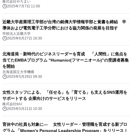
株式会社やろまい
2025年7月7日 11:00
近畿大学産業理工学部が台湾の銘傳大学情報学部と覚書を締結 半
導体および電気電子工学分野における協力関係の発展を目指す
学校法人近畿大学
2025年6月27日 16:30
北海道発・新時代のビジネスリーダーを育成 「人間性」に焦点を
当てたEMBAプログラム “Humanior(フマーニオール)”の受講者募集
を開始
北海道国立大学機構
2025年5月29日 09:30
女性スタッフによる、 「任せる」も「育てる」も支えるSNS運用を
サポートする 企業向けのサービスをリリース
株式会社toU
2025年5月21日 10:30
育休中の社員も対象に― 女性リーダー・管理職を育成する新プロ
グラム 「Women's Personal Leadership Program」をリリース！