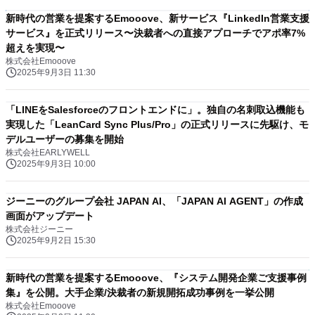
新時代の営業を提案するEmooove、新サービス『LinkedIn営業支援
サービス』を正式リリース〜決裁者への直接アプローチでアポ率7%
超えを実現〜
株式会社Emooove
2025年9月3日 11:30
「LINEをSalesforceのフロントエンドに」。独自の名刺取込機能も
実現した「LeanCard Sync Plus/Pro」の正式リリースに先駆け、モ
デルユーザーの募集を開始
株式会社EARLYWELL
2025年9月3日 10:00
ジーニーのグループ会社 JAPAN AI、「JAPAN AI AGENT」の作成
画面がアップデート
株式会社ジーニー
2025年9月2日 15:30
新時代の営業を提案するEmooove、『システム開発企業ご支援事例
集』を公開。大手企業/決裁者の新規開拓成功事例を一挙公開
株式会社Emooove