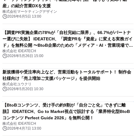
産」の紹介営業DXを支援
株式会社マーケティングデザイン
2026年6月5日 13:00
【調査PR実施企業の78%が「自社完結に限界」、66.7%がパートナ
ー選びに失敗】 IDEATECH、「調査PRを『資産』に変える実務ガイ
ド」を無料公開 〜BtoB企業のための「メディア・AI・営業現場で使
株式会社 IDEATECH
い倒される一次データ」の作り方〜
2026年5月26日 15:00
新規獲得や受注率向上など、営業活動をトータルサポート！ 制作会
社様向け「売上増加ご支援パッケージ」を提供開始
株式会社ユウクリ
2026年5月20日 10:30
【BtoBコンテンツ、受け手の約9割が「自分ごと化」できずに離
脱】 IDEATECH、Go to Market視点で設計する「業界特化型BtoB
コンテンツ Perfect Guide 2026」を無料公開！
株式会社 IDEATECH
2026年4月7日 13:00