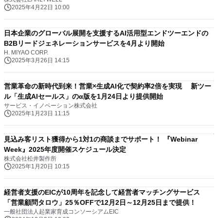
2025年4月22日 10:00
日本企業のグローバル展開を支援するAI活用型エンドツーエンドの
B2Bリードジェネレーションサービスを4月より開始
H. MIYAO CORP.
2025年3月26日 14:15
営業革命の新時代到来！営業×生成AI化で契約率2倍を実現 新ツー
ル「生成AIセールス」のα版を1月24日より提供開始
サービス・イノベーション株式会社
2025年1月23日 11:15
見込み客リスト獲得から1対1の商談までサポート！ 『Webinar
Week』2025年度開催スケジュール決定
株式会社松井製作所
2025年1月20日 10:15
経営者支援のEICが10周年を記念して経営者マッチングサービス
「営業顧問タロウ」25％OFFで12月2日～12月25日まで提供！
一般社団法人起業家育成コンソーシアムEIC