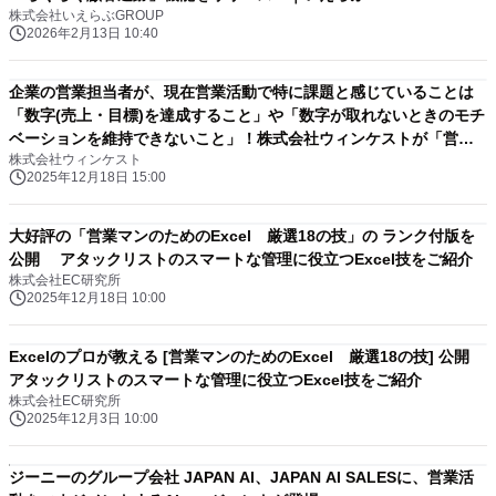
株式会社いえらぶGROUP
2026年2月13日 10:40
企業の営業担当者が、現在営業活動で特に課題と感じていることは
「数字(売上・目標)を達成すること」や「数字が取れないときのモチ
ベーションを維持できないこと」！株式会社ウィンケストが「営業
株式会社ウィンケスト
担当者がぶつかっている壁に関する調査」を実施！
2025年12月18日 15:00
大好評の「営業マンのためのExcel 厳選18の技」の ランク付版を
公開 アタックリストのスマートな管理に役立つExcel技をご紹介
株式会社EC研究所
2025年12月18日 10:00
Excelのプロが教える [営業マンのためのExcel 厳選18の技] 公開
アタックリストのスマートな管理に役立つExcel技をご紹介
株式会社EC研究所
2025年12月3日 10:00
ジーニーのグループ会社 JAPAN AI、JAPAN AI SALESに、営業活