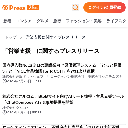
ログイン/会員登録
新着
エンタメ
グルメ
旅行
ファッション・美容
ライフスタ
トップ
営業支援に関するプレスリリース
「
営業支援
」に関するプレスリリース
国内導入数No.1(※1)の建設業向け原価管理システム 「どっと原価
3」と「NICE営業物語 for RICOH」を7/31より連携
株式会社建設ドットウェブ、リコージャパン株式会社、株式会社システムズナカシマ
2026年7月28日 11:00
株式会社グルコム、BtoBサイト向けAIリード獲得・営業支援ツール
「ChatCompass AI」のβ版提供を開始
株式会社グルコム
2026年6月26日 09:00
マーケティングデザイン、 不動産売却専門店「ほりきり太郎不動