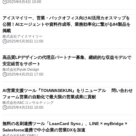
2025年6月4日 10:00
アイスマイリー、営業・バックオフィス向けAI活用カオスマップを
公開！AIエージェントや資料作成等、業務効率化に繋がる84製品を
掲載
株式会社アイスマイリー
2025年5月30日 11:00
高品質LPデザインの代理店パートナー募集、継続的な収益モデルで
安定経営をサポート
株式会社Ryuki Design
2025年4月25日 17:00
AI営業支援ツール『TOIAWASEKUN』をリニューアル 問い合わせ
フォーム営業の自動化で最大限の営業成果に貢献
株式会社A&Cコンサルティング
2025年4月23日 10:00
無料の名刺連携ツール「LeanCard Sync」、LINE × myBridge ×
Salesforce連携で中小企業の営業DXを加速
株式会社EARLYWELL