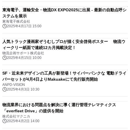
東海電子、運輸安全・物流DX EXPO2025に出展 - 最新の自動点呼シ
ステムを展示
東海電子株式会社
2025年4月17日 15:00
人気トラック漫画家ぞうむしプロが描く安全啓発ポスター 物流ウ
ィークリー紙面で連続12カ月掲載決定！
物流企画サポート株式会社
2025年4月15日 10:00
SF・近未来デザインの工具が新登場！サイバーパンクな 電動ドライ
バーセットが4月4日よりMakuakeにて先行販売開始
ANPD-VISION
2025年4月3日 10:30
物流業界における問題点を解決に導く運行管理テレマティクス
「everfleet Drive」の提供を開始
株式会社マクニカ
2025年4月2日 14:00