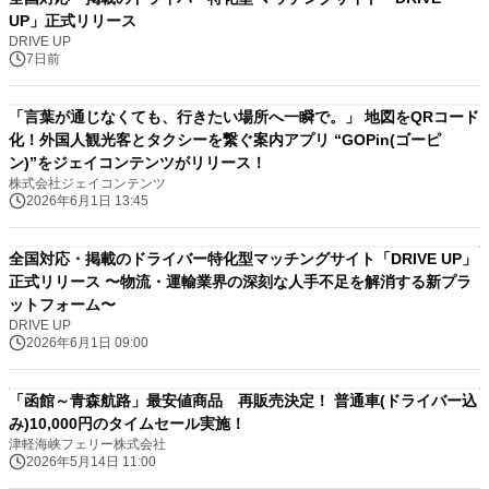
UP」正式リリース
DRIVE UP
7日前
「言葉が通じなくても、行きたい場所へ一瞬で。」 地図をQRコード
化！外国人観光客とタクシーを繋ぐ案内アプリ “GOPin(ゴーピ
ン)”をジェイコンテンツがリリース！
株式会社ジェイコンテンツ
2026年6月1日 13:45
全国対応・掲載のドライバー特化型マッチングサイト「DRIVE UP」
正式リリース 〜物流・運輸業界の深刻な人手不足を解消する新プラ
ットフォーム〜
DRIVE UP
2026年6月1日 09:00
「函館～青森航路」最安値商品 再販売決定！ 普通車(ドライバー込
み)10,000円のタイムセール実施！
津軽海峡フェリー株式会社
2026年5月14日 11:00