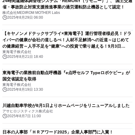
24時間遠隔体調管理システム「REMONY（リモニー）」、 国土交通
省・事故防止対策支援推進事業の過労運転防止機器として認定！
株式会社MEDIROM MOTHER Labs
2025年8月29日 06:00
【キヤノンメドテックサプライ×東海電子】運行管理者様必見！ドラ
イバーの健康が会社の道しるべ！人材不足解消への近道～はじめて
の健康経営～人手不足を“健康”への投資で乗り越える！9月3日
東海電子株式会社
（水）無料開催
2025年8月21日 18:40
東海電子の業務前自動点呼機器『e点呼セルフ Typeロボケビー』が
国交省認定を取得
東海電子株式会社
2025年8月19日 13:30
川越自動車学校が8月1日よりホームページをリニューアルしました
アサヒロジスティクス株式会社
2025年8月7日 11:00
日本の人事部「ＨＲアワード2025」企業人事部門に入賞！