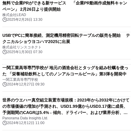
無料で企業PRができる新サービス 「企業PR動画作成無料キャン
ペーン」 2月26日より提供開始
株式会社LEAD
2025年2月26日 13:30
USBでPCに簡単接続、測定機用精密回転テーブルの販売を開始 テ
クニカルショウヨコハマ2025に出展
株式会社リンスコネクト
2025年1月30日 07:30
一関工業高等専門学校が 地元の酒造会社とタッグを組み牡蠣を使っ
た 「栄養補助飲料としてのノンアルコールビール」第3弾を開発中
一関工業高等専門学校
2024年12月27日 09:30
世界のウエハー真空組立装置市場規模：2023年から2032年にかけて
の市場価値の増加が予測され、USD1.99億からUSD3.17億に成長、
予測期間のCAGRは5.4% - 傾向、ドライバー、および業界分析、洞
Panorama Data Insights Ltd.
察と予測
2024年12月12日 11:00