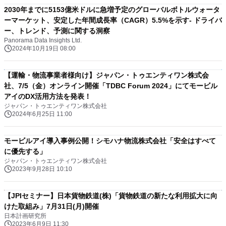
2030年までに5153億米ドルに急増予定のグローバルボトルウォータ
ーマーケット、安定した年間成長率（CAGR）5.5%を示す- ドライバ
ー、トレンド、予測に関する洞察
Panorama Data Insights Ltd.
2024年10月19日 08:00
【運輸・物流事業者様向け】ジャパン・トゥエンティワン株式会
社、7/5（金）オンライン開催「TDBC Forum 2024」にてモービル
アイのDX活用方法を発表！
ジャパン・トゥエンティワン株式会社
2024年6月25日 11:00
モービルアイ導入事例公開！シモハナ物流株式会社「安全はすべて
に優先する」
ジャパン・トゥエンティワン株式会社
2023年9月28日 10:10
【JPIセミナー】日本貨物鉄道(株)「貨物鉄道の新たな利用拡大に向
けた取組み」7月31日(月)開催
日本計画研究所
2023年6月9日 11:30