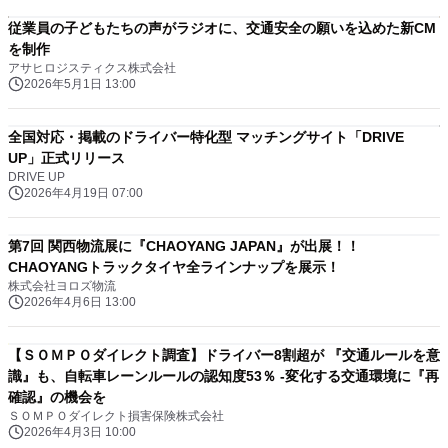
従業員の子どもたちの声がラジオに、交通安全の願いを込めた新CM
を制作
アサヒロジスティクス株式会社
2026年5月1日 13:00
全国対応・掲載のドライバー特化型 マッチングサイト「DRIVE
UP」正式リリース
DRIVE UP
2026年4月19日 07:00
第7回 関西物流展に『CHAOYANG JAPAN』が出展！！
CHAOYANGトラックタイヤ全ラインナップを展示！
株式会社ヨロズ物流
2026年4月6日 13:00
【ＳＯＭＰＯダイレクト調査】ドライバー8割超が 『交通ルールを意
識』も、自転車レーンルールの認知度53％ -変化する交通環境に『再
確認』の機会を
ＳＯＭＰＯダイレクト損害保険株式会社
2026年4月3日 10:00