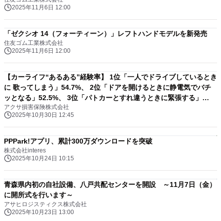
2025年11月6日 12:00
「ゼクシオ 14（フォーティーン）」レフトハンドモデルを新発売
住友ゴム工業株式会社
2025年11月6日 12:00
【カーライフ“あるある”経験率】 1位「一人でドライブしているとき
に 歌ってしまう」54.7%、 2位「ドアを開けるときに静電気でバチ
ッとなる」52.5%、 3位「パトカーとすれ違うときに緊張する」
アクサ損害保険株式会社
49.1% （アクサ損害保険調べ）
2025年10月30日 12:45
PPPark!アプリ、累計300万ダウンロードを突破
株式会社interes
2025年10月24日 10:15
青森県内初の自社設備、八戸共配センターを開設 ～11月7日（金）
に開所式を行います～
アサヒロジスティクス株式会社
2025年10月23日 13:00