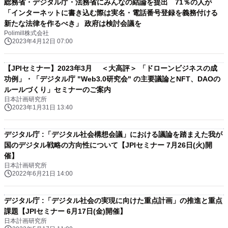
総務省・デジタル庁・法務省にみんなの結論を提出 71％の人が
「インターネットに書き込む際は実名・電話番号登録を義務付ける
新たな法律を作るべき」 政府は検討会議を
Polimill株式会社
2023年4月12日 07:00
【JPIセミナー】2023年3月 ＜大高評＞ 「ドローンビジネスの成
功例」・「デジタル庁 "Web3.0研究会" の主要議論とNFT、DAOの
ルールづくり」セミナーのご案内
日本計画研究所
2023年1月31日 13:40
デジタル庁 :「デジタル社会構想会議」における議論を踏まえた我が
国のデジタル戦略の方向性について【JPIセミナー 7月26日(火)開
催】
日本計画研究所
2022年6月21日 14:00
デジタル庁 :「デジタル社会の実現に向けた重点計画」の推進と重点
課題【JPIセミナー 6月17日(金)開催】
日本計画研究所