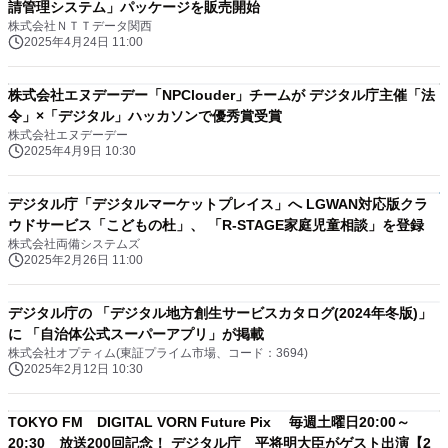
請管理システム」パッケージを販売開始
株式会社ＮＴＴデータ関西
2025年4月24日 11:00
株式会社エヌデーデー「NPClouder」チームが デジタル庁主催「法
令」×「デジタル」ハッカソンで優秀賞受賞
株式会社エヌデーデー
2025年4月9日 10:30
デジタル庁「デジタルマーケットプレイス」へ LGWAN対応版クラ
ウドサービス「こどもの杜」、 「R-STAGE家庭児童相談」を登録
株式会社両備システムズ
2025年2月26日 11:00
デジタル庁の 「デジタル地方創生サービスカタログ(2024年冬版)」
に 「自治体公式スーパーアプリ」が掲載
株式会社オプティム(東証プライム市場、コード：3694)
2025年2月12日 10:30
TOKYO FM DIGITAL VORN Future Pix 毎週土曜日20:00～
20:30 放送200回記念！ デジタル庁 平将明大臣がゲスト出演【2