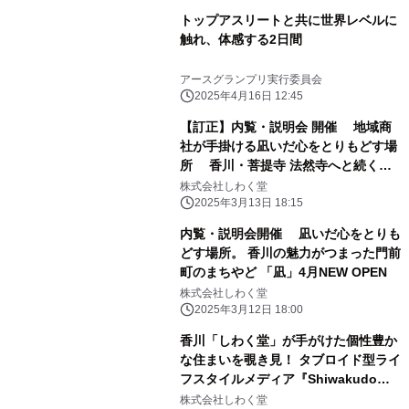
トップアスリートと共に世界レベルに
触れ、体感する2日間
アースグランプリ実行委員会
2025年4月16日 12:45
【訂正】内覧・説明会 開催 地域商
社が手掛ける凪いだ心をとりもどす場
所 香川・菩提寺 法然寺へと続く門
前町の町屋ホテル「凪」が誕生
株式会社しわく堂
2025年3月13日 18:15
内覧・説明会開催 凪いだ心をとりも
どす場所。 香川の魅力がつまった門前
町のまちやど 「凪」4月NEW OPEN
株式会社しわく堂
2025年3月12日 18:00
香川「しわく堂」が手がけた個性豊か
な住まいを覗き見！ タブロイド型ライ
フスタイルメディア『Shiwakudo
Scope』発刊
株式会社しわく堂