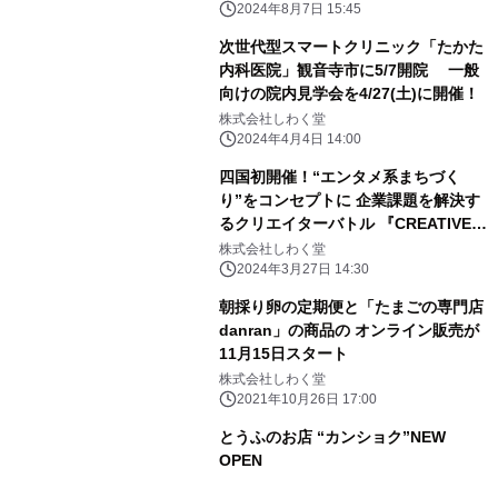
2024年8月7日 15:45
次世代型スマートクリニック「たかた
内科医院」観音寺市に5/7開院 一般
向けの院内見学会を4/27(土)に開催！
株式会社しわく堂
2024年4月4日 14:00
四国初開催！“エンタメ系まちづく
り”をコンセプトに 企業課題を解決す
るクリエイターバトル 『CREATIVE
BATTLE 三豊 vs 高知』を4月27日に
株式会社しわく堂
開催
2024年3月27日 14:30
朝採り卵の定期便と「たまごの専門店
danran」の商品の オンライン販売が
11月15日スタート
株式会社しわく堂
2021年10月26日 17:00
とうふのお店 “カンショク”NEW
OPEN