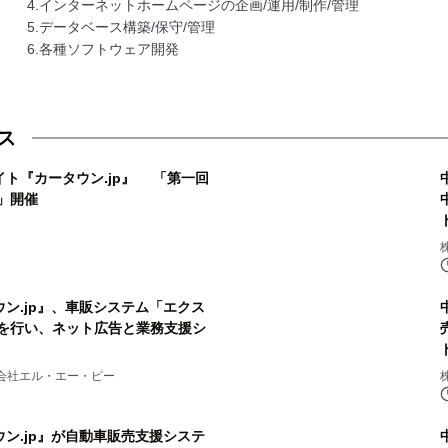
4.インターネットホームページの企画/運用/制作/管理
5.データベース構築/保守/管理
ス
ト『カータウン.jp』 「第一回
」開催
ン.jp』、車販システム「エクス
動を行い、ネット広告と業務支援シ
会社エル・エー・ピー
ン.jp』が自動車販売支援システ