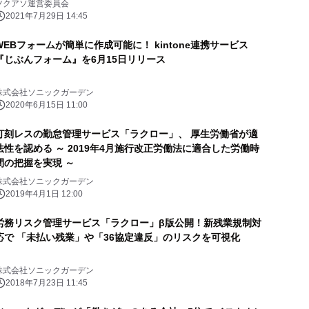
ツクアソ運営委員会
2021年7月29日 14:45
WEBフォームが簡単に作成可能に！ kintone連携サービス
『じぶんフォーム』を6月15日リリース
株式会社ソニックガーデン
2020年6月15日 11:00
打刻レスの勤怠管理サービス「ラクロー」、 厚生労働省が適
法性を認める ～ 2019年4月施行改正労働法に適合した労働時
間の把握を実現 ～
株式会社ソニックガーデン
2019年4月1日 12:00
労務リスク管理サービス「ラクロー」β版公開！新残業規制対
応で 「未払い残業」や「36協定違反」のリスクを可視化
株式会社ソニックガーデン
2018年7月23日 11:45