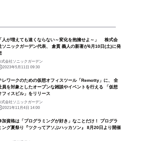
「人が増えても速くならない～変化を抱擁せよ～」 株式会
社ソニックガーデン代表、 倉貫 義人の新著が6月10日(土)に発
売
株式会社ソニックガーデン
2023年5月11日 09:30
テレワークのための仮想オフィスツール「Remotty」に、 全
社員を対象としたオープンな雑談やイベントを行える 「仮想
オフィスビル」をリリース
株式会社ソニックガーデン
2021年11月4日 14:00
参加資格は「プログラミングが好き」なことだけ！ プログラ
ミング夏祭り『ツクってアソぶハッカソン』 8月20日より開催