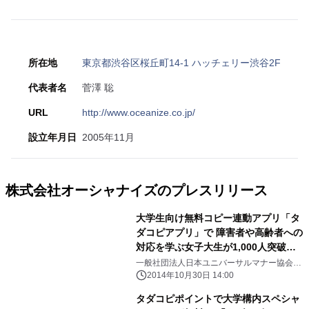
所在地
東京都渋谷区桜丘町14-1 ハッチェリー渋谷2F
代表者名
菅澤 聡
URL
http://www.oceanize.co.jp/
設立年月日
2005年11月
株式会社オーシャナイズのプレスリリース
大学生向け無料コピー連動アプリ「タ
ダコピアプリ」で 障害者や高齢者への
対応を学ぶ女子大生が1,000人突破！
～ 2020年東京オリンピック・パラリ
一般社団法人日本ユニバーサルマナー協会、
株式会社オーシャナイズ
ンピックに向け、 優しいマナーを日本
2014年10月30日 14:00
の若者へ ～
タダコピポイントで大学構内スペシャ