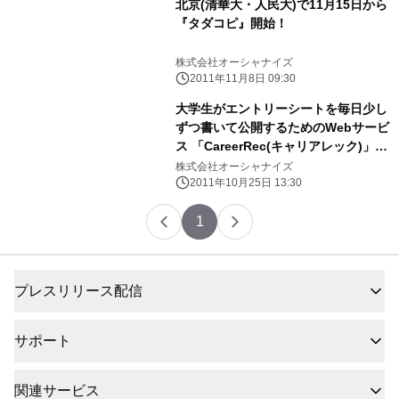
北京(清華大・人民大)で11月15日から
『タダコピ』開始！
株式会社オーシャナイズ
2011年11月8日 09:30
大学生がエントリーシートを毎日少し
ずつ書いて公開するためのWebサービ
ス 「CareerRec(キャリアレック)」を
βオープン
株式会社オーシャナイズ
2011年10月25日 13:30
1
プレスリリース配信
サポート
関連サービス