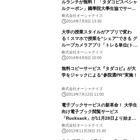
ルランチが無料！ 「タダコピスペシャ
ルクーポン」國學院大學生協でサービ
ス提供開始
株式会社オーシャナイズ
2014年7月9日 13:30
大学の授業スタイルがアプリで変わ
る！スマホで授業を“シェア”できる グ
ループカメラアプリ「トレる単位(トレ
タン)α版」の提供開始
株式会社オーシャナイズ
2014年4月8日 10:00
無料コピーサービス『タダコピ』が大
学をジャックによる“参院選PR”実施！
株式会社オーシャナイズ
2013年7月12日 11:00
電子ブックサービスの新革命！ 大学生
向け電子ブック閲覧サービス
「Rucksack」が11月28日より始ま
る！
株式会社オーシャナイズ
2012年11月28日 15:30