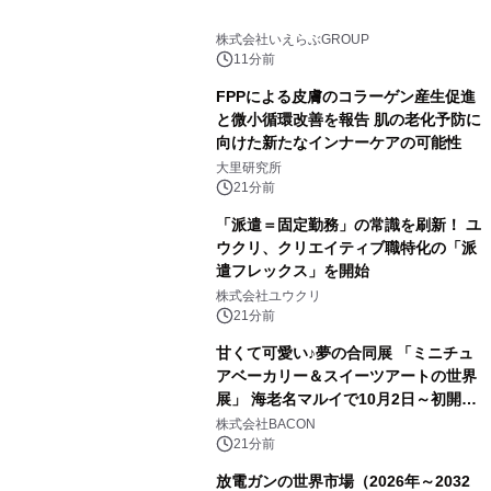
株式会社いえらぶGROUP
11分前
FPPによる皮膚のコラーゲン産生促進
と微小循環改善を報告 肌の老化予防に
向けた新たなインナーケアの可能性
大里研究所
21分前
「派遣＝固定勤務」の常識を刷新！ ユ
ウクリ、クリエイティブ職特化の「派
遣フレックス」を開始
株式会社ユウクリ
21分前
甘くて可愛い♪夢の合同展 「ミニチュ
アベーカリー＆スイーツアートの世界
展」 海老名マルイで10月2日～初開
催！
株式会社BACON
21分前
放電ガンの世界市場（2026年～2032