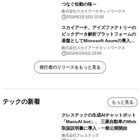
つなぐ缶動の味～
株式会社スカイアーチネットワークス
2016年3月10日 10:30
スカイアーチ、アイズファクトリーの
ビックデータ解析プラットフォームの
基盤としてMicrosoft Azureの導入を
支援
株式会社スカイアーチネットワークス
2016年2月4日 10:00
発行者のリリースをもっと見る
テックの新着
もっと見る
クレステックの生成AIチャットボット
「ManuAI bot」、 三菱自動車のWeb
取扱説明書に導入・一般公開開始
株式会社クレステック