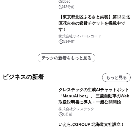
期、約200グラムの試作機をROSCon
Orbbec
JP 2026で実演
43分前
【東京都北区ふるさと納税】第13回北
区花火会の鑑賞チケットを掲載中で
す！
株式会社サイバーレコード
51分前
テックの新着をもっと見る
ビジネスの新着
もっと見る
クレステックの生成AIチャットボット
「ManuAI bot」、 三菱自動車のWeb
取扱説明書に導入・一般公開開始
株式会社クレステック
6分前
いえらぶGROUP 北海道支社設立！