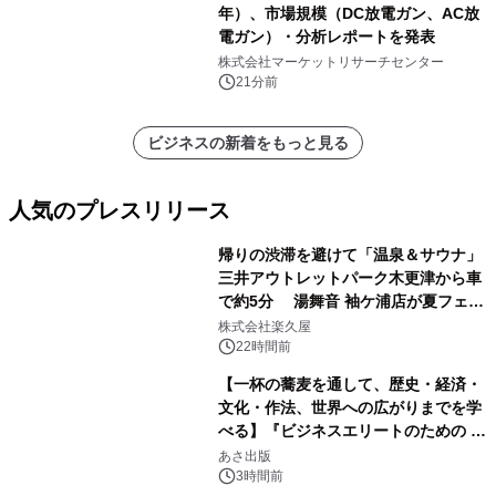
年）、市場規模（DC放電ガン、AC放
電ガン）・分析レポートを発表
株式会社マーケットリサーチセンター
21分前
ビジネスの新着をもっと見る
人気のプレスリリース
帰りの渋滞を避けて「温泉＆サウナ」
三井アウトレットパーク木更津から車
で約5分 湯舞音 袖ケ浦店が夏フェア
1
メニューを提供
株式会社楽久屋
22時間前
【一杯の蕎麦を通して、歴史・経済・
文化・作法、世界への広がりまでを学
べる】『ビジネスエリートのための 教
2
養としての蕎麦』2026年8月25日
あさ出版
（火）発売
3時間前