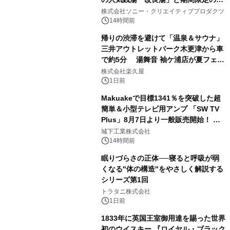
1
ラボレーション サウナイキタイコラ
株式会社ソニー・クリエイティブプロダクツ
ボグッズも発売決定！
14時間前
帰りの渋滞を避けて「温泉＆サウナ」
三井アウトレットパーク木更津から車
で約5分 湯舞音 袖ケ浦店が夏フェア
2
メニューを提供
株式会社楽久屋
1日前
Makuakeで目標1341％を突破した超
簡単＆小型テレビ用アンプ 「SW TV
Plus」8月7日より一般販売開始！ ケ
3
ーブル1本つなぐだけ、テレビの音が
城下工業株式会社
ぐっと豊かに
14時間前
眠りづらさの正体──寝ると呼吸が弱
くなる"体の構造"をやさしく解説する
シリーズ第1回
4
トラタニ株式会社
1日前
1833年に英国王室御用達を賜った世界
初のウイスキー 『ロイヤル・ブラック