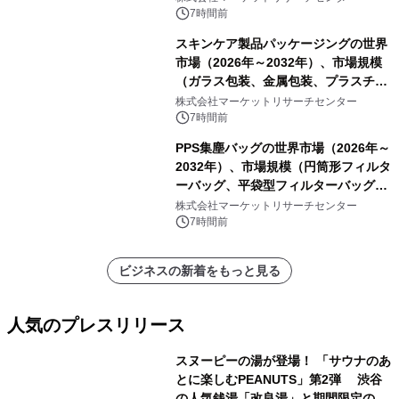
7時間前
スキンケア製品パッケージングの世界
市場（2026年～2032年）、市場規模
（ガラス包装、金属包装、プラスチッ
ク包装、その他）・分析レポートを発
株式会社マーケットリサーチセンター
表
7時間前
PPS集塵バッグの世界市場（2026年～
2032年）、市場規模（円筒形フィルタ
ーバッグ、平袋型フィルターバッグ、
プリーツフィルターバッグ、その
株式会社マーケットリサーチセンター
他）・分析レポートを発表
7時間前
ビジネスの新着をもっと見る
人気のプレスリリース
スヌーピーの湯が登場！ 「サウナのあ
とに楽しむPEANUTS」第2弾 渋谷
の人気銭湯「改良湯」と期間限定のコ