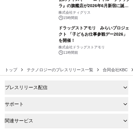
ラ』の旗艦店が2026年6月新宿に誕
5
生 バカルディ ジャパンと連携した
株式会社ティグリス
没入型バー「BAR Arca」
15時間前
ドラッグストアモリ みらいプロジェ
クト 「子どもお仕事参観デー2026」
を開催！
6
株式会社ドラッグストアモリ
11時間前
トップ
テクノロジーのプレスリリース一覧
合同会社KBC
プレスリリース配信
サポート
関連サービス