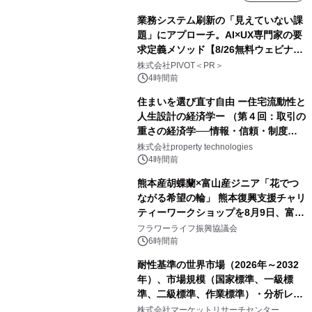
業務システム刷新の「見えていない課
題」にアプローチ。AI×UX専門家の要
求定義メソッド【8/26無料ウェビナ
ー】株式会社PIVOT
株式会社PIVOT＜PR＞
4時間前
住まいを選び直す自由 ー住宅流動性と
人生設計の経済学ー （第４回：取引の
重さの経済学──情報・信頼・制度を
PropTechはどう組み替えるか）｜
株式会社property technologies
PropTech-Lab
4時間前
熊本産胡蝶蘭×富山産ジニア「花でつ
ながる希望の輪」 熊本復興支援チャリ
ティーワークショップを8月9日、富
山・射水で開催
フラワーライフ振興協議会
6時間前
耐性基準の世界市場（2026年～2032
年）、市場規模（国家標準、一級標
準、二級標準、作業標準）・分析レポ
ートを発表
株式会社マーケットリサーチセンター