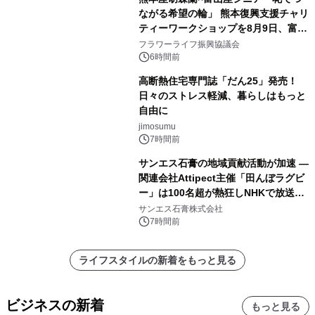
ながる希望の輪」 熊本復興支援チャリ
ティーワークショップを8月9日、富
山・射水で開催
フラワーライフ振興協議会
6時間前
高断熱住宅専門誌「だん25」発売！
日々のストレス軽減、暮らしはもっと
自由に
jimosumu
7時間前
サンエス石膏の地域貢献活動が加速 ―
関連会社Attipect主催「田んぼラグビ
ー」は100名超が熱狂しNHKで放送さ
れました。
サンエス石膏株式会社
7時間前
ライフスタイルの新着をもっと見る
ビジネスの新着
もっと見る