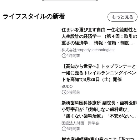
ライフスタイルの新着
もっと見る
住まいを選び直す自由 ー住宅流動性と
人生設計の経済学ー （第４回：取引の
重さの経済学──情報・信頼・制度を
PropTechはどう組み替えるか）｜
株式会社property technologies
PropTech-Lab
4時間前
【高知から世界へ】トップランナーと
一緒に走るトレイルランニングイベン
トを高知で8月29日（土）開催
BUDO
5時間前
新橋歯科医科診療所 副院長・歯科医師
小野宇宙が「後悔しない歯科選び」
「痛くない歯科治療」「不安がない治
療計画」をテーマに専門監修
医療法人財団 興学会
6時間前
熊本産胡蝶蘭×富山産ジニア「花でつ