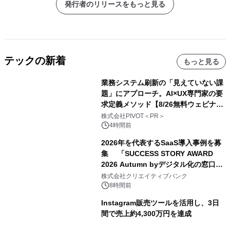
発行者のリリースをもっと見る
テックの新着
もっと見る
業務システム刷新の「見えていない課
題」にアプローチ。AI×UX専門家の要
求定義メソッド【8/26無料ウェビナ
ー】株式会社PIVOT
株式会社PIVOT＜PR＞
4時間前
2026年を代表するSaaS導入事例を募
集 「SUCCESS STORY AWARD
2026 Autumn byデジタル化の窓口」
開催
株式会社クリエイティブバンク
8時間前
Instagram販売ツールを活用し、3日
間で売上約4,300万円を達成