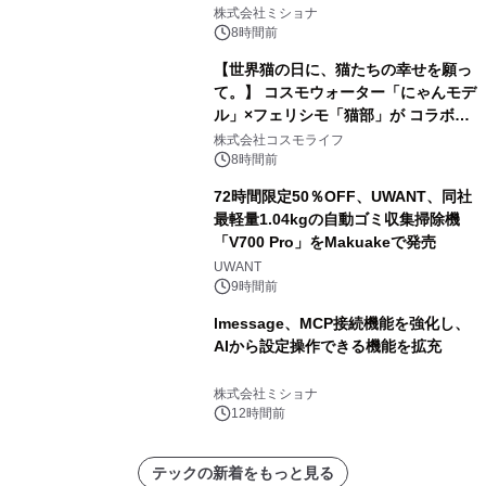
株式会社ミショナ
8時間前
【世界猫の日に、猫たちの幸せを願っ
て。】 コスモウォーター「にゃんモデ
ル」×フェリシモ「猫部」が コラボキ
ャンペーンを実施
株式会社コスモライフ
8時間前
72時間限定50％OFF、UWANT、同社
最軽量1.04kgの自動ゴミ収集掃除機
「V700 Pro」をMakuakeで発売
UWANT
9時間前
lmessage、MCP接続機能を強化し、
AIから設定操作できる機能を拡充
株式会社ミショナ
12時間前
テックの新着をもっと見る