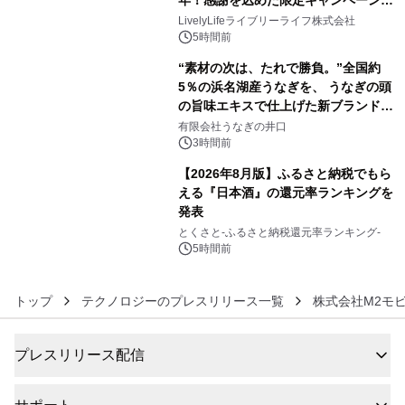
年！感謝を込めた限定キャンペーンを
4
8月10日より開催
LivelyLifeライブリーライフ株式会社
5時間前
“素材の次は、たれで勝負。”全国約
5％の浜名湖産うなぎを、 うなぎの頭
の旨味エキスで仕上げた新ブランド
5
「井口の誉」誕生
有限会社うなぎの井口
3時間前
【2026年8月版】ふるさと納税でもら
える『日本酒』の還元率ランキングを
発表
6
とくさと-ふるさと納税還元率ランキング-
5時間前
トップ
テクノロジーのプレスリリース一覧
株式会社M2モ
プレスリリース配信