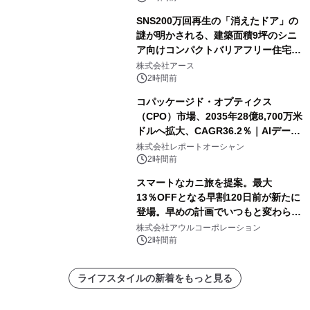
SNS200万回再生の「消えたドア」の
謎が明かされる、建築面積9坪のシニ
ア向けコンパクトバリアフリー住宅が
誕生
株式会社アース
2時間前
コパッケージド・オプティクス
（CPO）市場、2035年28億8,700万米
ドルへ拡大、CAGR36.2％｜AIデータ
センター・高速光通信需要が成長を加
株式会社レポートオーシャン
速
2時間前
スマートなカニ旅を提案。最大
13％OFFとなる早割120日前が新たに
登場。早めの計画でいつもと変わらぬ
大人の冬旅を。ー夕日ヶ浦温泉「佳松
株式会社アウルコーポレーション
苑 別邸ふうか」ー
2時間前
ライフスタイルの新着をもっと見る