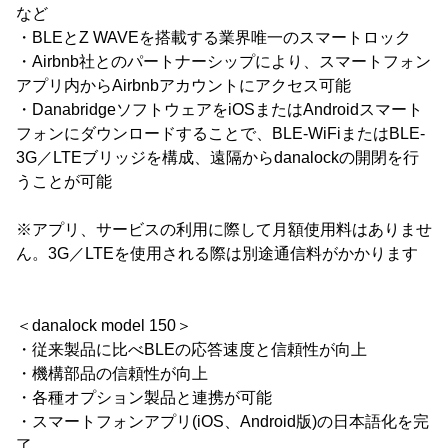
など
・BLEとZ WAVEを搭載する業界唯一のスマートロック
・Airbnb社とのパートナーシップにより、スマートフォン
アプリ内からAirbnbアカウントにアクセス可能
・DanabridgeソフトウェアをiOSまたはAndroidスマート
フォンにダウンロードすることで、BLE-WiFiまたはBLE-
3G／LTEブリッジを構成、遠隔からdanalockの開閉を行
うことが可能
※アプリ、サービスの利用に際して月額使用料はありませ
ん。3G／LTEを使用される際は別途通信料がかかります
＜danalock model 150＞
・従来製品に比べBLEの応答速度と信頼性が向上
・機構部品の信頼性が向上
・各種オプション製品と連携が可能
・スマートフォンアプリ(iOS、Android版)の日本語化を完
了