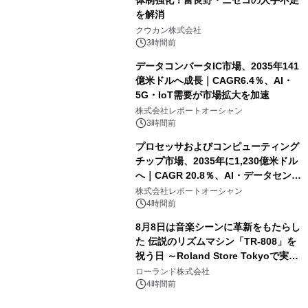
体制強化！富良野・ニセコの人手不足
を解消
クウカン株式会社
3時間前
データコンバータIC市場、2035年141
億米ドルへ成長｜CAGR6.4％、AI・
5G・IoT需要が市場拡大を加速
株式会社レポートオーシャン
3時間前
プロセッサおよびコンピューティング
チップ市場、2035年に1,230億米ドル
へ｜CAGR 20.8％、AI・データセンタ
ー需要が成長を牽引
株式会社レポートオーシャン
4時間前
8月8日は音楽シーンに革新をもたらし
た 伝説のリズムマシン「TR-808」を
祝う日 ～Roland Store Tokyoで実機
を展示しての 記念キャンペーンを開
ローランド株式会社
催 英国ラジオ「NTS」の 特別プログ
4時間前
ラムや、「TR-808」を愛する伝説的