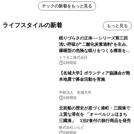
アーティストを フィーチャーしたアニ
テックの新着をもっと見る
メーションを公開～
ライフスタイルの新着
もっと見る
眠りづらさの正体──シリーズ第三回
浅い呼吸が"二酸化炭素過剰"を生み、
爆睡型の危険な眠りをつくる構造を解
説
トラタニ株式会社
1時間前
【名城大学】ボランティア協議会が熊
本地震で募金活動を実施
学校法人 名城大学
1時間前
北前船の歴史が息づく港町・三国湊で
上質な滞在を 「オーベルジュほまち
三國湊」 1泊2食付の旅行商品を発売
株式会社ぷらど
2時間前