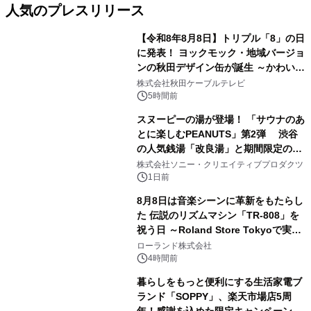
人気のプレスリリース
【令和8年8月8日】トリプル「8」の日
に発表！ ヨックモック・地域バージョ
ンの秋田デザイン缶が誕生 ～かわいい
1
秋田犬の子犬と秋田の四季と名所を巡
株式会社秋田ケーブルテレビ
るパッケージ～ 9月1日(火)秋田県内で
5時間前
販売開始
スヌーピーの湯が登場！ 「サウナのあ
とに楽しむPEANUTS」第2弾 渋谷
の人気銭湯「改良湯」と期間限定のコ
2
ラボレーション サウナイキタイコラ
株式会社ソニー・クリエイティブプロダクツ
ボグッズも発売決定！
1日前
8月8日は音楽シーンに革新をもたらし
た 伝説のリズムマシン「TR-808」を
祝う日 ～Roland Store Tokyoで実機
3
を展示しての 記念キャンペーンを開
ローランド株式会社
催 英国ラジオ「NTS」の 特別プログ
4時間前
ラムや、「TR-808」を愛する伝説的
暮らしをもっと便利にする生活家電ブ
アーティストを フィーチャーしたアニ
ランド「SOPPY」、楽天市場店5周
メーションを公開～