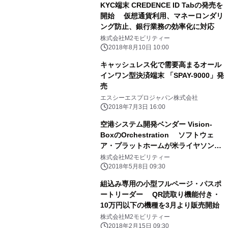
KYC端末 CREDENCE ID Tabの発売を
開始 仮想通貨利用、マネーロンダリ
ング防止、銀行業務の効率化に対応
株式会社M2モビリティー
2018年8月10日 10:00
キャッシュレス化で需要高まるオール
インワン型決済端末 「SPAY-9000」発
売
エスシーエスプロジャパン株式会社
2018年7月3日 16:00
空港システム開発ベンダー Vision-
BoxのOrchestration ソフトウェ
ア・プラットホームが米ライヤソン大
学の Privacy by Design認証を業界で
株式会社M2モビリティー
初めて取得
2018年5月8日 09:30
組込み専用の小型フルページ・パスポ
ートリーダー QR読取り機能付き・
10万円以下の機種を3月より販売開始
株式会社M2モビリティー
2018年2月15日 09:30