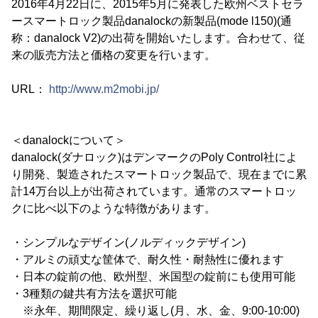
2016年4月22日に、2015年5月に発表した欧州ベストセラ
ースマートロック製品danalockの新製品(mode l150)(通
称：danalock V2)の出荷を開始いたします。合わせて、従
来の販売方法と価格の変更を行います。
URL：
http://www.m2mobi.jp/
＜danalockについて＞
danalock(ダナロック)はデンマークのPoly Control社によ
り開発、製造されたスマートロック製品で、現在までに累
計14万台以上が出荷されています。通常のスマートロッ
クに比べ以下のような特徴があります。
・シンプルなデザイン(ノルディックデザイン)
・アルミの頑丈な筐体で、耐久性・耐熱性に優れます
・日本の錠前の他、欧州型、米国型の錠前にも使用可能
・3種類の鍵共有方法を選択可能
※永年、期間限定、繰り返し(月、水、金、9:00-10:00)