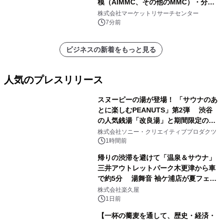
模（AlMMC、その他のMMC）・分析
レポートを発表
株式会社マーケットリサーチセンター
7分前
ビジネスの新着をもっと見る
人気のプレスリリース
スヌーピーの湯が登場！ 「サウナのあ
とに楽しむPEANUTS」第2弾 渋谷
の人気銭湯「改良湯」と期間限定のコ
1
ラボレーション サウナイキタイコラ
株式会社ソニー・クリエイティブプロダクツ
ボグッズも発売決定！
1時間前
帰りの渋滞を避けて「温泉＆サウナ」
三井アウトレットパーク木更津から車
で約5分 湯舞音 袖ケ浦店が夏フェア
2
メニューを提供
株式会社楽久屋
1日前
【一杯の蕎麦を通して、歴史・経済・