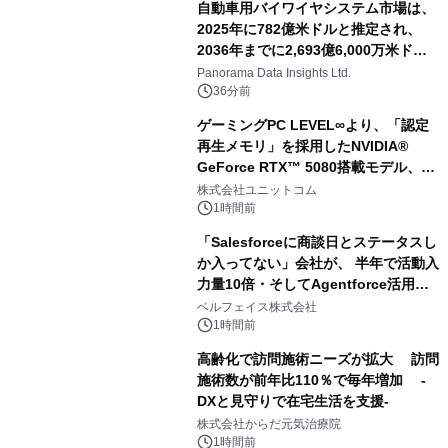
自動車用バイワイヤシステム市場は、
2025年に782億米ドルと推定され、
2036年までに2,693億6,000万米ドル
に達すると予測されており、予測期間
Panorama Data Insights Ltd.
（2026年～2036年）
36分前
ゲーミングPC LEVEL∞より、「認定
再生メモリ」を採用したNVIDIA®
GeForce RTX™ 5080搭載モデル、
NVIDIA® GeForce RTX™ 5070 Ti搭
株式会社ユニットコム
載モデルを販売開始
1時間前
「Salesforceに商談日とステータスし
か入ってない」会社が、 半年で活動入
力量10倍・そしてAgentforce活用へ
── 敷島住宅×bellSalesAI事例公開
ベルフェイス株式会社
1時間前
高齢化で訪問施術ニーズが拡大 訪問
施術数が前年比110％で毎年増加 -
DXと見守りで在宅生活を支援-
株式会社からだ元気治療院
1時間前