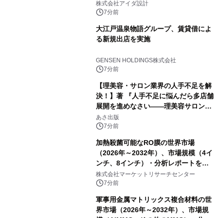
株式会社アイダ設計
7分前
大江戸温泉物語グループ、賃貸借によ
る新規出店を実施
GENSEN HOLDINGS株式会社
7分前
【理美容・サロン業界の人手不足を解
決！】著 『人手不足に悩んだら多店舗
展開を進めなさい――理美容サロン
「多店舗展開」の教科書』2026年8月
あさ出版
24日（月）発売
7分前
加熱殺菌可能なRO膜の世界市場
（2026年～2032年）、市場規模（4イ
ンチ、8インチ）・分析レポートを発
表
株式会社マーケットリサーチセンター
7分前
軍事用金属マトリックス複合材料の世
界市場（2026年～2032年）、市場規