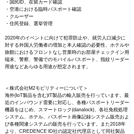
・国民ID、在留カード確認
・空港における臨時パスポート確認
・クルーザー
・住民登録、選挙管理
2020年のイベントに向けて犯罪防止や、就労人口減少に
対する外国人労働者の増加と本人確認の必要性、ホテルや
旅館におけるフロントなし営業時のお部屋チェックイン用
端末、警察、警備でのモバイルパスポート、指紋リーダー
用途などあらゆる用途が想定されます。
＜株式会社M2モビリティーについて＞
海外(IoT製品を含む)IT製品の輸入販売を行っています。最
近のインバウンド需要に対応し、各種パスポートリーダー
機器をはじめ、スマートロック(danalock)、各社免税処理
システム、ホテル、パスポート画像記録システム販売およ
び各種関連システムの販売を行っています。また2018年
より、CREDENCE ID社の認定社代理店として同社製品