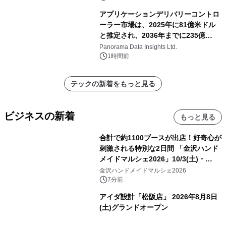
アプリケーションデリバリーコントロ
ーラー市場は、2025年に81億米ドル
と推定され、2036年までに235億
8,000万米ドルに達すると予測されて
Panorama Data Insights Ltd.
おり、予測期間（2026年～2036年）
1時間前
テックの新着をもっと見る
ビジネスの新着
もっと見る
合計で約1100ブースが出店！好奇心が
刺激される特別な2日間 「金沢ハンド
メイドマルシェ2026」10/3(土)・
10/4(日)開催
金沢ハンドメイドマルシェ2026
7分前
アイダ設計「松阪店」 2026年8月8日
(土)グランドオープン