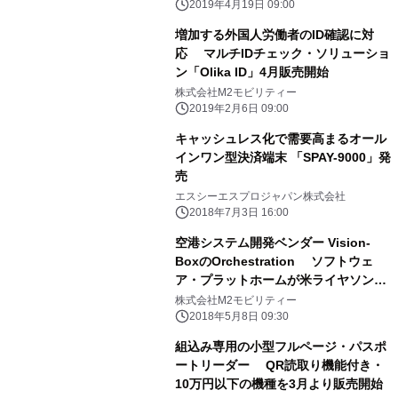
2019年4月19日 09:00
増加する外国人労働者のID確認に対
応 マルチIDチェック・ソリューショ
ン「Olika ID」4月販売開始
株式会社M2モビリティー
2019年2月6日 09:00
キャッシュレス化で需要高まるオール
インワン型決済端末 「SPAY-9000」発
売
エスシーエスプロジャパン株式会社
2018年7月3日 16:00
空港システム開発ベンダー Vision-
BoxのOrchestration ソフトウェ
ア・プラットホームが米ライヤソン大
学の Privacy by Design認証を業界で
株式会社M2モビリティー
初めて取得
2018年5月8日 09:30
組込み専用の小型フルページ・パスポ
ートリーダー QR読取り機能付き・
10万円以下の機種を3月より販売開始