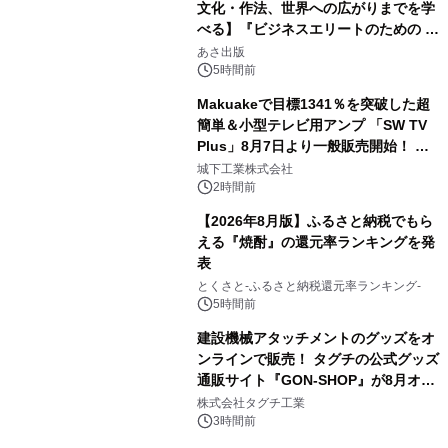
文化・作法、世界への広がりまでを学
べる】『ビジネスエリートのための 教
3
養としての蕎麦』2026年8月25日
あさ出版
（火）発売
5時間前
Makuakeで目標1341％を突破した超
簡単＆小型テレビ用アンプ 「SW TV
Plus」8月7日より一般販売開始！ ケ
4
ーブル1本つなぐだけ、テレビの音が
城下工業株式会社
ぐっと豊かに
2時間前
【2026年8月版】ふるさと納税でもら
える『焼酎』の還元率ランキングを発
表
5
とくさと-ふるさと納税還元率ランキング-
5時間前
建設機械アタッチメントのグッズをオ
ンラインで販売！ タグチの公式グッズ
通販サイト『GON-SHOP』が8月オー
6
プン
株式会社タグチ工業
3時間前