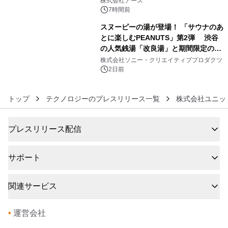
株式会社アース
7時間前
スヌーピーの湯が登場！ 「サウナのあ
とに楽しむPEANUTS」第2弾 渋谷
の人気銭湯「改良湯」と期間限定のコ
6
ラボレーション サウナイキタイコラ
株式会社ソニー・クリエイティブプロダクツ
ボグッズも発売決定！
2日前
トップ
テクノロジーのプレスリリース一覧
株式会社ユニッ
プレスリリース配信
サポート
関連サービス
•
運営会社