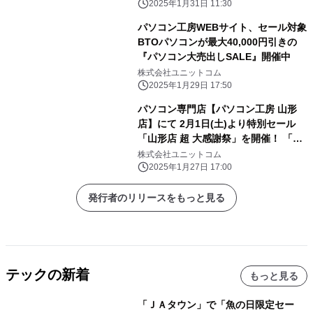
キャンペーン実施
2025年1月31日 11:30
パソコン工房WEBサイト、セール対象
BTOパソコンが最大40,000円引きの
『パソコン大売出しSALE』開催中
株式会社ユニットコム
2025年1月29日 17:50
パソコン専門店【パソコン工房 山形
店】にて 2月1日(土)より特別セール
「山形店 超 大感謝祭」を開催！ 「オ
ススメ即納パソコン」を豊富に取り揃
株式会社ユニットコム
え！ 更に「PCパーツ・周辺機器等の
2025年1月27日 17:00
セール商品」を記念プライスにてご奉
仕！
発行者のリリースをもっと見る
テックの新着
もっと見る
「ＪＡタウン」で「魚の日限定セー