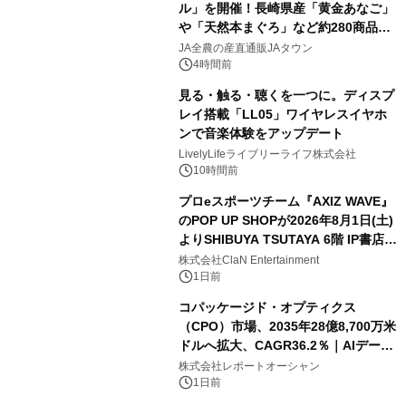
ル」を開催！長崎県産「黄金あなご」
や「天然本まぐろ」など約280商品を
販売！～毎月１０日の定例企画～
JA全農の産直通販JAタウン
4時間前
見る・触る・聴くを一つに。ディスプ
レイ搭載「LL05」ワイヤレスイヤホ
ンで音楽体験をアップデート
LivelyLifeライブリーライフ株式会社
10時間前
プロeスポーツチーム『AXIZ WAVE』
のPOP UP SHOPが2026年8月1日(土)
よりSHIBUYA TSUTAYA 6階 IP書店で
開催決定！！
株式会社ClaN Entertainment
1日前
コパッケージド・オプティクス
（CPO）市場、2035年28億8,700万米
ドルへ拡大、CAGR36.2％｜AIデータ
センター・高速光通信需要が成長を加
株式会社レポートオーシャン
速
1日前