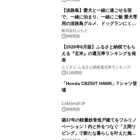
【淡路島】愛犬と一緒に過ごせる宿
で、一緒に泊まり、一緒にご飯 愛犬専
用の淡路島グルメ、ドッグランにミニ
2
プール グランピングとトレーラーハウ
株式会社ぷらど
スの2施設で
8時間前
【2026年8月版】ふるさと納税でもら
える『玄米』の還元率ランキングを発
表
3
とくさと-ふるさと納税還元率ランキング-
11時間前
「Honda CB250T HAWK」Tシャツ登
場
4
CAMSHOP.JP
8時間前
築37年の軽量鉄骨造戸建てをフルリノ
ベーション！内と外をつなぐ「土間リ
ビング」で新たな暮らしを叶えた施工
5
事例を株式会社アースが公開