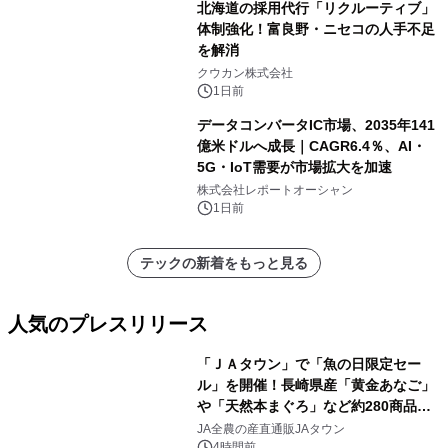
北海道の採用代行「リクルーティブ」
体制強化！富良野・ニセコの人手不足
を解消
クウカン株式会社
1日前
データコンバータIC市場、2035年141
億米ドルへ成長｜CAGR6.4％、AI・
5G・IoT需要が市場拡大を加速
株式会社レポートオーシャン
1日前
テックの新着をもっと見る
人気のプレスリリース
「ＪＡタウン」で「魚の日限定セー
ル」を開催！長崎県産「黄金あなご」
や「天然本まぐろ」など約280商品を
1
販売！～毎月１０日の定例企画～
JA全農の産直通販JAタウン
4時間前