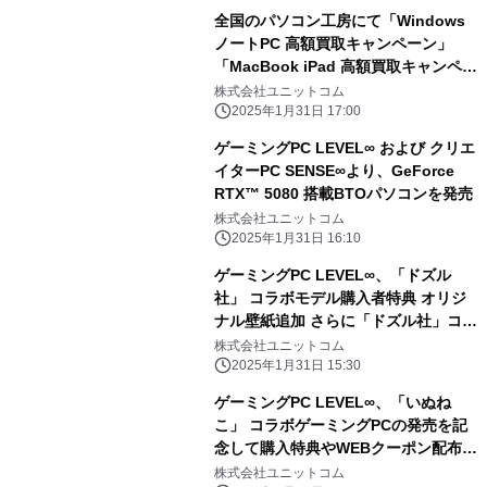
全国のパソコン工房にて「Windows
ノートPC 高額買取キャンペーン」
「MacBook iPad 高額買取キャンペー
ン」を 2月1日から2月28日まで期間限
株式会社ユニットコム
定で同時開催！ 対象商品の買取が最終
2025年1月31日 17:00
査定額から最大5,000円増額！ 「中古
ゲーミングPC LEVEL∞ および クリエ
の日」開催日なら更に10％増額！
イターPC SENSE∞より、GeForce
RTX™ 5080 搭載BTOパソコンを発売
株式会社ユニットコム
2025年1月31日 16:10
ゲーミングPC LEVEL∞、「ドズル
社」 コラボモデル購入者特典 オリジ
ナル壁紙追加 さらに「ドズル社」コラ
ボPC購入時に使える 5,000円OFF
株式会社ユニットコム
WEBクーポン配布
2025年1月31日 15:30
ゲーミングPC LEVEL∞、「いぬね
こ」 コラボゲーミングPCの発売を記
念して購入特典やWEBクーポン配布
さらに、サイン入りコラボPCが当たる
株式会社ユニットコム