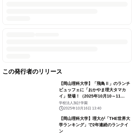
この発行者のリリース
【岡山理科大学】「飛鳥Ⅱ」のランチ
ビュッフェに「おかやま理大タマカ
イ」登場！（2025年10月10～11
日） 大阪・関西万博のフォーラムイ
学校法人加計学園
ベント
2025年10月16日 13:40
【岡山理科大学】理大が「THE世界大
学ランキング」で2年連続のランクイ
ン