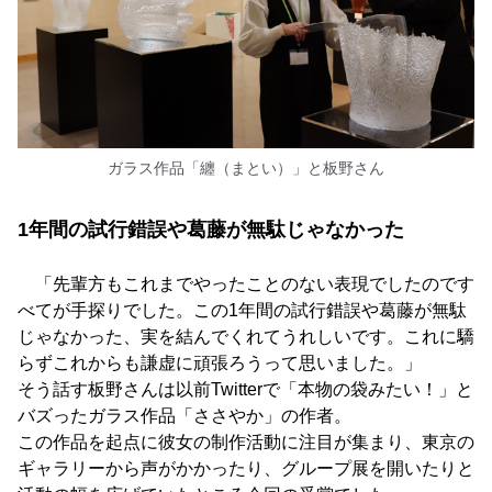
ガラス作品「纏（まとい）」と板野さん
1年間の試行錯誤や葛藤が無駄じゃなかった
「先輩方もこれまでやったことのない表現でしたのです
べてが手探りでした。この1年間の試行錯誤や葛藤が無駄
じゃなかった、実を結んでくれてうれしいです。これに驕
らずこれからも謙虚に頑張ろうって思いました。」
そう話す板野さんは以前Twitterで「本物の袋みたい！」と
バズったガラス作品「ささやか」の作者。
この作品を起点に彼女の制作活動に注目が集まり、東京の
ギャラリーから声がかかったり、グループ展を開いたりと