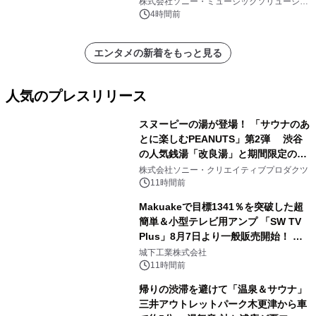
株式会社ソニー・ミュージックソリューショ
ンズ
4時間前
エンタメの新着をもっと見る
人気のプレスリリース
スヌーピーの湯が登場！ 「サウナのあ
とに楽しむPEANUTS」第2弾 渋谷
の人気銭湯「改良湯」と期間限定のコ
1
ラボレーション サウナイキタイコラ
株式会社ソニー・クリエイティブプロダクツ
ボグッズも発売決定！
11時間前
Makuakeで目標1341％を突破した超
簡単＆小型テレビ用アンプ 「SW TV
Plus」8月7日より一般販売開始！ ケ
2
ーブル1本つなぐだけ、テレビの音が
城下工業株式会社
ぐっと豊かに
11時間前
帰りの渋滞を避けて「温泉＆サウナ」
三井アウトレットパーク木更津から車