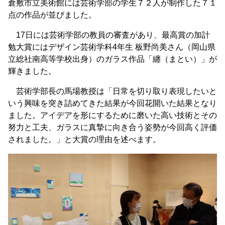
倉敷市立美術館には芸術学部の学生７２人が制作した７１
点の作品が並びました。
17日には芸術学部の教員の審査があり、最高賞の加計
勉大賞にはデザイン芸術学科4年生 板野尚美さん（岡山県
立総社南高等学校出身）のガラス作品「纏（まとい）」が
輝きました。
芸術学部長の馬場教授は「日常を切り取り表現したいと
いう興味を突き詰めてきた結果が今回花開いた結果となり
ました。アイデアを形にするために磨いた高い技術とその
努力と工夫、ガラスに真摯に向き合う姿勢が今回高く評価
されました。」と大賞の理由を述べます。