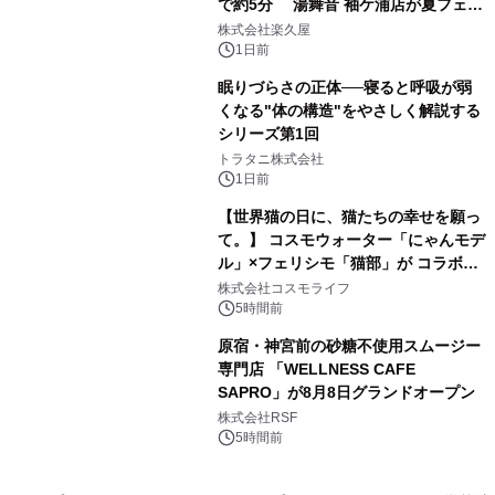
で約5分 湯舞音 袖ケ浦店が夏フェア
3
メニューを提供
株式会社楽久屋
1日前
眠りづらさの正体──寝ると呼吸が弱
くなる"体の構造"をやさしく解説する
シリーズ第1回
4
トラタニ株式会社
1日前
【世界猫の日に、猫たちの幸せを願っ
て。】 コスモウォーター「にゃんモデ
ル」×フェリシモ「猫部」が コラボキ
5
ャンペーンを実施
株式会社コスモライフ
5時間前
原宿・神宮前の砂糖不使用スムージー
専門店 「WELLNESS CAFE
SAPRO」が8月8日グランドオープン
6
株式会社RSF
5時間前