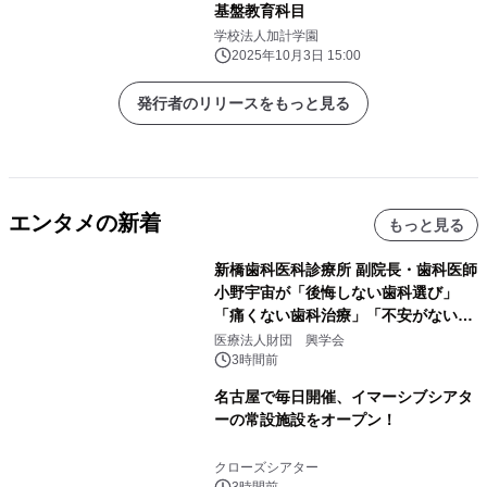
基盤教育科目
学校法人加計学園
2025年10月3日 15:00
発行者のリリースをもっと見る
エンタメの新着
もっと見る
新橋歯科医科診療所 副院長・歯科医師
小野宇宙が「後悔しない歯科選び」
「痛くない歯科治療」「不安がない治
療計画」をテーマに専門監修
医療法人財団 興学会
3時間前
名古屋で毎日開催、イマーシブシアタ
ーの常設施設をオープン！
クローズシアター
3時間前