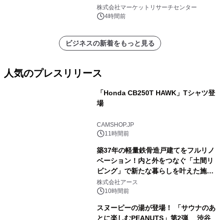
ン、3.5～5.0トン、その他）・分析レ
株式会社マーケットリサーチセンター
ポートを発表
4時間前
ビジネスの新着をもっと見る
人気のプレスリリース
「Honda CB250T HAWK」Tシャツ登
場
1
CAMSHOP.JP
11時間前
築37年の軽量鉄骨造戸建てをフルリノ
ベーション！内と外をつなぐ「土間リ
ビング」で新たな暮らしを叶えた施工
2
事例を株式会社アースが公開
株式会社アース
10時間前
スヌーピーの湯が登場！ 「サウナのあ
とに楽しむPEANUTS」第2弾 渋谷