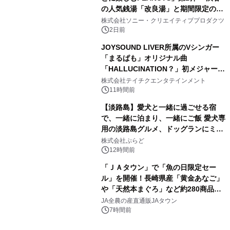
の人気銭湯「改良湯」と期間限定のコ
3
ラボレーション サウナイキタイコラ
株式会社ソニー・クリエイティブプロダクツ
ボグッズも発売決定！
2日前
JOYSOUND LIVER所属のVシンガー
「まるぱも」オリジナル曲
「HALLUCINATION？」初メジャー配
4
信リリース決定！
株式会社テイチクエンタテインメント
11時間前
【淡路島】愛犬と一緒に過ごせる宿
で、一緒に泊まり、一緒にご飯 愛犬専
用の淡路島グルメ、ドッグランにミニ
5
プール グランピングとトレーラーハウ
株式会社ぷらど
スの2施設で
12時間前
「ＪＡタウン」で「魚の日限定セー
ル」を開催！長崎県産「黄金あなご」
や「天然本まぐろ」など約280商品を
6
販売！～毎月１０日の定例企画～
JA全農の産直通販JAタウン
7時間前