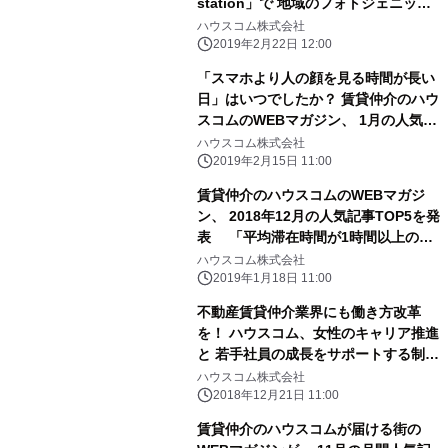
station」で 地域のフォトジェニック
なスポットを紹介
ハウスコム株式会社
2019年2月22日 12:00
「スマホより人の顔を見る時間が長い
日」はいつでしたか？ 賃貸仲介のハウ
スコムのWEBマガジン、 1月の人気記
事TOP5を発表！
ハウスコム株式会社
2019年2月15日 11:00
賃貸仲介のハウスコムのWEBマガジ
ン、 2018年12月の人気記事TOP5を発
表 「平均滞在時間が1時間以上の靴
屋のある街」が2位に！
ハウスコム株式会社
2019年1月18日 11:00
不動産賃貸仲介業界にも働き方改革
を！ ハウスコム、女性のキャリア推進
と 若手社員の成長をサポートする制度
を強化
ハウスコム株式会社
2018年12月21日 11:00
賃貸仲介のハウスコムが届ける街の