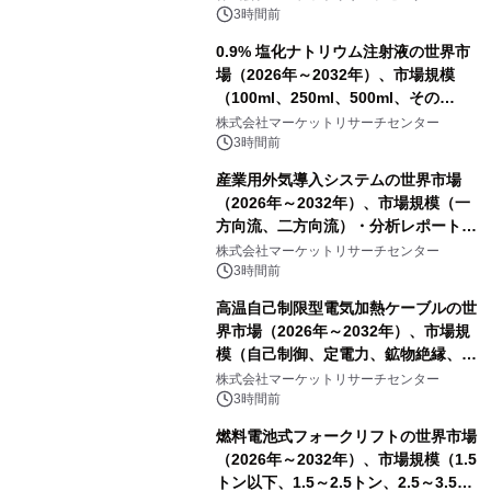
3時間前
0.9% 塩化ナトリウム注射液の世界市
場（2026年～2032年）、市場規模
（100ml、250ml、500ml、その
他）・分析レポートを発表
株式会社マーケットリサーチセンター
3時間前
産業用外気導入システムの世界市場
（2026年～2032年）、市場規模（一
方向流、二方向流）・分析レポートを
発表
株式会社マーケットリサーチセンター
3時間前
高温自己制限型電気加熱ケーブルの世
界市場（2026年～2032年）、市場規
模（自己制御、定電力、鉱物絶縁、表
皮効果）・分析レポートを発表
株式会社マーケットリサーチセンター
3時間前
燃料電池式フォークリフトの世界市場
（2026年～2032年）、市場規模（1.5
トン以下、1.5～2.5トン、2.5～3.5ト