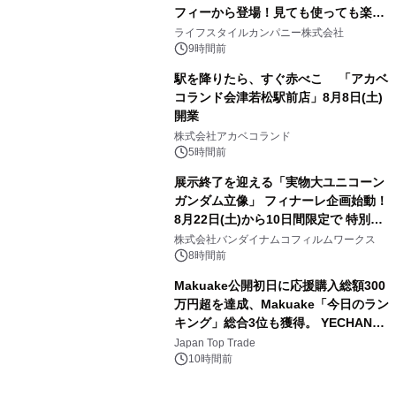
フィーから登場！見ても使っても楽し
3
い、ポップでキュートなコレクショ
ライフスタイルカンパニー株式会社
ン。
9時間前
駅を降りたら、すぐ赤べこ 「アカベ
コランド会津若松駅前店」8月8日(土)
開業
4
株式会社アカベコランド
5時間前
展示終了を迎える「実物大ユニコーン
ガンダム立像」 フィナーレ企画始動！
8月22日(土)から10日間限定で 特別映
5
像『UNICORN GUNDAM Statue ―
株式会社バンダイナムコフィルムワークス
BEYOND POSSIBILITY ―』を上映！
8時間前
Makuake公開初日に応援購入総額300
万円超を達成、Makuake「今日のラン
キング」総合3位も獲得。 YECHAN音
6
浴シンギングボウル第2弾の大型サイ
Japan Top Trade
ズ（XL・2XL・3XL）を先行販売中
10時間前