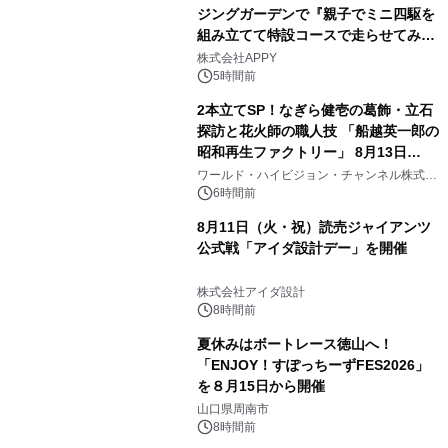
ジングガーデンで『親子でミニ四駆を
組み立てて特設コースで走らせてみよ
う！』を開催
株式会社APPY
5時間前
2本立てSP！なぎら健壱の葛飾・立石
探訪と花火師の職人技 「船越英一郎の
昭和再生ファクトリー」 8月13日
（木）よる9時～ BS12 トゥエルビで
ワールド・ハイビジョン・チャンネル株式会
社
放送
6時間前
8月11日（火・祝）読売ジャイアンツ
公式戦「アイダ設計デー」を開催
株式会社アイダ設計
8時間前
夏休みはボートレース徳山へ！
「ENJOY！すぽっちーずFES2026」
を８月15日から開催
山口県周南市
8時間前