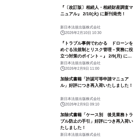
『〔改訂版〕相続人・相続財産調査マ
ニュアル』 2/10(火) に新刊発売！
新日本法規出版株式会社
2026年2月10日 10:30
『トラブル事例でわかる ドローンを
めぐる法規制とリスク管理－実務に役
立つ対策のポイント－』 2/9(月) に新
刊発売！
新日本法規出版株式会社
2026年2月9日 11:00
加除式書籍「許認可等申請マニュア
ル」好評につき再入荷いたしました！
新日本法規出版株式会社
2026年2月9日 09:10
加除式書籍「ケース別 後見業務トラ
ブル防止の手引」好評につき再入荷い
たしました！
新日本法規出版株式会社