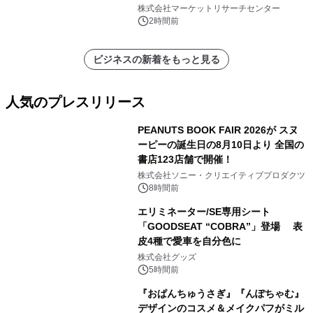
メント、その他）・分析レポートを発
株式会社マーケットリサーチセンター
表
2時間前
ビジネスの新着をもっと見る
人気のプレスリリース
PEANUTS BOOK FAIR 2026が スヌ
ーピーの誕生日の8月10日より 全国の
書店123店舗で開催！
1
株式会社ソニー・クリエイティブプロダクツ
8時間前
エリミネーター/SE専用シート
「GOODSEAT “COBRA”」登場 表
皮4種で愛車を自分色に
2
株式会社グッズ
5時間前
『おぱんちゅうさぎ』『んぽちゃむ』
デザインのコスメ＆メイクパフがミル