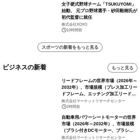
女子硬式野球チーム「TSUKUYOMI」
始動、 元プロ野球選手・砂田毅樹氏が
初代監督に就任
株式会社XOXO
10時間前
スポーツの新着をもっと見る
ビジネスの新着
もっと見る
リードフレームの世界市場（2026年～
2032年）、市場規模（プレス加工リー
ドフレーム、エッチング加工リードフ
レーム）・分析レポートを発表
株式会社マーケットリサーチセンター
2時間前
自動車用パワーシートモーターの世界
市場（2026年～2032年）、市場規模
（ブラシ付きDCモーター、ブラシレ
スDCモーター）・分析レポートを発
株式会社マーケットリサーチセンター