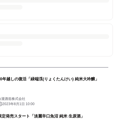
20年越しの復活「緑端渓(りょくたんけい) 純米大吟醸」
白瀧酒造株式会社
2023年8月1日 10:00
限定発売スタート「淡麗辛口魚沼 純米 生原酒」