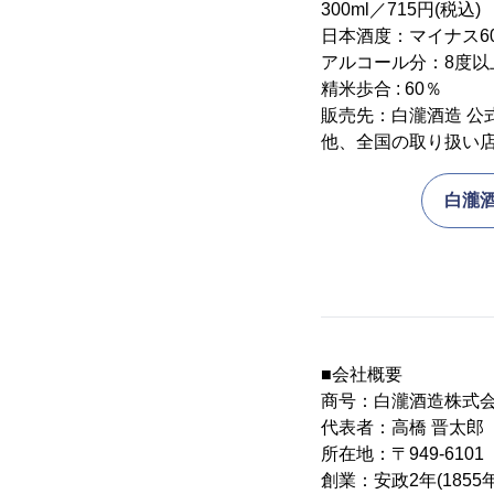
300ml／715円(税込)
日本酒度：マイナス6
アルコール分：8度以
精米歩合 : 60％
販売先：白瀧酒造 公
他、全国の取り扱い
白瀧
■会社概要
商号：白瀧酒造株式
代表者：高橋 晋太郎
所在地：〒949-61
創業：安政2年(1855年