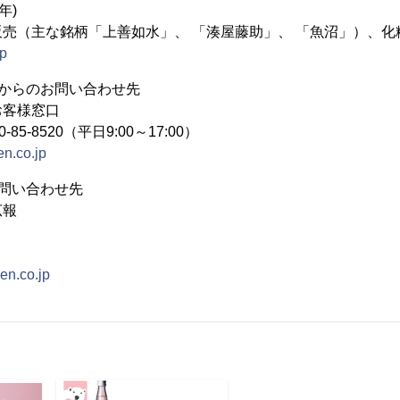
年)
売（主な銘柄「上善如水」、 「湊屋藤助」、 「魚沼」）、化
jp
からのお問い合わせ先
お客様窓口
5-8520（平日9:00～17:00）
n.co.jp
問い合わせ先
広報
en.co.jp