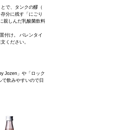
ことで、タンクの醪（
を存分に残す「にごり
に親しんだ乳酸菌飲料
位置付け。 バレンタイ
注文ください。
 Jozen」や「ロック
ールで飲みやすいので日