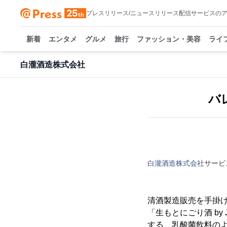
プレスリリース/ニュースリリース配信サービスの
新着
エンタメ
グルメ
旅行
ファッション・美容
ライ
白瀧酒造株式会社
バ
白瀧酒造株式会社
サービ
清酒製造販売を手掛け
「生もとにごり酒 by
する、乳酸菌飲料の