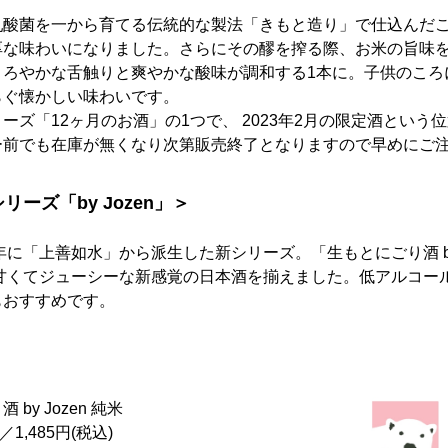
乳酸菌を一から育てる伝統的な製法「きもと造り」で仕込んだ
厚な味わいになりました。さらにその醪を搾る際、お米の旨味
まろやかな舌触りと爽やかな酸味が調和する1本に。子供のころ
らぐ懐かしい味わいです。
ーズ「12ヶ月のお酒」の1つで、 2023年2月の限定酒という
ー前でも在庫が無くなり次第販売終了となりますので早めにご
ーズ「by Jozen」＞
2022年に「上善如水」から派生した新シリーズ。「生もとにごり酒 by
」など、甘くてジューシーな新感覚の日本酒を揃えました。低アルコ
もおすすめです。
by Jozen 純米
1,485円(税込)