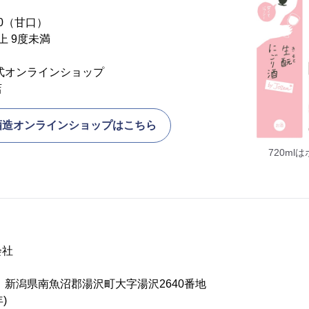
0（甘口）
上 9度未満
式オンラインショップ
店
酒造オンラインショップはこちら
720m
会社
01 新潟県南魚沼郡湯沢町大字湯沢2640番地
)