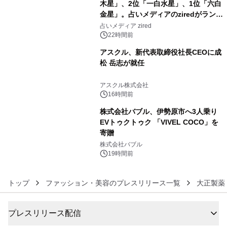
木星」、2位「一白水星」、1位「六白
金星」。占いメディアのziredがランキ
4
ングを発表
占いメディア zired
22時間前
アスクル、新代表取締役社長CEOに成
松 岳志が就任
5
アスクル株式会社
16時間前
株式会社バブル、伊勢原市へ3人乗り
EVトゥクトゥク 「VIVEL COCO」を
寄贈
6
株式会社バブル
19時間前
トップ
ファッション・美容のプレスリリース一覧
大正製薬
プレスリリース配信