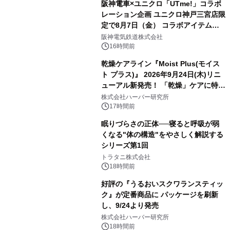
阪神電車×ユニクロ「UTme!」コラボ
レーション企画 ユニクロ神戸三宮店限
定で8月7日（金） コラボアイテムが
発売決定！
阪神電気鉄道株式会社
16時間前
乾燥ケアライン『Moist Plus(モイス
ト プラス)』 2026年9月24日(木)リニ
ューアル新発売！ 「乾燥」ケアに特化
し、ライン使いで潤いに満ちた肌へ
株式会社ハーバー研究所
17時間前
眠りづらさの正体──寝ると呼吸が弱
くなる"体の構造"をやさしく解説する
シリーズ第1回
トラタニ株式会社
18時間前
好評の『うるおいスクワランスティッ
ク』が定番商品に パッケージを刷新
し、9/24より発売
株式会社ハーバー研究所
18時間前