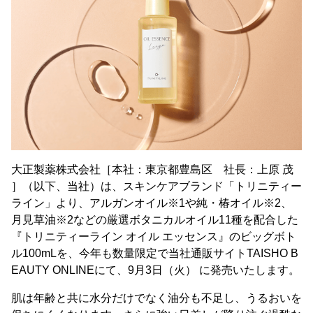
大正製薬株式会社［本社：東京都豊島区 社長：上原 茂
］（以下、当社）は、スキンケアブランド「トリニティー
ライン」より、アルガンオイル※1や純・椿オイル※2、
月見草油※2などの厳選ボタニカルオイル11種を配合した
『トリニティーライン オイル エッセンス』のビッグボト
ル100mLを、今年も数量限定で当社通販サイトTAISHO B
EAUTY ONLINEにて、9月3日（火） に発売いたします。
肌は年齢と共に水分だけでなく油分も不足し、うるおいを