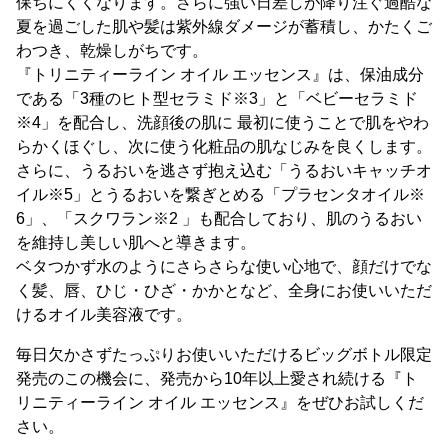
保ちにくくなります。さらに強い日差しが降り注ぐ過酷な
夏を過ごした肌や髪は紫外線ダメージが蓄積し、かたくご
わつき、乾燥しがちです。
『トリニティーライン オイル エッセンス』は、保油成分
である「3種のヒト型セラミド※3」と「ベビーセラミド
※4」を配合し、洗顔後の肌に 最初に使うことで肌をやわ
らかくほぐし、次に使う化粧品の肌なじみを良くします。
さらに、うるおいを逃さず抱え込む「うるおいキャッチオ
イル※5」とうるおいを繋ぎとめる「プラセンタオイル※
6」、「スクワラン※2 」も配合しており、肌のうるおい
を維持し美しい肌へと導きます。
ベタつかず水のようにさらさらな使い心地で、顔だけでな
く髪、唇、ひじ・ひざ・かかとなど、全身にお使いいただ
けるオイル美容液です。
毎日欠かさずたっぷりお使いいただけるビッグボトル限定
発売のこの機会に、発売から10年以上愛され続ける『ト
リニティーライン オイル エッセンス』をぜひお試しくだ
さい。