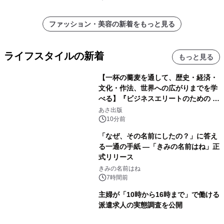
ファッション・美容の新着をもっと見る
ライフスタイルの新着
もっと見る
【一杯の蕎麦を通して、歴史・経済・
文化・作法、世界への広がりまでを学
べる】『ビジネスエリートのための 教
養としての蕎麦』2026年8月25日
あさ出版
（火）発売
10分前
「なぜ、その名前にしたの？」に答え
る一通の手紙 ―「きみの名前はね」正
式リリース
きみの名前はね
7時間前
主婦が「10時から16時まで」で働ける
派遣求人の実態調査を公開