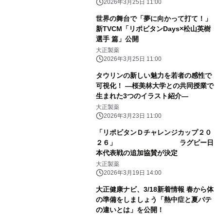
2026年3月25日 11:00
世界の舞台で「夢に向かって打て！」
新TVCM「リポビタンDays×松山英樹
選手 篇」公開
大正製薬
2026年3月25日 11:00
タウリンの新しい魅力を若者の感性で
可視化！ ―桜美林大学との共同授業で
生まれた3つのイラスト紹介―
大正製薬
2026年3月23日 11:00
「リポビタンＤチャレンジカップ２０
２６」 ラグビー日
本代表戦の追加協賛が決定
大正製薬
2026年3月19日 14:00
大正健康ナビ、3/18新着情報 春から体
の準備をしましょう「熱中症と夏バテ
の違いとは」を公開！