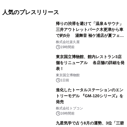
人気のプレスリリース
帰りの渋滞を避けて「温泉＆サウナ」
三井アウトレットパーク木更津から車
で約5分 湯舞音 袖ケ浦店が夏フェア
1
メニューを提供
株式会社楽久屋
19時間前
東京国立博物館、館内レストラン3店
舗をリニューアル 各店舗の詳細を発
表！
2
東京国立博物館
1日前
進化したトータルステーションのエン
トリーモデル 『GM-120シリーズ』を
発売
3
株式会社トプコン
16時間前
九星気学で占う8月の運勢、3位「三碧