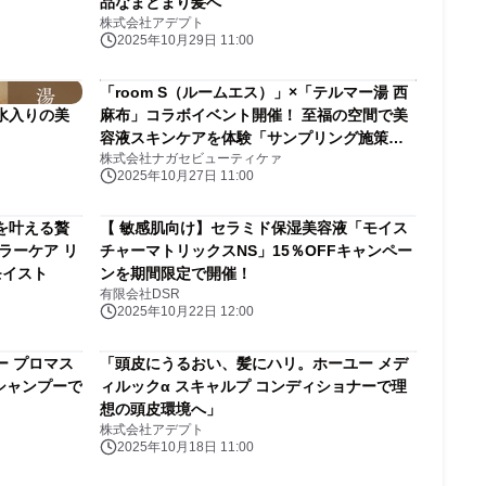
品なまとまり髪へ
株式会社アデプト
2025年10月29日 11:00
「room S（ルームエス）」×「テルマー湯 西
水入りの美
麻布」コラボイベント開催！ 至福の空間で美
容液スキンケアを体験「サンプリング施策」
株式会社ナガセビューティケァ
や「肌チェック」を実施
2025年10月27日 11:00
を叶える贅
【 敏感肌向け】セラミド保湿美容液「モイス
ラーケア リ
チャーマトリックスNS」15％OFFキャンペー
モイスト
ンを期間限定で開催！
有限会社DSR
2025年10月22日 12:00
ー プロマス
「頭皮にうるおい、髪にハリ。ホーユー メデ
シャンプーで
ィルックα スキャルプ コンディショナーで理
想の頭皮環境へ」
株式会社アデプト
2025年10月18日 11:00