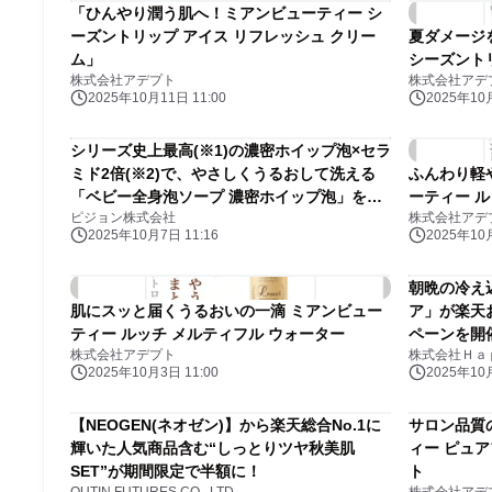
「ひんやり潤う肌へ！ミアンビューティー シ
ーズントリップ アイス リフレッシュ クリー
夏ダメージ
ム」
シーズント
株式会社アデプト
株式会社アデ
2025年10月11日 11:00
2025年10月
シリーズ史上最高(※1)の濃密ホイップ泡×セラ
ミド2倍(※2)で、やさしくうるおして洗える
ふんわり軽
「ベビー全身泡ソープ 濃密ホイップ泡」を新
ーティー ル
ピジョン株式会社
株式会社アデ
発売
2025年10月7日 11:16
2025年10月
朝晩の冷え
肌にスッと届くうるおいの一滴 ミアンビュー
ア」が楽天
ティー ルッチ メルティフル ウォーター
ペーンを開
株式会社アデプト
株式会社Ｈａ
2025年10月3日 11:00
2025年10月
【NEOGEN(ネオゼン)】から楽天総合No.1に
サロン品質
輝いた人気商品含む“しっとりツヤ秋美肌
ィー ピュ
SET”が期間限定で半額に！
ト