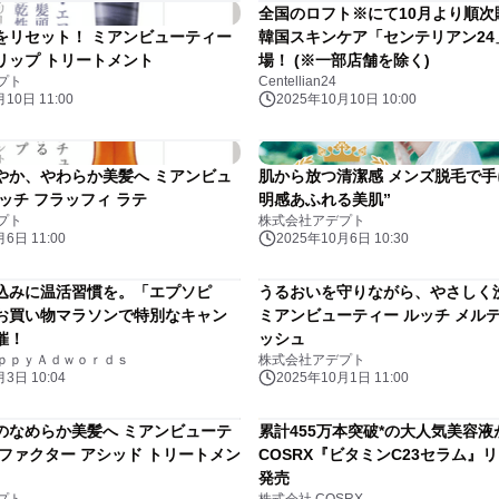
全国のロフト※にて10月より順次
をリセット！ ミアンビューティー
韓国スキンケア「センテリアン24
リップ トリートメント
場！ (※一部店舗を除く)
プト
Centellian24
10日 11:00
2025年10月10日 10:00
やか、やわらか美髪へ ミアンビュ
肌から放つ清潔感 メンズ脱毛で手
ッチ フラッフィ ラテ
明感あふれる美肌”
プト
株式会社アデプト
6日 11:00
2025年10月6日 10:30
込みに温活習慣を。「エプソピ
うるおいを守りながら、やさしく
お買い物マラソンで特別なキャン
ミアンビューティー ルッチ メルテ
催！
ッシュ
ｐｐｙＡｄｗｏｒｄｓ
株式会社アデプト
3日 10:04
2025年10月1日 11:00
のなめらか美髪へ ミアンビューテ
累計455万本突破*の大人気美容
アファクター アシッド トリートメン
COSRX『ビタミンC23セラム』
発売