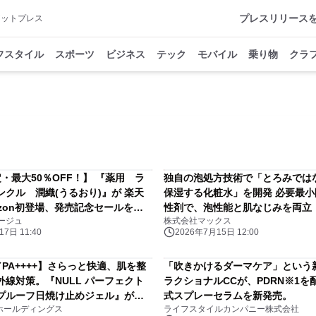
プレスリリース
アットプレス
フスタイル
スポーツ
ビジネス
テック
モバイル
乗り物
クラ
・最大50％OFF！】 『薬用 ラ
独自の泡処方技術で「とろみでは
ンクル 潤織(うるおり)』が 楽天
保湿する化粧水」を開発 必要最
azon初登場、発売記念セールを開
性剤で、泡性能と肌なじみを両立
ージュ
株式会社マックス
7日 11:40
2026年7月15日 12:00
+／PA++++】さらっと快適、肌を整
「吹きかけるダーマケア」という
外線対策。『NULL パーフェクト
ラクショナルCCが、PDRN※1を
プルーフ日焼け止めジェル』がリ
式スプレーセラムを新発売。
Oホールディングス
ライフスタイルカンパニー株式会社
発売