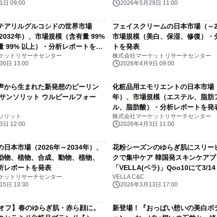
日 09:00
2026年5月29日 11:00
テアリルグルコシドの世界市場
フェイスクリームの日本市場（～2
～2032年）、市場規模（含有量 99%
市場規模（美白、保湿、修復）・
 99% 以上）・分析レポートを発
トを発表
ケットリサーチセンター
株式会社マーケットリサーチセンター
0日 13:00
2026年4月9日 09:00
声から生まれた新発想のピーリン
化粧品用エモリエントの日本市場（
「サンソリット ウルピールフォー
年）、市場規模（エステル、脂肪
ル、脂肪酸）・分析レポートを発
ソリット
株式会社マーケットリサーチセンター
日 12:00
2026年4月3日 11:00
日本市場（2026年～2034年）、
花粉シーズンのゆらぎ肌にスリー
動物、植物、合成、動物、植物、
クで集中ケア 韓国発スキンケアブ
析レポートを発表
「VELLA(ベラ)」Qoo10にて3/14
ケットリサーチセンター
VELLA C&C
セール開催
5日 13:30
2026年3月13日 17:00
％オフ】春のゆらぎ肌・赤ら顔に。
新登場！『おっぱい想いの美白ボ