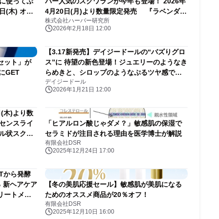
緒に使ってぷ
バー人気のスクワランが今年も登場！ 2026年
日(木) オン
4月20日(月)より数量限定発売 『ラベンダー
株式会社ハーバー研究所
スクワラン』
2026年2月18日 12:00
【3.17新発売】デイジードールの“バズりグロ
セット」が
ス”に 待望の新色登場！ジュエリーのようなき
にGET
らめきと、シロップのようなぷるツヤ感で旬
デイジードール
の唇へ！
2026年1月21日 12:00
(木)より数
センスライ
「ヒアルロン酸じゃダメ？」敏感肌の保湿で
ェル状スクワ
セラミドが注目される理由を医学博士が解説
有限会社DSR
2025年12月24日 17:00
Tから発酵
 新ヘアケア
【冬の美肌応援セール】敏感肌が美肌になる
リートメン
ためのオススメ商品が20％オフ！
有限会社DSR
より発売
2025年12月10日 16:00