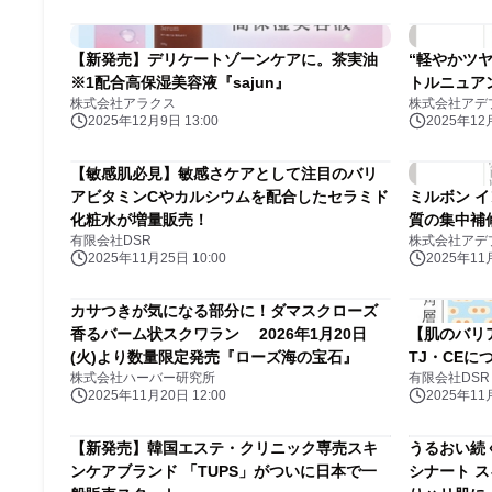
【新発売】デリケートゾーンケアに。茶実油
“軽やかツヤ
※1配合高保湿美容液『sajun』
トルニュア
株式会社アラクス
株式会社アデ
2025年12月9日 13:00
2025年12月
【敏感肌必見】敏感さケアとして注目のバリ
アビタミンCやカルシウムを配合したセラミド
ミルボン 
化粧水が増量販売！
質の集中補
有限会社DSR
株式会社アデ
2025年11月25日 10:00
2025年11月
カサつきが気になる部分に！ダマスクローズ
香るバーム状スクワラン 2026年1月20日
【肌のバリ
(火)より数量限定発売『ローズ海の宝石』
TJ・CE
株式会社ハーバー研究所
有限会社DSR
2025年11月20日 12:00
2025年11月
【新発売】韓国エステ・クリニック専売スキ
うるおい続
ンケアブランド 「TUPS」がついに日本で一
シナート 