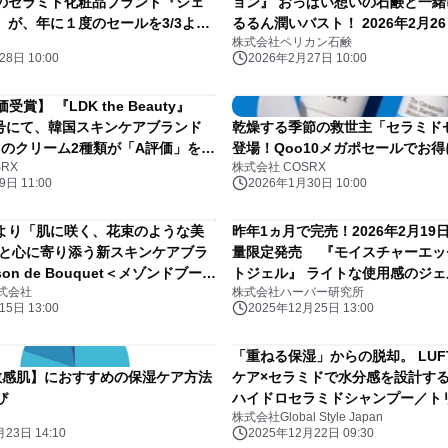
のセラミド化粧品ブランド『シェ
ョン』 おっぱい想いの石鹸と一
』が、年に１度のセールを3/3より
るるん潤いバスト！ 2026年2月26
株式会社ペリカン石鹸
ラインショップ先行発売スタート
8日 10:00
2026年2月27日 10:00
受賞】 『LDK the Beauty』
月号にて、韓国スキンケアブランド
乾燥する季節の救世主「セラミド
」のクリーム2種類が「A評価」をダ
登場！Qoo10メガポセールでお得
RX
株式会社 COSRX
日 11:00
2026年1月30日 10:00
より「肌に咲く、花束のような美
昨年1ヵ月で完売！2026年2月19日
肌と心に寄り添う新スキンケアブラ
量限定発売 『モイスチャーエッ
on de Bouquet＜メゾンドブーケ
トジェル』 ライトな使用感のジ
式会社
株式会社ハーバー研究所
ー！ 第1弾商品「プロテクトデイク
ランが再登場！
5日 13:00
2025年12月25日 13:00
26年2月15日発売開始！
「重ねる保湿」からの脱却。 LUF
敏感肌】におすすめの保湿ケア方法
ケア×セラミドで水分感を設計する
び
ハイドロセラミドシャンプー／ト
株式会社Global Style Japan
ト登場。 12/22より各ECモール
23日 14:10
2025年12月22日 09:30