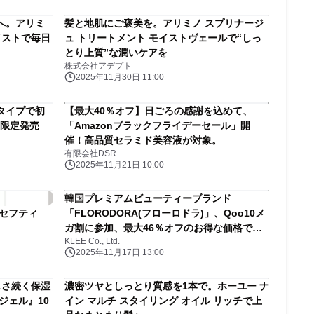
へ。アリミ
髪と地肌にご褒美を。アリミノ スプリナージ
イストで毎日
ュ トリートメント モイストヴェールで“しっ
とり上質”な潤いケアを
株式会社アデプト
2025年11月30日 11:00
タイプで初
【最大40％オフ】日ごろの感謝を込めて、
量限定発売
「Amazonブラックフライデーセール」開
催！高品質セラミド美容液が対象。
有限会社DSR
2025年11月21日 10:00
韓国プレミアムビューティーブランド
セフティ
「FLORODORA(フローロドラ)」、Qoo10メ
ガ割に参加、最大46％オフのお得な価格で販
KLEE Co., Ltd.
売！
2025年11月17日 13:00
しさ続く保湿
濃密ツヤとしっとり質感を1本で。ホーユー ナ
ジェル』10
イン マルチ スタイリング オイル リッチで上