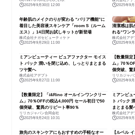
OUTIN FUTURES CO., LTD.
株式会社アデ
2025年9月30日 12:00
2025年9月3
年齢肌のメイクのりが変わる “バリア機能”に
着目した美容液スキンケア「room S（ルーム
清潔感は肌
エス）」14日間お試しキットが新登場
れる“ワン
株式会社ナガセビューティケァ
株式会社アデ
2025年9月29日 11:00
2025年9月2
ミアンビューティー ピュアファクター モイス
【数量限定】
ト パック 潤いを閉じ込め、しっとりまとまる
ム」70％O
ツヤ髪へ
個突破、驚
株式会社アデプト
リリカジャパ
2025年9月27日 11:00
2025年9月2
【数量限定】「i&Rino オールインワンクリー
ミアンビュ
ム」70％OFFの税込4,000円 セール初日で50
ト パック 潤い集中補修で、毛先までしっとり
個突破、驚異のリピート率90％
まとまる髪
リリカジャパン合同会社
株式会社アデ
2025年9月24日 10:31
2025年9月2
旅先のスキンケアにもおすすめの手軽なオー
【ルベル イ