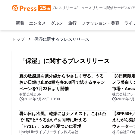
プレスリリース/ニュースリリース配信サービスの
新着
エンタメ
グルメ
旅行
ファッション・美容
ライ
トップ
保湿に関するプレスリリース
「
保湿
」に関するプレスリリース
夏の敏感肌を紫外線からやさしく守る、うる
【8日間限定
おい日焼け止め2種を各300円で試せるキャン
メラ美白リ
ペーンを7月23日より開催
市場・Am
有限会社DSR
株式会社フレ
催！
2026年7月22日 10:00
2026年7月1
暑い日は冷風、乾燥にはナノミスト。これ1台
【SPF50
で“涼”と“うるおい”を同時に叶える
えながら紫
「FY31」、2026年夏ついに登場
ウォーター
LivelyLifeライブリーライフ株式会社
株式会社G.
ニューアル