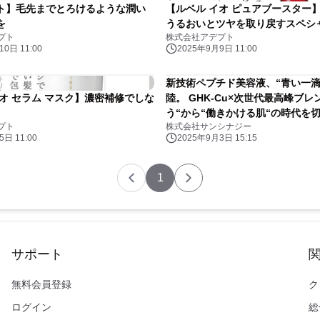
ト】毛先までとろけるような潤い
【ルベル イオ ピュアブースター
を
うるおいとツヤを取り戻すスペシ
プト
株式会社アデプト
0日 11:00
2025年9月9日 11:00
新技術ペプチド美容液、“青い一滴
イオ セラム マスク】濃密補修でしな
陸。 GHK-Cu×次世代最高峰ブレ
う“から“働きかける肌“の時代を
プト
株式会社サンシナジー
日 11:00
2025年9月3日 15:15
1
サポート
無料会員登録
ク
ログイン
総