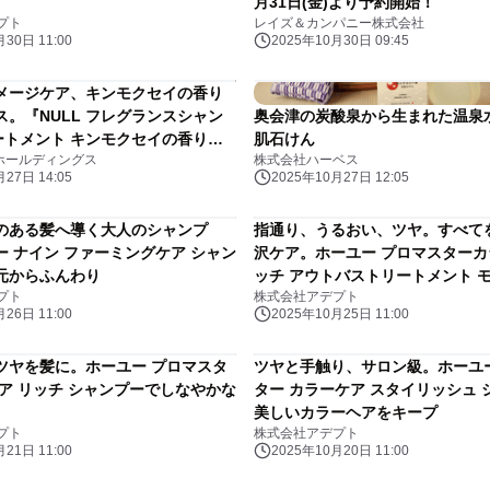
月31日(金)より予約開始！
プト
レイズ＆カンパニー株式会社
30日 11:00
2025年10月30日 09:45
メージケア、キンモクセイの香り
ス。『NULL フレグランスシャン
奥会津の炭酸泉から生まれた温泉
ートメント キンモクセイの香り』
肌石けん
Oホールディングス
株式会社ハーベス
より発売開始
27日 14:05
2025年10月27日 12:05
のある髪へ導く大人のシャンプ
指通り、うるおい、ツヤ。すべて
ー ナイン ファーミングケア シャン
沢ケア。ホーユー プロマスターカ
元からふんわり
ッチ アウトバストリートメント 
プト
株式会社アデプト
26日 11:00
2025年10月25日 11:00
ツヤを髪に。ホーユー プロマスタ
ツヤと手触り、サロン級。ホーユ
ケア リッチ シャンプーでしなやかな
ター カラーケア スタイリッシュ 
美しいカラーヘアをキープ
プト
株式会社アデプト
21日 11:00
2025年10月20日 11:00