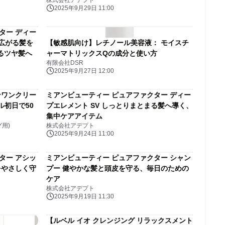
株式会社アデプト
2025年9月29日 11:00
ター ディー
【敏感肌向け】レチノール美容液： モイスチ
るツヤ髪へ
ャーマトリックスQの成分と使い方
有限会社DSR
2025年9月27日 12:00
ンワンクリー
ミアンビューティー ピュアファクター ディー
ール初日で50
プエレメント SV しっとりまとまる髪へ導く、
集中ケアアイテム
用)
株式会社アデプト
2025年9月24日 11:00
ター アシッ
ミアンビューティー ピュアファクター シャン
プー 健やかな髪と頭皮を守る、毎日のための
ケア
株式会社アデプト
2025年9月19日 11:30
【ルベル イオ クレンジング リラックスメント