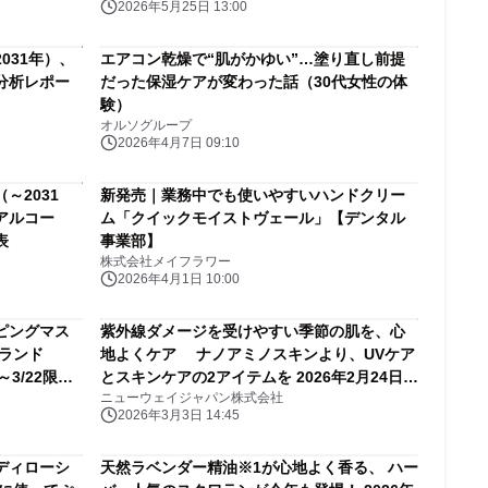
2026年5月25日 13:00
031年）、
エアコン乾燥で“肌がかゆい”…塗り直し前提
分析レポー
だった保湿ケアが変わった話（30代女性の体
験）
オルソグループ
2026年4月7日 09:10
～2031
新発売｜業務中でも使いやすいハンドクリー
アルコー
ム「クイックモイストヴェール」【デンタル
表
事業部】
株式会社メイフラワー
2026年4月1日 10:00
ピングマス
紫外線ダメージを受けやすい季節の肌を、心
ランド
地よくケア ナノアミノスキンより、UVケア
～3/22限定
とスキンケアの2アイテムを 2026年2月24日か
ニューウェイジャパン株式会社
ら同時発売中
2026年3月3日 14:45
ディローシ
天然ラベンダー精油※1が心地よく香る、 ハー