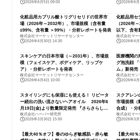
2026年6月5日 09:00
2026年6月1
化粧品用カプリル酸トリグリセリドの世界市
化粧品用セ
場（2026年～2032年）、市場規模（含有量
（2026年
≤99%、含有量 ＞99%）・分析レポートを発表
以下、含有量
株式会社マーケットリサーチセンター
株式会社マー
表
2026年4月30日 14:30
2026年4月3
スキンケアの日本市場（～2031年）、市場規
医療機関の
模（フェイスケア、ボディケア、リップケ
グ泡洗顔 
ア）・分析レポートを発表
ム」新発売
株式会社マーケットリサーチセンター
株式会社サン
2026年4月4日 10:00
2026年4月3
スタイリングにも保湿にも使える！ リピータ
スクアレンの
ー続出の洗い流さないヘアオイル 2026年6
市場規模（
月19日(金)より数量限定発売 『さらさらしっ
合成）・分
株式会社ハーバー研究所
株式会社マー
とりヘアオイル』
2026年3月30日 15:00
2026年3月1
【最大40％オフ】春のゆらぎ敏感肌・赤ら敏
【最大40