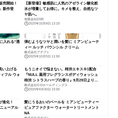
販売開始！
【新登場】敏感肌に人気のアゼライン酸化粧
」新作登
水が増量してお得に。キメを整え、自然なツ
ヤ肌へ。
有限会社DSR
2025年10月9日 13:10
に入れる“透
弾むようなツヤと潤いを髪に ミアンビューテ
ィー ルッチ バウンシル クリーム
株式会社アデプト
2025年10月5日 11:00
洗い上げる
もうニオイで悩まない。柿渋エキス※1配合
ィフル ウォ
『NULL 薬用フレグランスボディウォッシュ
柿渋 シトラスハーブの香り』9月29日より発
株式会社G.Oホールディングス
売開始
2025年9月30日 15:00
液が進化！
髪にうるおいのベールを ミアンビューティー
リニューアル
ピュアファクター ウォータートリートメント
NA