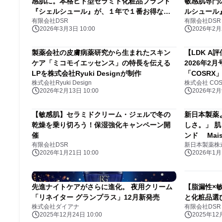
感肌に。本格ヒト型セラミド化粧品ブランド
敏感肌専門
『シェルシュール』が、１年で１番お得なセ
ルシュール
有限会社DSR
有限会社DSR
ールを本日より開催いたしました。
開催。
2026年3月3日 10:00
2026年2月2
製薬会社の皮膚病薬研究から生まれたスキン
【LDK A評価
ケア「ミコモイエッセンス」の特長を伝える
2026年2
LPを株式会社Ryuki Designが制作
「COSRX
株式会社Ryuki Design
株式会社 COS
ブル受賞！
2026年2月13日 10:00
2026年2月9
【敏感肌】セラミドクリーム・ジェルで冬の
新日本製薬
乾燥を乗り切ろう！保湿強化キャンペーン開
しさ。」 
催
ンド Mais
有限会社DSR
新日本製薬株
＞がデビュ
2026年1月21日 10:00
2026年1月1
リーム」20
先進ナイトケアがさらに進化。 夜用クリーム
【脂漏性×
「リネイター グランプラス」12月新発売
と化粧品選
株式会社ダイアナ
有限会社DSR
2025年12月24日 10:00
2025年12月