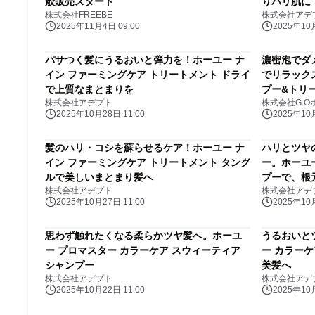
般販売スタート
りハリ肌に
株式会社FREEBE
株式会社アデ
2025年11月4日 09:00
2025年10月
パサつく髪にうるおいと弾力を！ホーユー ナ
濃密泡でダ
イン ファーミングケア トリートメント ドライ
でリラック
で上質なまとまりを
プー&トリ
株式会社アデプト
株式会社G.
10月27日
2025年10月28日 11:00
2025年10月
髪のハリ・コシを蘇らせるケア！ホーユー ナ
ハリとツヤ
イン ファーミングケア トリートメント タング
ー。ホーユ
ルで美しいまとまり髪へ
プーで、根
株式会社アデプト
株式会社アデ
2025年10月27日 11:00
2025年10月
思わず触れたくなる柔らかツヤ髪へ。ホーユ
うるおいと
ー プロマスター カラーケア スウィーティア
ー カラー
シャンプー
美髪へ
株式会社アデプト
株式会社アデ
2025年10月22日 11:00
2025年10月