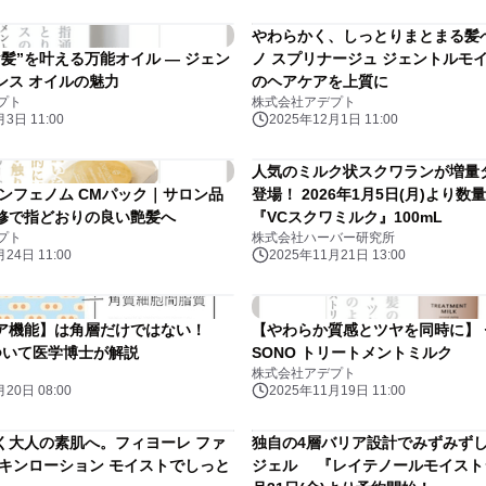
やわらかく、しっとりまとまる髪
髪”を叶える万能オイル — ジェン
ノ スプリナージュ ジェントルモ
ンス オイルの魅力
のヘアケアを上質に
プト
株式会社アデプト
3日 11:00
2025年12月1日 11:00
人気のミルク状スクワランが増量
インフェノム CMパック｜サロン品
登場！ 2026年1月5日(月)より数
修で指どおりの良い艶髪へ
『VCスクワミルク』100mL
プト
株式会社ハーバー研究所
24日 11:00
2025年11月21日 13:00
ア機能】は角層だけではない！
【やわらか質感とツヤを同時に】 
について医学博士が解説
SONO トリートメントミルク
株式会社アデプト
20日 08:00
2025年11月19日 11:00
く大人の素肌へ。フィヨーレ ファ
独自の4層バリア設計でみずみず
スキンローション モイストでしっと
ジェル 『レイテノールモイスト