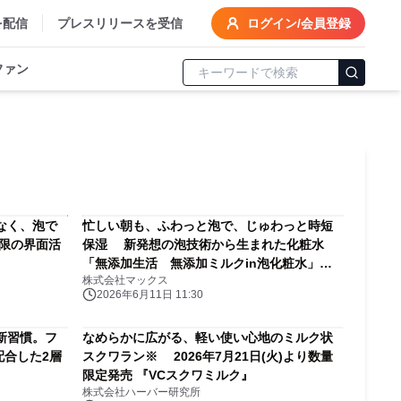
を配信
プレスリリースを受信
ログイン/会員登録
ファン
なく、泡で
忙しい朝も、ふわっと泡で、じゅわっと時短
小限の界面活
保湿 新発想の泡技術から生まれた化粧水
「無添加生活 無添加ミルクin泡化粧水」
株式会社マックス
2026年6月11日にAmazonにて先行発売
2026年6月11日 11:30
新習慣。フ
なめらかに広がる、軽い使い心地のミルク状
配合した2層
スクワラン※ 2026年7月21日(火)より数量
限定発売 『VCスクワミルク』
株式会社ハーバー研究所