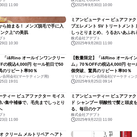
プト
株式会社 COSRX
0日 11:00
2025年9月30日 10:00
ミアンビューティー ピュアファク
から始まる！ メンズ脱毛で手に入
プエレメント SV トリートメント 広がる髪を
ランク上”の美肌
しっとりまとめ、うるおいあふれ
プト
株式会社アデプト
9日 10:30
2025年9月28日 11:00
「i&Rino オールインワンクリー
【数量限定】「i&Rino オールイ
FFの税込4,000円 セール初日で50
ム」70％OFFの税込4,000円 セ
異のリピート率90％
個突破、驚異のリピート率90％
ン合同会社(マーケティング用)
リリカジャパン合同会社(マーケティング
5日 19:01
2025年9月25日 09:14
ーティー ピュアファクター モイス
ミアンビューティー ピュアファク
ド シャンプー 弱酸性で髪と頭皮をやさしく守
へ
る、毎日のケア
プト
株式会社アデプト
3日 11:00
2025年9月22日 11:00
オ クリーム メルトリペア ヘアト