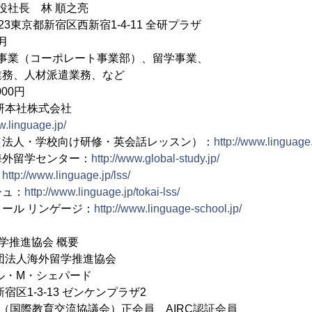
役社長 林 順之亮
023東京都新宿区西新宿1-4-11 全研プラザ
月
修事業（コーポレート事業部）、留学事業、
業務、人材派遣業務、など
000円
研本社株式会社
w.linguage.jp/
（法人・学校向け研修・英会話レッスン）：
http://www.linguage.
海外留学センター：
http://www.global-study.jp/
：
http://www.linguage.jp/lss/
シュ：
http://www.linguage.jp/tokai-lss/
ール リンゲージ：
http://www.linguage-school.jp/
学推進協会 概要
法人海外留学推進協会
・M・シェパード
1-3-13 ゼンケンプラザ2
A（国際教育交流協議会）正会員、AIRC認証会員