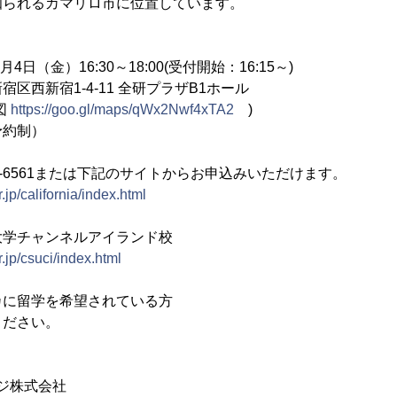
知られるカマリロ市に位置しています。
日（金）16:30～18:00(受付開始：16:15～)
西新宿1-4-11 全研プラザB1ホール
図
https://goo.gl/maps/qWx2Nwf4xTA2
)
約制）
23-6561または下記のサイトからお申込みいただけます。
.jp/california/index.html
大学チャンネルアイランド校
.jp/csuci/index.html
カに留学を希望されている方
ください。
ジ株式会社