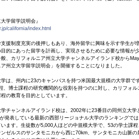
立大学留学説明会』
.jp/california/index.html
学支援制度充実の後押しもあり、海外留学に興味を示す学生が
の目的にあった留学を計画し、実現させるために必要な情報が
般、カリフォルニア州立大学チャンネルアイランド校からMayumi
ニア州立大学留学説明会」を開催することになりました。
大学は、州内に23のキャンパスを持つ米国最大規模の大学群で
課程、博士課程の研究機関的な役割を持つのに対し、カリフォル
課程の教育を目的としています。
学チャンネルアイランド校は、2002年に23番目の同州立大
ews誌が発表している最新の西部リージョナル大学のランキングで
います。生徒数が5,000人ほどの中規模大学で、53の学士課
ンゼルスのサンタモニカから西に70km、サンタモニカ山脈の