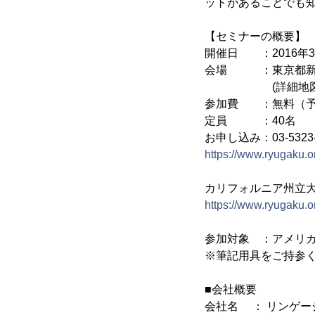
ットがあることでも
【セミナーの概要】
開催日 ：2016年3月4
会場 ：東京都新宿区
(詳細地
参加費 ：無料（予
定員 ：40名
お申し込み：03-53
https://www.ryugaku.or
カリフォルニア州立
https://www.ryugaku.or
参加対象 ：アメリ
※筆記用具をご持参
■会社概要
会社名 ： リンゲー