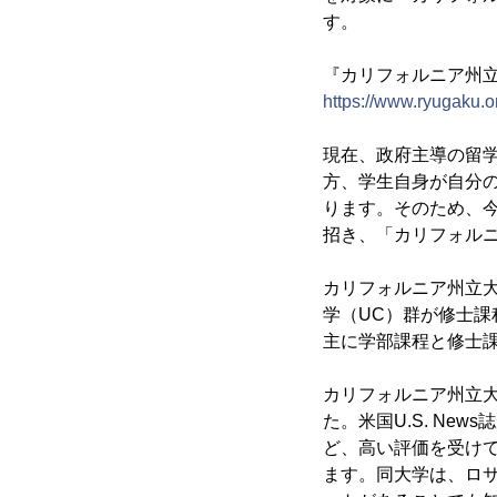
す。
『カリフォルニア州
https://www.ryugaku.or
現在、政府主導の留
方、学生自身が自分
ります。そのため、今
招き、「カリフォル
カリフォルニア州立
学（UC）群が修士
主に学部課程と修士
カリフォルニア州立大
た。米国U.S. N
ど、高い評価を受けて
ます。同大学は、ロサ