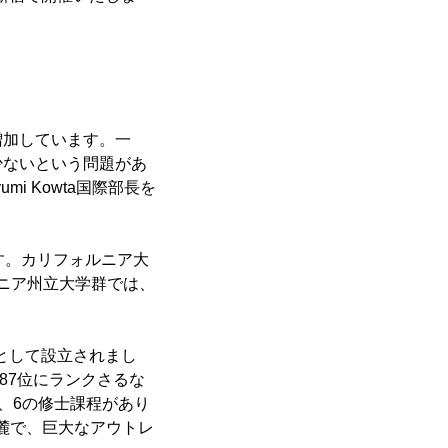
増加しています。一
少ないという問題があ
 Kowta国際部長を
す。カリフォルニア大
ニア州立大学群では、
学として設立されまし
は87位にランクさるな
程、6の修士課程があり
麓で、巨大なアウトレ