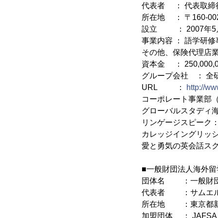
代表者 ： 代表取締
所在地 ： 〒160-0
設立 ： 2007年5
事業内容 ： 語学研
その他、保険代理店
資本金 ： 250,000,
グループ会社 ： 全
URL ：
http://ww
コーポレート事業部
グローバルスタディ
リンゲージスピーク
カレッジイングリッ
愛と勇気の英会話スク
■一般財団法人海外留
団体名 ：一般財団
代表者 ：サムエル
所在地 ：東京都新宿区
加盟団体 ： JAFS