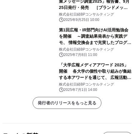
業メッセージ調査2025」報告書、9月
25日発行・発売 ［ブランドメッセ
ージ部門］ メッセージ好感度は、「こ
株式会社日経BPコンサルティング
ころとからだに、おいしいものを。」
2025年9月25日 10:00
(ダイドードリンコ)が2年連続で首位
第1回広報・IR部門向けAI活用勉強会
［パーパス部門］ パーパス実践度は、
を開催 ～調査結果発表から実践デ
大創産業(ダイソー)が首位。 第2位に
モ、 情報交換会まで充実したプログラ
ワークマン、第3位にタカラトミーが
ムを実施～
株式会社日経BPコンサルティング
続く
2025年7月8日 11:00
「大学広報メディアアワード 2025」
開催 各大学の個性や取り組みが集結
する本アワードを通じて、 広報活動の
活性化へ
株式会社日経BPコンサルティング
2025年7月1日 14:00
発行者のリリースをもっと見る