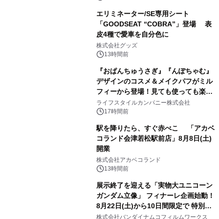
エリミネーター/SE専用シート
「GOODSEAT “COBRA”」登場 表
皮4種で愛車を自分色に
2
株式会社グッズ
13時間前
『おぱんちゅうさぎ』『んぽちゃむ』
デザインのコスメ＆メイクパフがミル
フィーから登場！見ても使っても楽し
3
い、ポップでキュートなコレクショ
ライフスタイルカンパニー株式会社
ン。
17時間前
駅を降りたら、すぐ赤べこ 「アカベ
コランド会津若松駅前店」8月8日(土)
開業
4
株式会社アカベコランド
13時間前
展示終了を迎える「実物大ユニコーン
ガンダム立像」 フィナーレ企画始動！
8月22日(土)から10日間限定で 特別映
5
像『UNICORN GUNDAM Statue ―
株式会社バンダイナムコフィルムワークス