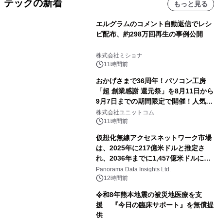
テックの新着
もっと見る
エルグラムのコメント自動返信でレシ
ピ配布、約298万回再生の事例公開
株式会社ミショナ
11時間前
おかげさまで36周年！パソコン工房
「超 創業感謝 還元祭」を8月11日から
9月7日までの期間限定で開催！人気の
ゲーミングPCや高性能ノートPCなど
株式会社ユニットコム
対象iiyama PCのご購入で最大3万円分
11時間前
相当を還元
仮想化無線アクセスネットワーク市場
は、2025年に217億米ドルと推定さ
れ、2036年までに1,457億米ドルに達
すると予測されており、予測期間
Panorama Data Insights Ltd.
（2026年～2036年）
12時間前
令和8年熊本地震の被災地医療を支
援 『今日の臨床サポート』を無償提
供