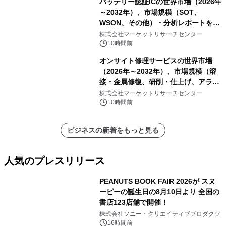
バッテリー認証ICの世界市場（2026年
～2032年）、市場規模（SOT、
WSON、その他）・分析レポートを発
表
株式会社マーケットリサーチセンター
10時間前
オンサイト修理サービスの世界市場
（2026年～2032年）、市場規模（溶
接・金属修復、研削・仕上げ、アライ
メント、その他）・分析レポートを発
株式会社マーケットリサーチセンター
表
10時間前
ビジネスの新着をもっと見る
人気のプレスリリース
PEANUTS BOOK FAIR 2026が スヌ
ーピーの誕生日の8月10日より 全国の
書店123店舗で開催！
1
株式会社ソニー・クリエイティブプロダクツ
16時間前