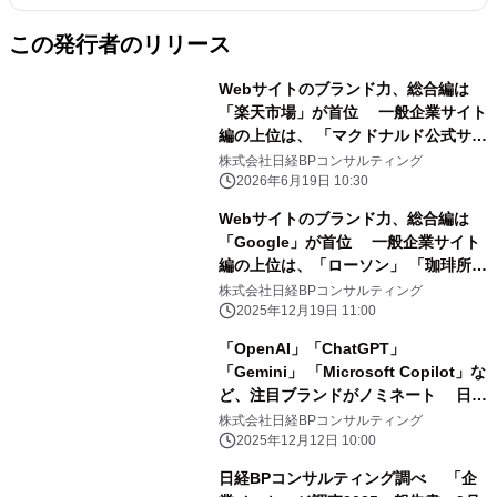
この発行者のリリース
Webサイトのブランド力、総合編は
「楽天市場」が首位 一般企業サイト
編の上位は、 「マクドナルド公式サイ
ト」「ミスタードーナツ」「ローソ
株式会社日経BPコンサルティング
ン」 日経BPコンサルティング調
2026年6月19日 10:30
べ 「Webブランド調査2026-春夏」
Webサイトのブランド力、総合編は
「Google」が首位 一般企業サイト
編の上位は、「ローソン」 「珈琲所コ
メダ珈琲店」「ケンタッキーフライド
株式会社日経BPコンサルティング
チキン」 「マクドナルド公式サイト」
2025年12月19日 11:00
日経BPコンサルティング調べ
「OpenAI」「ChatGPT」
「Webブランド調査2025-秋冬」
「Gemini」 「Microsoft Copilot」な
ど、注目ブランドがノミネート 日本
最大規模のブランド価値評価調査 「ブ
株式会社日経BPコンサルティング
ランド・ジャパン2026」のノミネート
2025年12月12日 10:00
リストを発表
日経BPコンサルティング調べ 「企