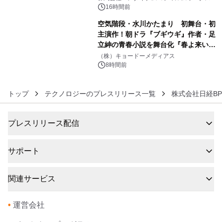
BEYOND POSSIBILITY ―』を上映！
16時間前
空気階段・水川かたまり 初舞台・初
主演作！朝ドラ『ブギウギ』作者・足
立紳の青春小説を舞台化『春よ来い、
6
マジで来い』キービジュアル解禁！
（株）キョードーメディアス
8時間前
トップ
テクノロジーのプレスリリース一覧
株式会社日経B
プレスリリース配信
サポート
関連サービス
•
運営会社