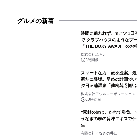
グルメの新着
時間に追われず、丸ごと1日
で クラブハウスのようなプ
「THE BOXY AWAJI」
株式会社ぷらど
3時間前
スマートなカニ旅を提案。最大
新たに登場。早めの計画でい
夕日ヶ浦温泉「佳松苑 別邸
株式会社アウルコーポレーション
10時間前
“素材の次は、たれで勝負。
うなぎの頭の旨味エキスで仕
生
有限会社うなぎの井口