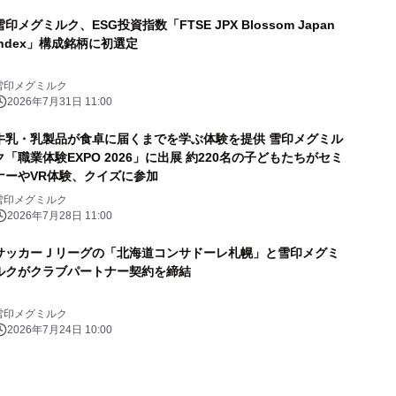
雪印メグミルク、ESG投資指数「FTSE JPX Blossom Japan
Index」構成銘柄に初選定
雪印メグミルク
2026年7月31日 11:00
牛乳・乳製品が食卓に届くまでを学ぶ体験を提供 雪印メグミル
ク「職業体験EXPO 2026」に出展 約220名の子どもたちがセミ
ナーやVR体験、クイズに参加
雪印メグミルク
2026年7月28日 11:00
サッカーＪリーグの「北海道コンサドーレ札幌」と雪印メグミ
ルクがクラブパートナー契約を締結
雪印メグミルク
2026年7月24日 10:00