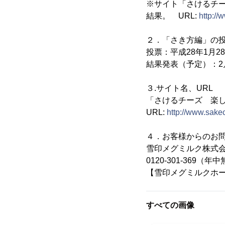
※サイト「さけるチ
結果。 URL:
http:/
２．「さき方編」の
投票：平成28年1月2
結果発表（予定）：2
３.サイト名、URL
「さけるチーズ 楽
URL:
http://www.sake
４．お客様からのお
雪印メグミルク株式
0120-301-369（年中
【雪印メグミルクホ
すべての画像