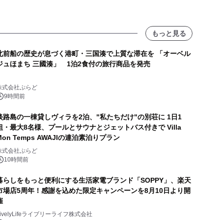
もっと見る
北前船の歴史が息づく港町・三国湊で上質な滞在を 「オーベル
ジュほまち 三國湊」 1泊2食付の旅行商品を発売
株式会社ぷらど
9時間前
淡路島の一棟貸しヴィラを2泊、"私たちだけ"の別荘に 1日1
組・最大8名様、プールとサウナとジェットバス付きで Villa
Mon Temps AWAJIの連泊素泊りプラン
株式会社ぷらど
10時間前
暮らしをもっと便利にする生活家電ブランド「SOPPY」、楽天
市場店5周年！感謝を込めた限定キャンペーンを8月10日より開
催
LivelyLifeライブリーライフ株式会社