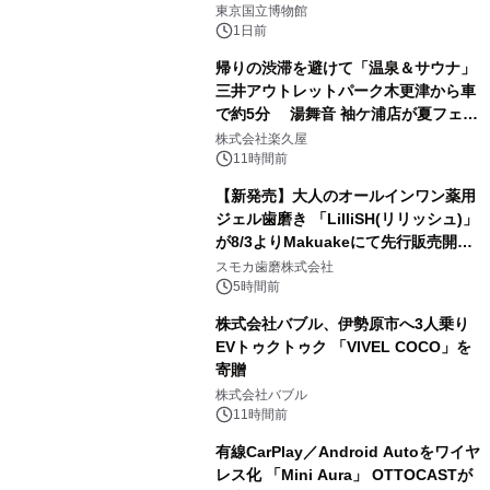
東京国立博物館
1日前
帰りの渋滞を避けて「温泉＆サウナ」
三井アウトレットパーク木更津から車
で約5分 湯舞音 袖ケ浦店が夏フェア
3
メニューを提供
株式会社楽久屋
11時間前
【新発売】大人のオールインワン薬用
ジェル歯磨き 「LilliSH(リリッシュ)」
が8/3よりMakuakeにて先行販売開
4
始！
スモカ歯磨株式会社
5時間前
株式会社バブル、伊勢原市へ3人乗り
EVトゥクトゥク 「VIVEL COCO」を
寄贈
5
株式会社バブル
11時間前
有線CarPlay／Android Autoをワイヤ
レス化 「Mini Aura」 OTTOCASTが