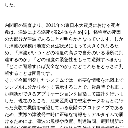
した。
内閣府の調査より、2011年の東日本大震災における死者
数は、津波による溺死が92.4％を占め[※]、犠牲者の死因
の大部分が津波であることが明らかとなっています。しか
し津波の規模は地震の発生状況によって大きく異なるた
め、「津波がいつ・どの程度の高さで自分のいる場所に到
達するのか」「どの程度の緊急性をもって避難すべきか」
「どこに避難すれば安全なのか」などこれらをとっさに判
断することは困難です。
そこで今回開発したシステムでは、必要な情報を地図上で
シンプルに分かりやすく表示することで、緊急時でも正し
い判断ができるアプリケーションを目指して設計を行いま
した。現在のところ、江東区周辺で想定データをもとに行
った実験で機能を確認している段階のプロトタイプである
ため、実際の津波発生時に正確な情報をリアルタイムで届
けるためには、津波の規模や位置、到達時間、避難場所の