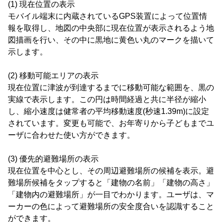
(1) 現在位置の表示
モバイル端末に内蔵されているGPS装置によって位置情
報を取得し、地図の中央部に現在位置が表示されるよう地
図描画を行い、その中に黒地に黄色い丸のマークを描いて
示します。
(2) 移動可能エリアの表示
現在位置に津波が到達するまでに移動可能な範囲を、黒の
実線で表示します。この円は時間経過と共に半径が縮小
し、縮小速度は健常者の平均移動速度(秒速1.39m)に設定
されています。変更も可能で、お年寄りから子どもまでユ
ーザに合わせた使い方ができます。
(3) 優先的避難場所の表示
現在位置を中心とし、その周辺避難場所の候補を表示。避
難場所候補をタップすると「建物の名前」「建物の高さ」
「建物内の避難場所」が一目でわかります。ユーザは、マ
ーカーの色によって避難場所の安全度合いを認識すること
ができます。