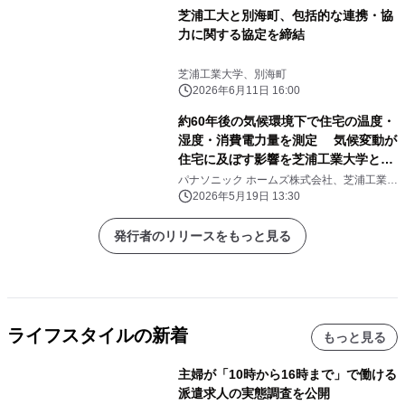
芝浦工大と別海町、包括的な連携・協
力に関する協定を締結
芝浦工業大学、別海町
2026年6月11日 16:00
約60年後の気候環境下で住宅の温度・
湿度・消費電力量を測定 気候変動が
住宅に及ぼす影響を芝浦工業大学と共
同検証 国内最大規模の人工気象室に
パナソニック ホームズ株式会社、芝浦工業大
学
ある実大住宅で実証
2026年5月19日 13:30
発行者のリリースをもっと見る
ライフスタイルの新着
もっと見る
主婦が「10時から16時まで」で働ける
派遣求人の実態調査を公開