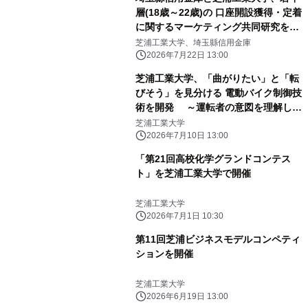
層(18歳～22歳)の 口座開設獲得・定着
に関するマーケティング共同研究を開
始
芝浦工業大学、埼玉縣信用金庫
2026年7月22日 13:00
芝浦工業大学、「曲がりたい」と「転
びそう」を見分ける 電動バイク制御技
術を開発 ～運転者の意図を理解し、
必要なときだけ転倒防止を支援～
芝浦工業大学
2026年7月10日 13:00
「第21回高校化学グランドコンテス
ト」を芝浦工業大学で開催
芝浦工業大学
2026年7月1日 10:30
第11回芝浦ビジネスモデルコンペティ
ションを開催
芝浦工業大学
2026年6月19日 13:00