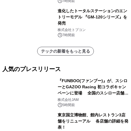
7時間前
進化したトータルステーションのエン
トリーモデル 『GM-120シリーズ』を
発売
株式会社トプコン
7時間前
テックの新着をもっと見る
人気のプレスリリース
『FUNBOO(ファンブー)』が、スシロ
ーとGAZOO Racing 初コラボキャン
ペーンに登場 全国のスシロー店舗で
1
GR 4車種の FUNBOO(ミニカー)付き
株式会社JAM
メニューが展開されます
5時間前
東京国立博物館、館内レストラン3店
舗をリニューアル 各店舗の詳細を発
表！
2