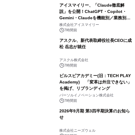
アイスマイリー、「Claude徹底解
説」を公開！ChatGPT・Copilot・
Gemini・Claudeを機能別／業務別に
比較―自社に合う生成AIの選び方がわ
株式会社アイスマイリー
かる実践ガイド
7時間前
アスクル、新代表取締役社長CEOに成
松 岳志が就任
アスクル株式会社
7時間前
ビルスピアカデミー(旧：TECH PLAY
Academy) 「変革は外注できない」
を掲げ、リブランディング
パーソルイノベーション株式会社
7時間前
2026年9月期 第3四半期決算のお知ら
せ
株式会社ニーズウェル