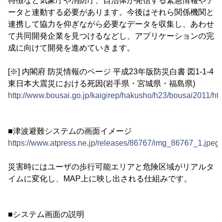
特徴など気象庁や消防庁、自治体が発信する緊急情報やデ
ータと連動する必要があります。今後はそれら関係機関と
連携して協力を仰ぎながら必要なデータを収集し、あわせ
て共同開発企業を見つけるなどし、アプリケーションの完
成に向けて開発を進めていきます。
[※] 内閣府 防災情報のページ 平成23年版防災白書 図1-1-4
東日本大震災における死因(岩手県・宮城県・福島県)
http://www.bousai.go.jp/kaigirep/hakusho/h23/bousai2011/ht
■津波避難システムの画面イメージ
https://www.atpress.ne.jp/releases/86767/img_86767_1.jpeg
災害時にはユーザの歩行可能エリアと危険区域がリアルタ
イムに変化し、MAP上に映し出される仕組みです。
■システム画面の説明