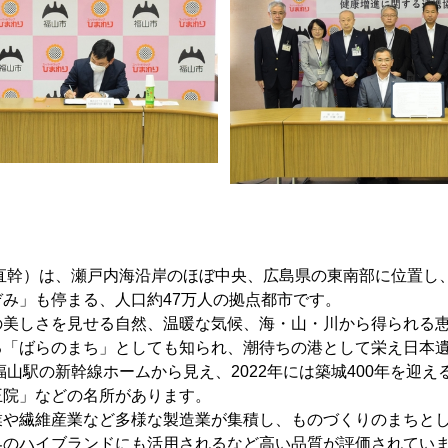
 直幹）は、瀬戸内海沿岸のほぼ中央、広島県の東南部に位置し
み」も停まる、人口約47万人の拠点都市です。
美しさを見せる自然、温暖な気候、海・山・川から得られる恵
る「ばらのまち」としても知られ、潮待ちの港として栄え日本
福山駅の新幹線ホームから見え、2022年には築城400年を迎え
王院」などの名所があります。
業や繊維産業など多様な製造業が集積し、ものづくりのまちと
界のハイブランドにも活用されるなど高い品質が評価されてい