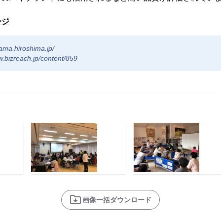
ージ
yama.hiroshima.jp/
w.bizreach.jp/content/859
画像一括ダウンロード