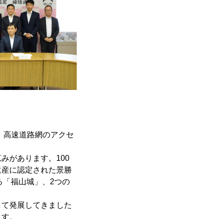
、高速道路網のアクセ
みがあります。100
遺産に認定された景勝
る「福山城」、2つの
して発展してきました
ます。