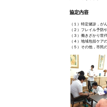
協定内容
（１）特定健診，が
（２）フレイル予防
（３）働きざかり世
（４）地域包括ケア
（５）その他，市民