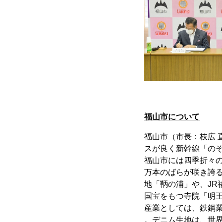
福山市について
福山市（市長：枝広
スが良く新幹線「のぞ
福山市には四季折々の
万本のばらが咲き誇
地「鞆の浦」や、JR
国宝をもつ寺院「明
産業としては、鉄鋼
。デニム生地は、世